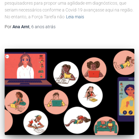
pesquisadores para propor uma agilidade em diagnósticos, que
seriam necessários conforme a Covid-19 avançasse aqui na região.
No entanto, a Força Tarefa não
Leia mais
Por
Ana Arnt
,
6 anos
atrás