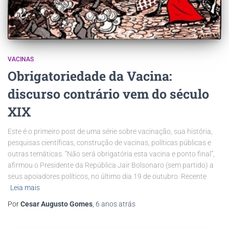
VACINAS
Obrigatoriedade da Vacina:
discurso contrário vem do século
XIX
Este é o primeiro post de uma série sobre vacinação, sua história,
pesquisas científicas, construção de vacinas, políticas públicas e
outras temáticas. “Não será obrigatória esta vacina e ponto final”,
afirmou o Presidente da República Jair Bolsonaro (sem partido) a
seus apoiadores políticos, no último dia 19 de outubro. Recente
Leia mais
Por
Cesar Augusto Gomes
,
6 anos
atrás