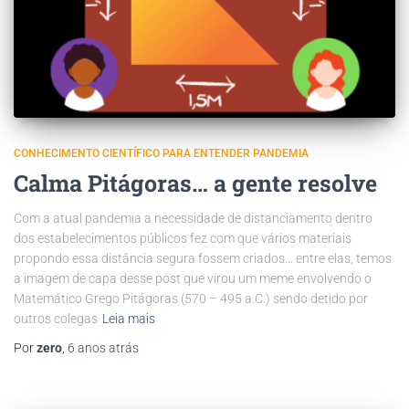
CONHECIMENTO CIENTÍFICO PARA ENTENDER PANDEMIA
Calma Pitágoras… a gente resolve
Com a atual pandemia a necessidade de distanciamento dentro
dos estabelecimentos públicos fez com que vários materiais
propondo essa distância segura fossem criados… entre elas, temos
a imagem de capa desse post que virou um meme envolvendo o
Matemático Grego Pitágoras (570 – 495 a.C.) sendo detido por
outros colegas
Leia mais
Por
zero
,
6 anos
atrás