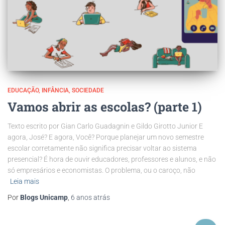
EDUCAÇÃO
INFÂNCIA
SOCIEDADE
Vamos abrir as escolas? (parte 1)
Texto escrito por Gian Carlo Guadagnin e Gildo Girotto Junior E
agora, José? E agora, Você? Porque planejar um novo semestre
escolar corretamente não significa precisar voltar ao sistema
presencial? É hora de ouvir educadores, professores e alunos, e não
só empresários e economistas. O problema, ou o caroço, não
Leia mais
Por
Blogs Unicamp
,
6 anos
atrás