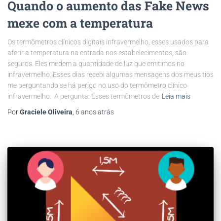
Quando o aumento das Fake News
mexe com a temperatura
Os termômetros clínicos digitais infravermelho, esses usados para
aferir a temperatura na entrada nos estabelecimentos, são
seguros. Eles medem a quantidade de luz que emitimos no
infravermelho. Esses dias recebi algumas mensagens dos meus tios
me perguntando se há perigo no uso do termômetro clínico
infravermelho. A pergunta: Esses termômetros de
Leia mais
Por
Graciele Oliveira
,
6 anos
atrás