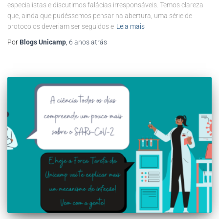
especialistas e discutimos falácias irresponsáveis. Temos clareza
que, ainda que pudéssemos pensar na abertura, uma série de
protocolos deveriam ser seguidos e
Leia mais
Por
Blogs Unicamp
,
6 anos
atrás