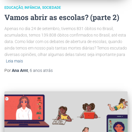
EDUCAÇÃO
INFÂNCIA
SOCIEDADE
Vamos abrir as escolas? (parte 2)
Apenas no dia 24 de setembro, tivemos 831 óbitos no Brasil,
acumulados, temos 139.808 óbitos confirmados no Brasil, até esta
data. Como lidar com os debates de abertura de escolas, quando
ainda temos em nosso país tantas mortes diárias? Temos escutado
diversas opiniões, olhar algumas delas talvez seja importante para
Leia mais
Por
Ana Arnt
,
6 anos
atrás