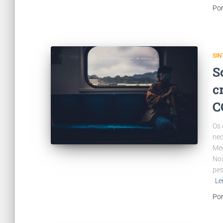
Po
SI
S
c
C
Os 
nec
Med
Nos
pes
Le
Po