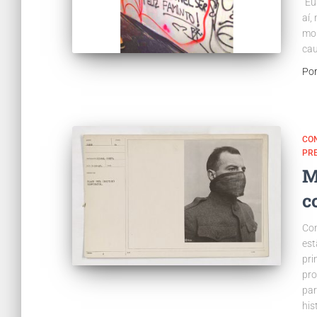
“Eu
aí,
mor
cau
Po
CO
PR
M
c
Com
est
pri
pro
par
his