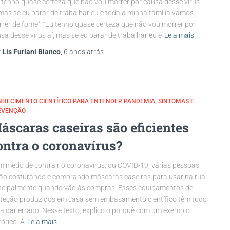
 tenho quase certeza que não vou morrer por causa desse vírus
 mas se eu parar de trabalhar eu e toda a minha família vamos
rer de fome”. “Eu tenho quase certeza que não vou morrer por
sa desse vírus aí, mas se eu parar de trabalhar eu e
Leia mais
r
Lis Furlani Blanco
,
6 anos
atrás
NHECIMENTO CIENTÍFICO PARA ENTENDER PANDEMIA
SINTOMAS E
EVENÇÃO
áscaras caseiras são eficientes
ontra o coronavírus?
 medo de contrair o coronavírus, ou COVID-19, várias pessoas
ão costurando e comprando máscaras caseiras para usar na rua,
ncipalmente quando vão às compras. Esses equipamentos de
teção produzidos em casa sem embasamento científico têm tudo
a dar errado. Nesse texto, explico o porquê com um exemplo
tórico. A
Leia mais