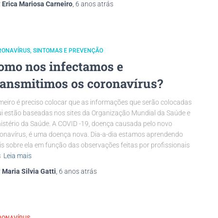
r
Erica Mariosa Carneiro
,
6 anos
atrás
RONAVÍRUS
SINTOMAS E PREVENÇÃO
omo nos infectamos e
ransmitimos os coronavírus?
meiro é preciso colocar que as informações que serão colocadas
i estão baseadas nos sites da Organização Mundial da Saúde e
istério da Saúde. A COVID -19, doença causada pelo novo
onavírus, é uma doença nova. Dia-a-dia estamos aprendendo
s sobre ela em função das observações feitas por profissionais
s
Leia mais
r
Maria Silvia Gatti
,
6 anos
atrás