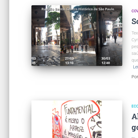
COV
S
Tex
Cyn
pes
saú
que
Le
Po
EC
A
g