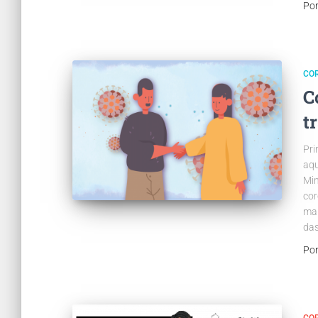
Po
CO
C
t
Pri
aqu
Min
cor
mai
da
Po