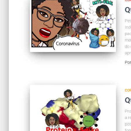
CO
Q
Pes
Ind
pac
mer
do 
ap
Po
CO
Q
Pro
a r
pos
for