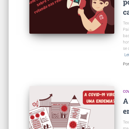
p
c
Tex
Pai
bas
hor
se 
Le
Po
COV
A
e
Tex
man