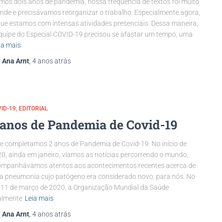
imos dois anos de pandemia, nossa frequência de textos foi muito
nde e precisávamos reorganizar o trabalho. Especialmente agora,
que estamos com intensas atividades presenciais. Dessa maneira,
quipe do Especial COVID-19 precisou se afastar um tempo, uma
ia mais
r
Ana Arnt
,
4 anos
atrás
ID-19
EDITORIAL
 anos de Pandemia de Covid-19
e completamos 2 anos de Pandemia de Covid-19. No início de
0, ainda em janeiro, víamos as notícias percorrendo o mundo,
mpanhávamos atentos aos acontecimentos recentes acerca de
 pneumonia cujo patógeno era considerado novo, para nós. No
 11 de março de 2020, a Organização Mundial da Saúde
almente
Leia mais
r
Ana Arnt
,
4 anos
atrás