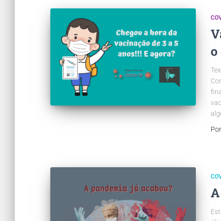
COV
V
o
Tex
Cor
fin
vac
alg
Po
COV
A
Est