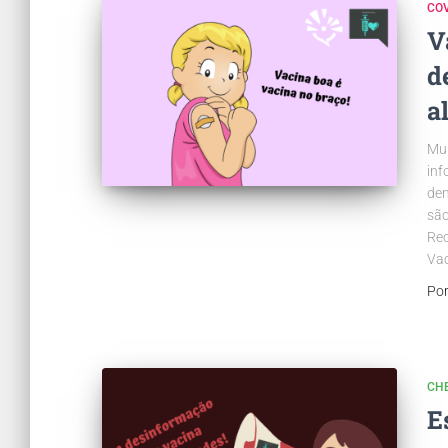
COV
V
d
a
Mui
inf
den
são
Re
Va
Po
CH
E