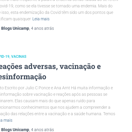
ovid-19, como se ela tivesse se tornado uma endemia. Mais do
 isso, esta endemização da Covid têm sido um dos pontos que
tificam quaisquer
Leia mais
r
Blogs Unicamp
,
4 anos
atrás
ID-19
VACINAS
eações adversas, vacinação e
esinformação
to Escrito por Julio C Ponce e Ana Arnt Há muita informação e
informação sobre vacinação e reações após as pessoas se
inarem. Elas causam mais do que apenas ruído para
ecionarmos conhecimentos que nos ajudem a compreender a
uação das relações entre a vacinação e a saúde humana. Temos
ia mais
r
Blogs Unicamp
,
4 anos
atrás