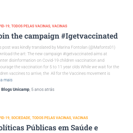
ID-19
TODOS PELAS VACINAS
VACINAS
oin the campaign #Igetvaccinated
s post was kindly translated by Marina Fontolan (@Mafonts01)
nload the art: The new campaign #Igetvaccinated aims at
nter disinformation on Covid-19 children vaccination and
ourage the vaccination for 5 to 11 year olds While we wait for the
ldren vaccines to arrive, the All for the Vaccines movement is
ia mais
r
Blogs Unicamp
,
5 anos
atrás
ID-19
SOCIEDADE
TODOS PELAS VACINAS
VACINAS
olíticas Públicas em Saúde e