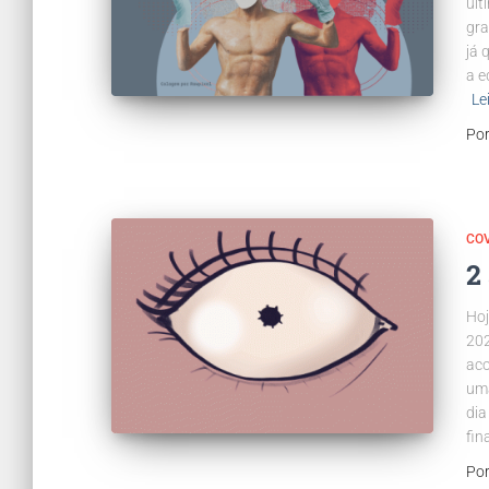
últ
gra
já 
a e
Le
Po
COV
2
Hoj
202
aco
uma
dia
fin
Po