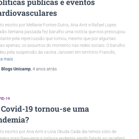
olíticas públicas e eventos
ardiovasculares
to escrito por Mellanie Fontes-Dutra, Ana Arnt e Rafael Lopes
xão Semana passada fez barulho uma notícia que nos preocupou
tante pela repercussão que tomou, mesmo que por algumas
as apenas, os assuntos do momento nas redes sociais. O barulho
deu pela suspensão da vacina Janssen em território Francês,
ia mais
r
Blogs Unicamp
,
4 anos
atrás
ID-19
 Covid-19 tornou-se uma
ndemia?
to escrito por Ana Arnt e Lívia Okuda Cada dia temos visto de
eira mais frequente a palavra endemia sendo falada ao se referir