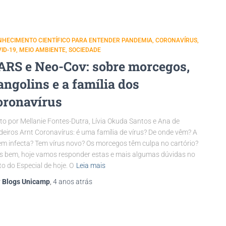
NHECIMENTO CIENTÍFICO PARA ENTENDER PANDEMIA
CORONAVÍRUS
ID-19
MEIO AMBIENTE
SOCIEDADE
ARS e Neo-Cov: sobre morcegos,
angolins e a família dos
oronavírus
to por Mellanie Fontes-Dutra, Lívia Okuda Santos e Ana de
eiros Arnt Coronavírus: é uma família de vírus? De onde vêm? A
m infecta? Tem vírus novo? Os morcegos têm culpa no cartório?
s bem, hoje vamos responder estas e mais algumas dúvidas no
to do Especial de hoje. O
Leia mais
r
Blogs Unicamp
,
4 anos
atrás