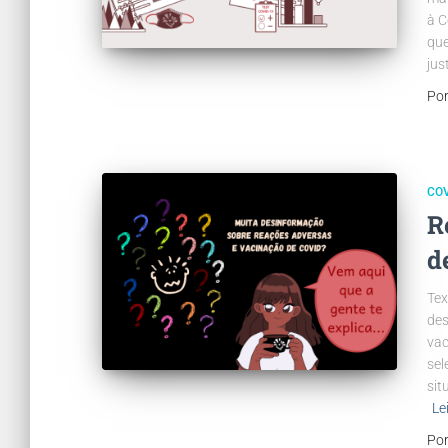
à C
que
jus
Po
COV
R
d
Tex
des
vac
sel
sit
Le
Po