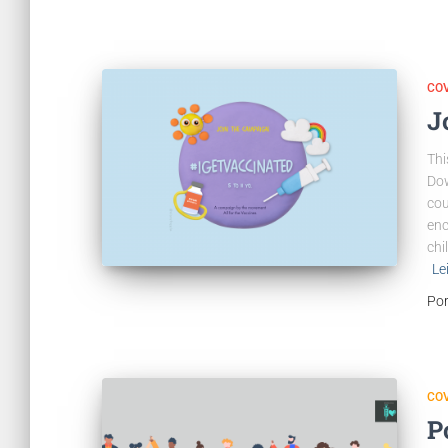
COV
J
Thi
Dow
cou
enc
chi
Le
Po
COV
P