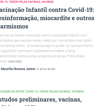
ID-19
TODOS PELAS VACINAS
VACINAS
acinação Infantil contra Covid-19:
esinformação, miocardite e outros
larmismos
to tem se falado e discutido sobre a vacinação infantil, com
ormações que causam receio, medo por miocardite e mal súbito,
tre tantos temas. Já soltamos aqui o spoiler: as vacinas infantis
 seguras! E neste texto explicaremos melhor o tema.
centemente tivemos uma campanha do grupo Todos Pelas
cinas
Leia mais
r
Maurílio Bonora Junior
,
4 anos
atrás
ECAGEM DE FATOS
COVID-19
TODOS PELAS VACINAS
VACINAS
studos preliminares, vacinas,