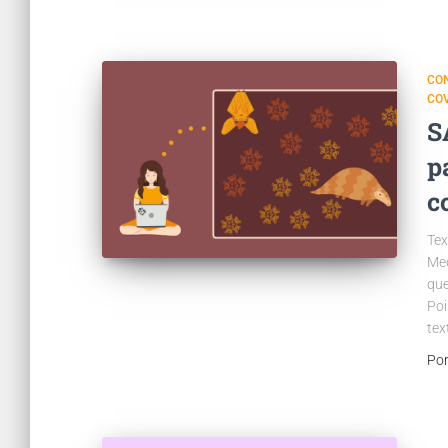
CO
COV
S
p
c
Tex
Med
que
Poi
tex
Po