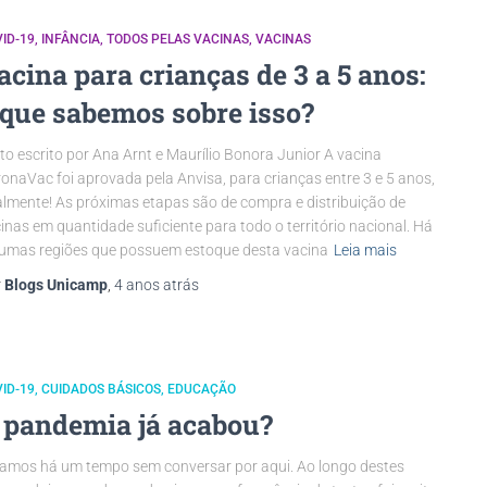
ID-19
INFÂNCIA
TODOS PELAS VACINAS
VACINAS
acina para crianças de 3 a 5 anos:
 que sabemos sobre isso?
to escrito por Ana Arnt e Maurílio Bonora Junior A vacina
onaVac foi aprovada pela Anvisa, para crianças entre 3 e 5 anos,
almente! As próximas etapas são de compra e distribuição de
inas em quantidade suficiente para todo o território nacional. Há
umas regiões que possuem estoque desta vacina
Leia mais
r
Blogs Unicamp
,
4 anos
atrás
ID-19
CUIDADOS BÁSICOS
EDUCAÇÃO
 pandemia já acabou?
amos há um tempo sem conversar por aqui. Ao longo destes