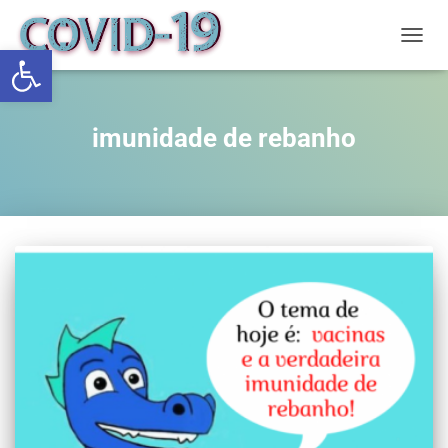
Abrir a barra de ferramentas
ALTE
imunidade de rebanho