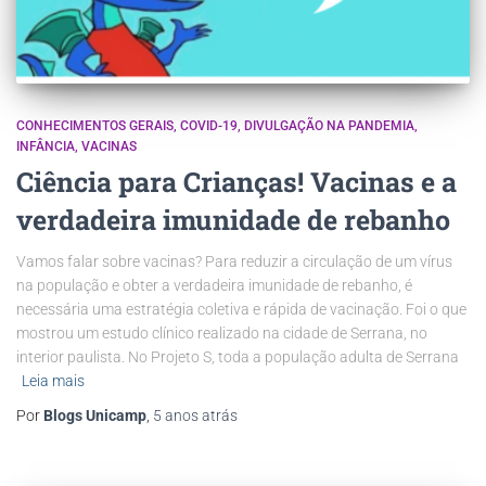
CONHECIMENTOS GERAIS
COVID-19
DIVULGAÇÃO NA PANDEMIA
INFÂNCIA
VACINAS
Ciência para Crianças! Vacinas e a
verdadeira imunidade de rebanho
Vamos falar sobre vacinas? Para reduzir a circulação de um vírus
na população e obter a verdadeira imunidade de rebanho, é
necessária uma estratégia coletiva e rápida de vacinação. Foi o que
mostrou um estudo clínico realizado na cidade de Serrana, no
interior paulista. No Projeto S, toda a população adulta de Serrana
Leia mais
Por
Blogs Unicamp
,
5 anos
atrás