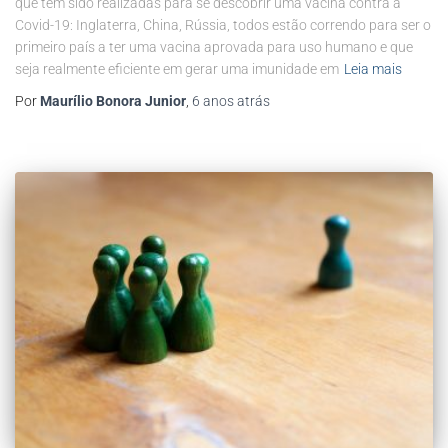
que têm sido realizadas para se descobrir uma vacina contra a
Covid-19: Inglaterra, China, Rússia, todos estão correndo para ser o
primeiro país a ter uma vacina aprovada para uso humano e que
seja realmente eficiente em gerar uma imunidade em
Leia mais
Por
Maurílio Bonora Junior
,
6 anos
atrás