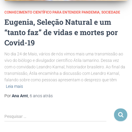
CONHECIMENTO CIENTÍFICO PARA ENTENDER PANDEMIA
SOCIEDADE
Eugenia, Seleção Natural e um
“tanto faz” de vidas e mortes por
Covid-19
No dia 24 de Maio, vários de nós vimos mais uma transmissão ao
vivo do biólogo e divulgador científico Átila Iamarino. Dessa vez
com o convidado Leandro Karnal, historiador brasileiro. Ao final da
transmissão, Átila encaminha a discussão com Leandro Karnal,
falando sobre como pessoas apresentam o desprezo que têm
Leia mais
Por
Ana Arnt
,
6 anos
atrás
Pesquisar …