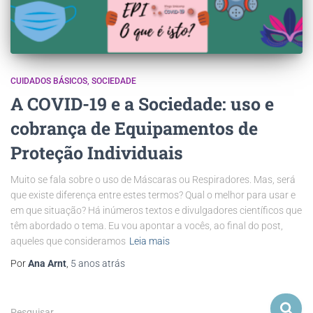
CUIDADOS BÁSICOS
SOCIEDADE
A COVID-19 e a Sociedade: uso e
cobrança de Equipamentos de
Proteção Individuais
Muito se fala sobre o uso de Máscaras ou Respiradores. Mas, será
que existe diferença entre estes termos? Qual o melhor para usar e
em que situação? Há inúmeros textos e divulgadores científicos que
têm abordado o tema. Eu vou apontar a vocês, ao final do post,
aqueles que consideramos
Leia mais
Por
Ana Arnt
,
5 anos
atrás
Pesquisar …