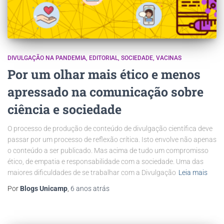
DIVULGAÇÃO NA PANDEMIA
EDITORIAL
SOCIEDADE
VACINAS
Por um olhar mais ético e menos
apressado na comunicação sobre
ciência e sociedade
O processo de produção de conteúdo de divulgação científica deve
passar por um processo de reflexão crítica. Isto envolve não apenas
o conteúdo a ser publicado. Mas acima de tudo um compromisso
ético, de empatia e responsabilidade com a sociedade. Uma das
maiores dificuldades de se trabalhar com a Divulgação
Leia mais
Por
Blogs Unicamp
,
6 anos
atrás