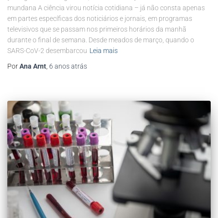
mundana A ciência virou notícia cotidiana – já não consta apenas
em partes específicas dos noticiários e jornais, em programas
televisivos que se passam nos primeiros horários da manhã
durante o final de semana. Desde meados de março, quando o
SARS-CoV-2 desembarcou
Leia mais
Por
Ana Arnt
,
6 anos
atrás