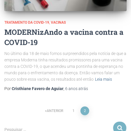
TRATAMENTO DA COVID-19
VACINAS
MODERNizAndo a vacina contra a
COVID-19
No último dia 18 de maio fomos surpreendidos pela notícia de que a
empresa Moderna tinha resultados promissores para uma vacina
contra a COVID-19, o que acendeu uma pontinha de esperança no
mundo para o enfrentamento da doença. Então vamos falar um
pouco sobre essa vacina, os resultados até então
Leia mais
Por
Cristhiane Favero de Aguiar
,
6 anos
atrás
ANTERIOR
1
2
Pesquisar …