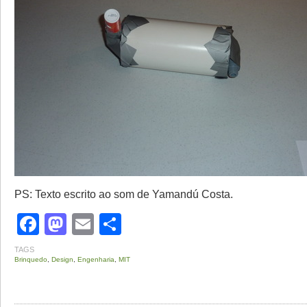
PS: Texto escrito ao som de Yamandú Costa.
Facebook
Mastodon
Email
Share
TAGS
Brinquedo
,
Design
,
Engenharia
,
MIT