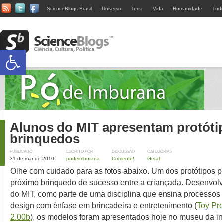
ScienceBlogs Brasil
Universo
Terra
Vida
Humanidade
Tud
Abrir a barra de ferramentas
Alunos do MIT apresentam protóti
brinquedos
PUBLICADO
ESCRITO POR
DISCUSSÃO
CATEGORIAS
31 de mar de 2010
podeimburana
Comente!
Geral
Olhe com cuidado para as fotos abaixo. Um dos protótipos po
próximo brinquedo de sucesso entre a criançada. Desenvolv
do MIT, como parte de uma disciplina que ensina processos 
design com ênfase em brincadeira e entretenimento (
Toy Pr
2.00b
), os modelos foram apresentados hoje no museu da ins