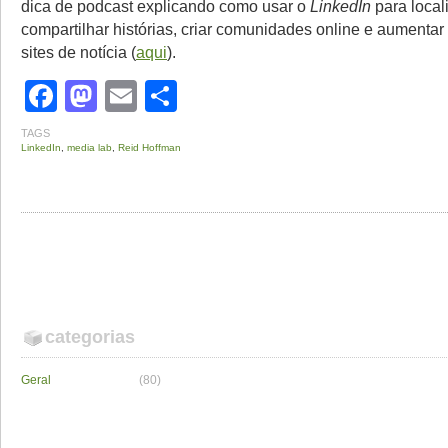
dica de podcast explicando como usar o
LinkedIn
para locali
compartilhar histórias, criar comunidades online e aumentar
sites de notícia (
aqui
).
Facebook
Mastodon
Email
Share
TAGS
LinkedIn
,
media lab
,
Reid Hoffman
categorias
Geral
(80)