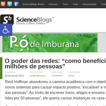
ScienceBlogs Brasil
Universo
Terra
Vida
Humanidade
Tud
Abrir a barra de ferramentas
O poder das redes: “como benefici
milhões de pessoas”
PUBLICADO
ESCRITO POR
DISCUSSÃO
CATEGORIAS
19 de jul de 2011
podeimburana
Comente!
Geral
Reid Hoffman abandonou a carreira acadêmica com o objetiv
novos sistemas para causar impacto positivo, ‘escalável’ e 
das pessoas”. Ao invés de escrever livros, artigos e ensaios
lidos por 50 pessoas”, ele queria causar mudanças na casa 