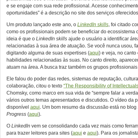
e se engaje com sua rede profissional. Acesse conhecimento
oportunidades” é a descrição no site dos serviços oferecido
Um produto lançado este ano, o
LinkedIn skills
, foi citado 
como os profissionais podem se beneficiar do ecossistema cr
ideia é que o
LinkedIn skills
ajude o usuário a identificar ár
relacionadas à sua área de atuação. Se você nunca usou, fa
digitando alguma de suas expertises (
aqui
) e veja, no canto
habilidades relacionadas às suas. No canto direito, apare
atuam na área. A busca traz também os grupos profissionais
Ele falou do poder das redes, sistemas de reputação, cultur
colaboração, citou o texto
“The Responsibility of Intellectual
Chomsky, como marco em sua vida de “sempre falar a verd
vários outros temas apresentados e discutidos. O vídeo da p
disponível
aqui
. Um bom resumo da discussão está no blog
Progress
(
aqui
).
O
LinkedIn
vem se consolidando cada vez mais como ferram
para trazer leitores para sites (
aqui
e
aqui
). Para os jornalist