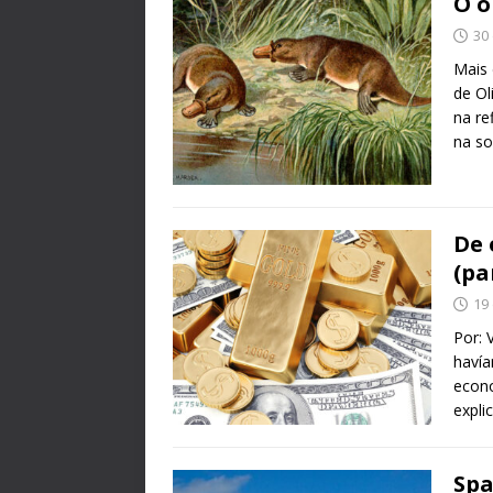
O o
30 
Mais 
de Ol
na re
na so
De 
(pa
19
Por: 
havía
econ
expli
Spa