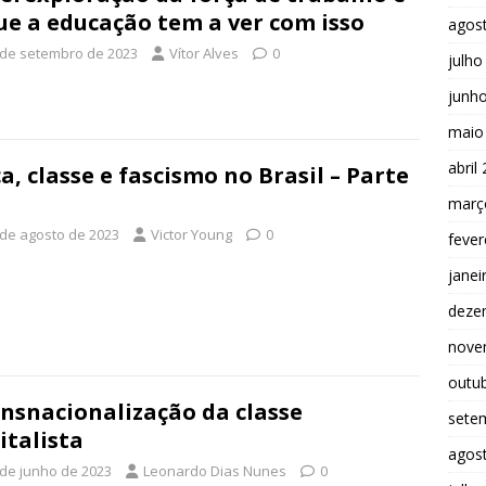
ue a educação tem a ver com isso
agos
 de setembro de 2023
Vítor Alves
0
julho
junh
maio
abril
a, classe e fascismo no Brasil – Parte
març
 de agosto de 2023
Victor Young
0
fever
janei
deze
nove
outu
nsnacionalização da classe
sete
italista
agos
 de junho de 2023
Leonardo Dias Nunes
0