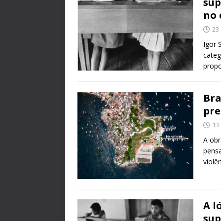
sup
no 
23
Igor 
categ
propo
Bra
pre
13
A obr
pensa
violê
A l
sup