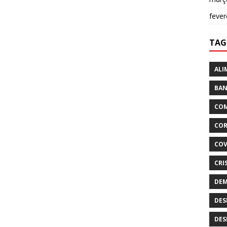
fever
TAG
ALI
BAN
COM
COR
COV
CRI
DEM
DES
DES