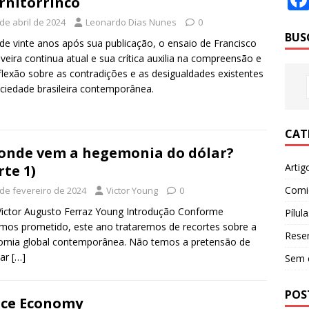
rnitorrinco
de abril de 2024
Leonardo Dias Nunes
0
BUS
de vinte anos após sua publicação, o ensaio de Francisco
iveira continua atual e sua crítica auxilia na compreensão e
flexão sobre as contradições e as desigualdades existentes
ciedade brasileira contemporânea.
CAT
onde vem a hegemonia do dólar?
Artig
rte 1)
Comi
 de fevereiro de 2024
Victor Young
0
Victor Augusto Ferraz Young Introdução Conforme
Pílula
mos prometido, este ano trataremos de recortes sobre a
Rese
omia global contemporânea. Não temos a pretensão de
car
[…]
Sem 
POS
ce Economy