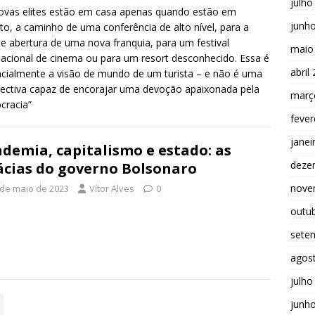
julho
ovas elites estão em casa apenas quando estão em
junh
ito, a caminho de uma conferência de alto nível, para a
e abertura de uma nova franquia, para um festival
maio
nacional de cinema ou para um resort desconhecido. Essa é
abril
cialmente a visão de mundo de um turista – e não é uma
ectiva capaz de encorajar uma devoção apaixonada pela
març
cracia”
fever
janei
demia, capitalismo e estado: as
deze
ácias do governo Bolsonaro
nove
 de maio de 2023
Vítor Alves
0
outu
sete
agos
julho
junh