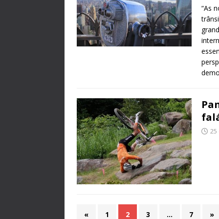
“As n
trâns
grand
inter
essen
persp
demo
Pan
fal
25
«
1
2
3
…
7
»