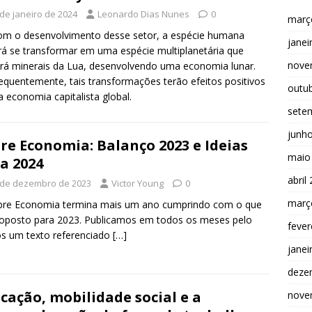
 de janeiro de 2024
Leonardo Dias Nunes
0
març
om o desenvolvimento desse setor, a espécie humana
janei
á se transformar em uma espécie multiplanetária que
nove
irá minerais da Lua, desenvolvendo uma economia lunar.
quentemente, tais transformações terão efeitos positivos
outu
a economia capitalista global.
sete
junh
re Economia: Balanço 2023 e Ideias
maio
a 2024
abril
 de dezembro de 2023
Victor Young
0
març
bre Economia termina mais um ano cumprindo com o que
roposto para 2023. Publicamos em todos os meses pelo
fever
s um texto referenciado
[…]
janei
deze
cação, mobilidade social e a
nove