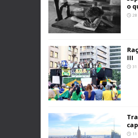
o q
28
Raç
III
31
Tra
cap
11