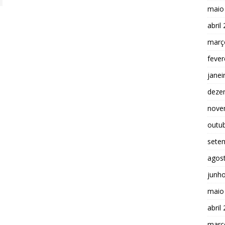
maio
abril
març
fever
janei
deze
nove
outu
sete
agos
junh
maio
abril
març