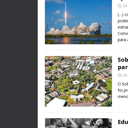
30
(…) c
poder
extra
Conse
para 
Sob
par
29
O So
foi p
meno
Edu