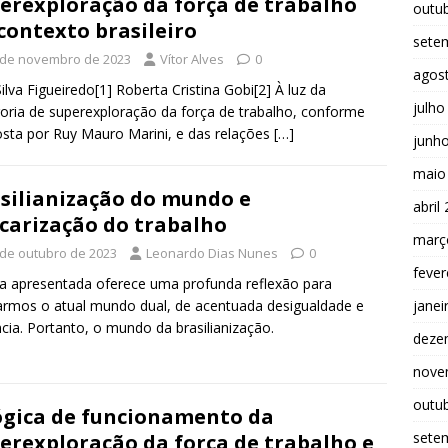
erexploração da força de trabalho
outu
contexto brasileiro
sete
 de novembro de 2023
Vítor Alves
0
agos
Silva Figueiredo[1] Roberta Cristina Gobi[2] À luz da
julho
oria de superexploração da força de trabalho, conforme
sta por Ruy Mauro Marini, e das relações
[…]
junh
maio
silianização do mundo e
abril
carização do trabalho
març
 de outubro de 2023
Leonardo Dias Nunes
0
fever
a apresentada oferece uma profunda reflexão para
rmos o atual mundo dual, de acentuada desigualdade e
janei
ncia. Portanto, o mundo da brasilianização.
deze
nove
outu
ógica de funcionamento da
sete
erexploração da força de trabalho e