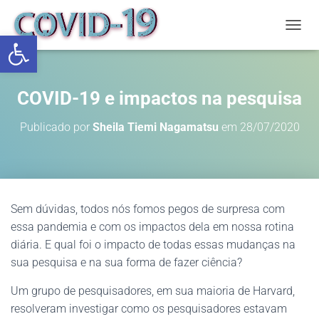
Abrir a barra de ferramentas
ALTE
COVID-19 e impactos na pesquisa
Publicado por
Sheila Tiemi Nagamatsu
em
28/07/2020
Sem dúvidas, todos nós fomos pegos de surpresa com
essa pandemia e com os impactos dela em nossa rotina
diária. E qual foi o impacto de todas essas mudanças na
sua pesquisa e na sua forma de fazer ciência?
Um grupo de pesquisadores, em sua maioria de Harvard,
resolveram investigar como os pesquisadores estavam