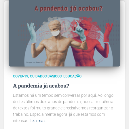
COVID-19
CUIDADOS BÁSICOS
EDUCAÇÃO
A pandemia já acabou?
Estamos há um tempo sem conversar por aqui. Ao longo
destes últimos dois anos de pandemia, nossa frequência
de textos foi muito grande e precisávamos reorganizar o
trabalho. Especialmente agora, já que estamos com
intensas
Leia mais