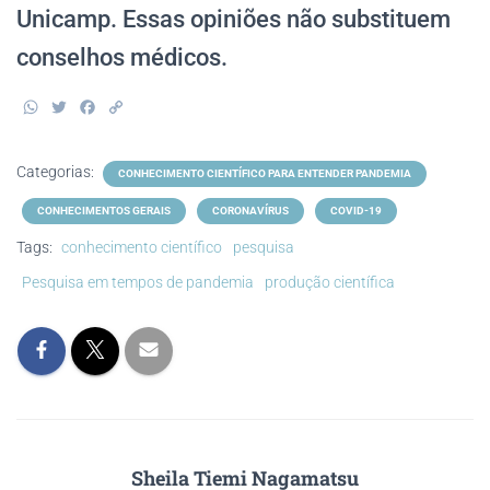
Unicamp. Essas opiniões não substituem
conselhos médicos.
W
T
F
C
h
w
a
o
a
i
c
p
t
t
e
y
Categorias:
CONHECIMENTO CIENTÍFICO PARA ENTENDER PANDEMIA
s
t
b
L
A
e
o
i
CONHECIMENTOS GERAIS
CORONAVÍRUS
COVID-19
p
r
o
n
p
k
k
Tags:
conhecimento científico
pesquisa
Pesquisa em tempos de pandemia
produção científica
Sheila Tiemi Nagamatsu