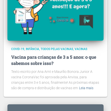
COVID-19
INFÂNCIA
TODOS PELAS VACINAS
VACINAS
Vacina para crianças de 3 a 5 anos: o que
sabemos sobre isso?
Texto escrito por Ana Arnt e Maurílio Bonora Junior A
vacina CoronaVac foi aprovada pela Anvisa, para
crianças entre 3 e 5 anos, finalmente! As próximas etapas
são de compra e distribuição de vacinas em
Leia mais