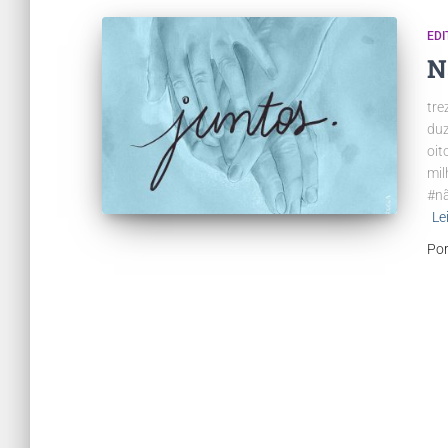
EDI
N
tre
duz
oit
mil
#nã
Le
Po