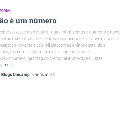
TORIAL
ão é um número
zentos e sessenta e quatro. duas mil trezentas e quarenta e nove.
entos e setenta mil seiscentos e cinquenta e seis. nove milhões
ocentos e noventa e seis mil setecentas e vinte e sete. dois
hões, trezentos e quatorze mil e cinquenta e nove.
oéumnumero [hashtag do Memorial Inumeráveis] Estes
ia mais
r
Blogs Unicamp
,
5 anos
atrás