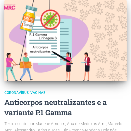
CORONAVÍRUS
VACINAS
Anticorpos neutralizantes e a
variante P.1 Gamma
Texto escrito por Mariene Amorim, Ana de Medeiros Arnt, Marcelo
Mori, Alessandro Farias e José Luiz Proença-Modena Hoje nós