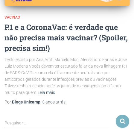
VACINAS
P.1 e a CoronaVac: é verdade que
não precisa mais vacinar? (Spoiler,
precisa sim!)
Texto escrito por Ana Arnt, Marcelo Mori, Alessandro Farias e José
Luiz Modena Vocês devem ter escutado falar da nova linhagem P.1
de SARS-CoV-2 e como ela é fracamente neutralizada por
anticorpos gerados durante infecções prévias ou vacinações.
Talvez tenha recebido notícias junto de mensagens como “sinto
muito para quem
Leia mais
Por
Blogs Unicamp
,
5 anos
atrás
Pesquisar …