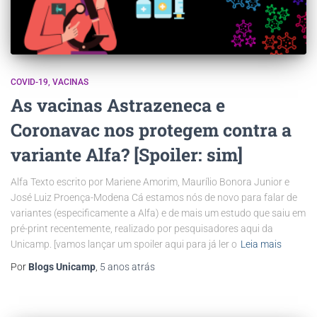
COVID-19
VACINAS
As vacinas Astrazeneca e
Coronavac nos protegem contra a
variante Alfa? [Spoiler: sim]
Alfa Texto escrito por Mariene Amorim, Maurílio Bonora Junior e
José Luiz Proença-Modena Cá estamos nós de novo para falar de
variantes (especificamente a Alfa) e de mais um estudo que saiu em
pré-print recentemente, realizado por pesquisadores aqui da
Unicamp. [vamos lançar um spoiler aqui para já ler o
Leia mais
Por
Blogs Unicamp
,
5 anos
atrás