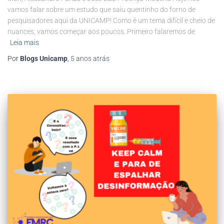
vamos falar sobre um estudo que saiu quentinho do forno de
pesquisadores aqui da UNICAMP! Como é um tema difícil e cheio de
nuances, vamos começar aos poucos. Primeiro falaremos de
Leia mais
Por
Blogs Unicamp
,
5 anos
atrás