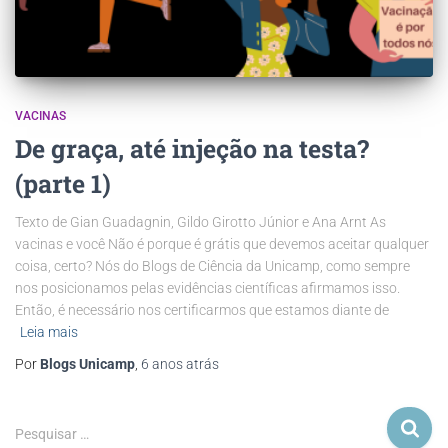
VACINAS
De graça, até injeção na testa?
(parte 1)
Texto de Gian Guadagnin, Gildo Girotto Júnior e Ana Arnt As
vacinas e você Não é porque é grátis que devemos aceitar qualquer
coisa, certo? Nós do Blogs de Ciência da Unicamp, como sempre
nos posicionamos pelas evidências científicas afirmamos isso.
Então, é necessário nos certificarmos que estamos diante de
Leia mais
Por
Blogs Unicamp
,
6 anos
atrás
Pesquisar …