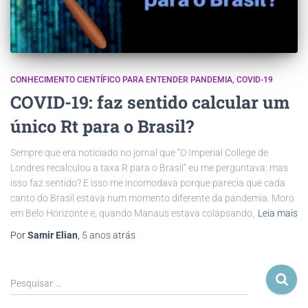
CONHECIMENTO CIENTÍFICO PARA ENTENDER PANDEMIA
COVID-19
COVID-19: faz sentido calcular um
único Rt para o Brasil?
Sempre que era noticiado no jornal que “O Imperial College de
Londres recalculou a taxa R para o Brasil” eu me perguntava: mas
isso faz sentido? E isso me incomodava porque parecia que cada
canto do Brasil estava num momento diferente da pandemia. Moro
em Belo Horizonte e, quando Manaus estava colapsando,
Leia mais
Por
Samir Elian
,
5 anos
atrás
Pesquisar …