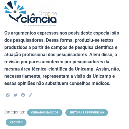
Os argumentos expressos nos posts deste especial são
dos pesquisadores. Dessa forma, produziu-se
textos
produzidos a partir de campos de pesquisa científica e
atuação profissional dos pesquisadores
.
Além disso, a
revisão por pares aconteceu por pesquisadores da
mesma área técnica-científica da Unicamp. Assim, não,
necessariamente, representam a visão da Unicamp e
essas opiniões não substituem conselhos médicos.
W
T
F
C
h
w
a
o
a
i
c
p
t
t
e
y
Categorias:
CUIDADOS BÁSICOS
SINTOMAS E PREVENÇÃO
s
t
b
L
A
e
o
i
VACINAS
p
r
o
n