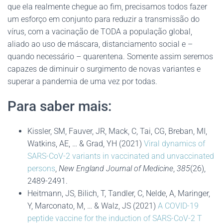
que ela realmente chegue ao fim, precisamos todos fazer
um esforço em conjunto para reduzir a transmissão do
vírus, com a vacinação de TODA a população global,
aliado ao uso de máscara, distanciamento social e –
quando necessário – quarentena. Somente assim seremos
capazes de diminuir o surgimento de novas variantes e
superar a pandemia de uma vez por todas.
Para saber mais:
Kissler, SM, Fauver, JR, Mack, C, Tai, CG, Breban, MI,
Watkins, AE, … & Grad, YH (2021)
Viral dynamics of
SARS-CoV-2 variants in vaccinated and unvaccinated
persons
,
New England Journal of Medicine
,
385
(26),
2489-2491.
Heitmann, JS, Bilich, T, Tandler, C, Nelde, A, Maringer,
Y, Marconato, M, … & Walz, JS (2021)
A COVID-19
peptide vaccine for the induction of SARS-CoV-2 T