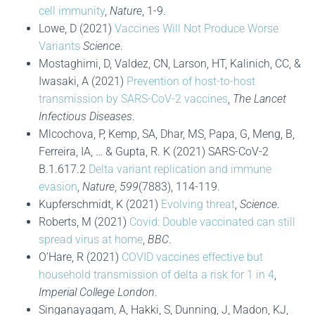
cell immunity
,
Nature
, 1-9.
Lowe, D (2021)
Vaccines Will Not Produce Worse
Variants
Science
.
Mostaghimi, D, Valdez, CN, Larson, HT, Kalinich, CC, &
Iwasaki, A (2021)
Prevention of host-to-host
transmission by SARS-CoV-2 vaccines
,
The Lancet
Infectious Diseases
.
Mlcochova, P, Kemp, SA, Dhar, MS, Papa, G, Meng, B,
Ferreira, IA, … & Gupta, R. K (2021) SARS-CoV-2
B.1.617.2
Delta variant replication and immune
evasion
,
Nature
,
599
(7883), 114-119.
Kupferschmidt, K (2021)
Evolving threat
,
Science
.
Roberts, M (2021)
Covid: Double vaccinated can still
spread virus at home
,
BBC
.
O’Hare, R (2021)
COVID vaccines effective but
household transmission of delta a risk for 1 in 4
,
Imperial College London
.
Singanayagam, A, Hakki, S, Dunning, J, Madon, KJ,