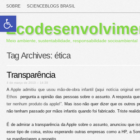
SOBRE
SCIENCEBLOGS BRASIL
Abrir a barra de ferramentas
Ecodesenvolvime
Meio ambiente, sustentabilidade, responsabilidade socioambiental
Tag Archives:
ética
Transparência
4 de março de 2010 – 14:38
A
Apple admitiu que usou mão-de-obra infantil
(
aqui notícia original e
Ethos
pergunta a opinião das pessoas sobre o assunto. A resposta que
ter nenhum produto da apple!”
. Mas isso não quer dizer que os outros p
não tenham passado por mãos infantis quando foi fabricado. Triste realid
É de admirar a transparência da Apple sobre o assunto, anunciou que iss
esse tipo de coisa, estou esperando outras empresas como a HP, a So
se manifestarem a respeito.