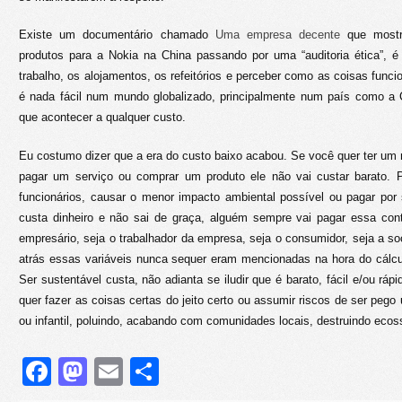
Existe um documentário chamado
Uma empresa decente
que mostr
produtos para a Nokia na China passando por uma “auditoria ética”, é
trabalho, os alojamentos, os refeitórios e perceber como as coisas func
é nada fácil num mundo globalizado, principalmente num país como a
que acontecer a qualquer custo.
Eu costumo dizer que a era do custo baixo acabou. Se você quer ter um
pagar um serviço ou comprar um produto ele não vai custar barato. 
funcionários, causar o menor impacto ambiental possível ou pagar por 
custa dinheiro e não sai de graça, alguém sempre vai pagar essa co
empresário, seja o trabalhador da empresa, seja o consumidor, seja a 
atrás essas variáveis nunca sequer eram mencionadas na hora do cálcu
Ser sustentável custa, não adianta se iludir que é barato, fácil e/ou ráp
quer fazer as coisas certas do jeito certo ou assumir riscos de ser pego
ou infantil, poluindo, acabando com comunidades locais, destruindo ecos
Facebook
Mastodon
Email
Share