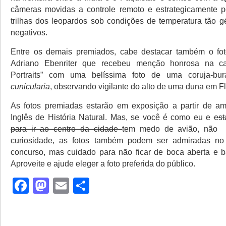
câmeras movidas a controle remoto e estrategicamente p
trilhas dos leopardos sob condições de temperatura tão g
negativos.
Entre os demais premiados, cabe destacar também o fotó
Adriano Ebenriter que recebeu menção honrosa na ca
Portraits” com uma belíssima foto de uma coruja-bu
cunicularia
, observando vigilante do alto de uma duna em Fl
As fotos premiadas estarão em exposição a partir de 
Inglês de História Natural. Mas, se você é como eu e
est
para ir ao centro da cidade
tem medo de avião, não p
curiosidade, as fotos também podem ser admiradas no s
concurso, mas cuidado para não ficar de boca aberta e b
Aproveite e ajude eleger a foto preferida do público.
Facebook
Mastodon
Email
Share