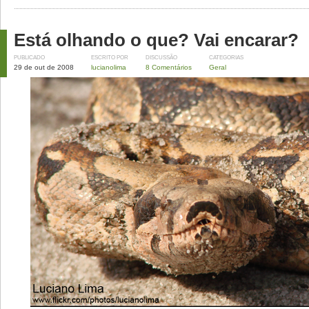
Está olhando o que? Vai encarar?
PUBLICADO
ESCRITO POR
DISCUSSÃO
CATEGORIAS
29 de out de 2008
lucianolima
8 Comentários
Geral