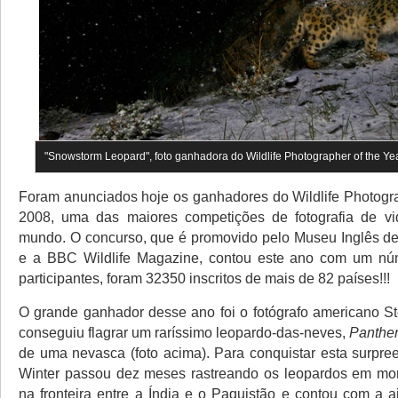
"Snowstorm Leopard", foto ganhadora do Wildlife Photographer of the Ye
Foram anunciados hoje os ganhadores do Wildlife Photogra
2008, uma das maiores competições de fotografia de v
mundo. O concurso, que é promovido pelo Museu Inglês de 
e a BBC Wildlife Magazine, contou este ano com um nú
participantes, foram 32350 inscritos de mais de 82 países!!!
O grande ganhador desse ano foi o fotógrafo americano S
conseguiu flagrar um raríssimo leopardo-das-neves,
Panther
de uma nevasca (foto acima). Para conquistar esta surpre
Winter passou dez meses rastreando os leopardos em mo
na fronteira entre a Índia e o Paquistão e contou com a 