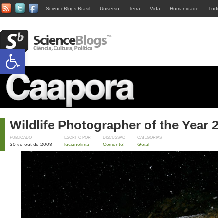
ScienceBlogs Brasil
Universo
Terra
Vida
Humanidade
Tud
Abrir a barra de ferramentas
Wildlife Photographer of the Year 
PUBLICADO
ESCRITO POR
DISCUSSÃO
CATEGORIAS
30 de out de 2008
lucianolima
Comente!
Geral