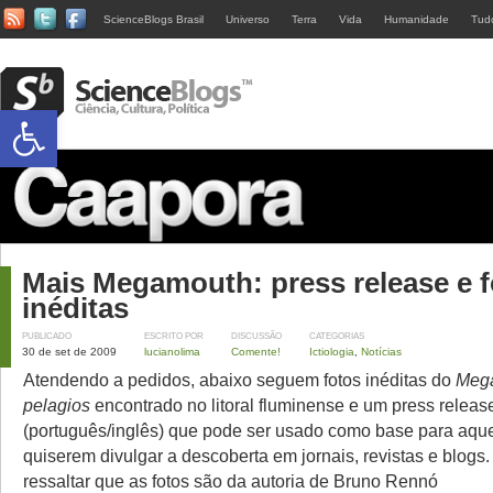
ScienceBlogs Brasil
Universo
Terra
Vida
Humanidade
Tud
Abrir a barra de ferramentas
Mais Megamouth: press release e 
inéditas
PUBLICADO
ESCRITO POR
DISCUSSÃO
CATEGORIAS
30 de set de 2009
lucianolima
Comente!
Ictiologia
,
Notícias
Atendendo a pedidos, abaixo seguem fotos inéditas do
Meg
pelagios
encontrado no litoral fluminense e um press releas
(português/inglês) que pode ser usado como base para aqu
quiserem divulgar a descoberta em jornais, revistas e blogs.
ressaltar que as fotos são da autoria de Bruno Rennó