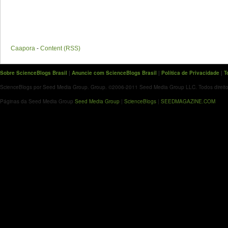
Caapora
-
Content (RSS)
Sobre ScienceBlogs Brasil
|
Anuncie com ScienceBlogs Brasil
|
Política de Privacidade
|
T
ScienceBlogs por Seed Media Group. Group. ©2006-2011 Seed Media Group LLC. Todos direito
Páginas da Seed Media Group
Seed Media Group
|
ScienceBlogs
|
SEEDMAGAZINE.COM