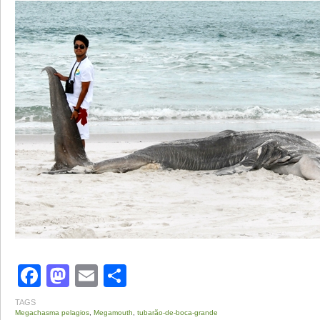
Facebook
Mastodon
Email
Share
TAGS
Megachasma pelagios
,
Megamouth
,
tubarão-de-boca-grande