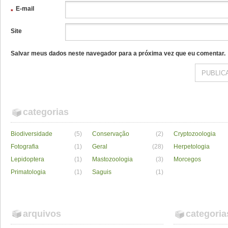
E-mail
*
Site
Salvar meus dados neste navegador para a próxima vez que eu comentar.
categorias
Biodiversidade
(5)
Conservação
(2)
Cryptozoologia
Fotografia
(1)
Geral
(28)
Herpetologia
Lepidoptera
(1)
Mastozoologia
(3)
Morcegos
Primatologia
(1)
Saguis
(1)
arquivos
categoria