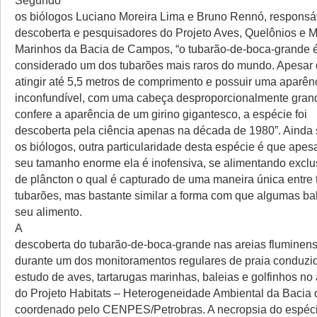
Segundo
os biólogos Luciano Moreira Lima e Bruno Rennó, responsá
descoberta e pesquisadores do Projeto Aves, Quelônios e 
Marinhos da Bacia de Campos, “o tubarão-de-boca-grande 
considerado um dos tubarões mais raros do mundo. Apesar 
atingir até 5,5 metros de comprimento e possuir uma aparên
inconfundível, com uma cabeça desproporcionalmente gran
confere a aparência de um girino gigantesco, a espécie foi
descoberta pela ciência apenas na década de 1980”. Ainda
os biólogos, outra particularidade desta espécie é que apes
seu tamanho enorme ela é inofensiva, se alimentando excl
de plâncton o qual é capturado de uma maneira única entre 
tubarões, mas bastante similar a forma com que algumas ba
seu alimento.
A
descoberta do tubarão-de-boca-grande nas areias fluminen
durante um dos monitoramentos regulares de praia conduzi
estudo de aves, tartarugas marinhas, baleias e golfinhos no
do Projeto Habitats – Heterogeneidade Ambiental da Bacia
coordenado pelo CENPES/Petrobras. A necropsia do espéci