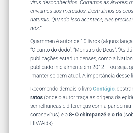
vírus desconhecidos. Cortamos as árvores; 
enviamos aos mercados. Destruímos os ecoss
naturais. Quando isso acontece, eles preci
nós.
”
Quammen é autor de 15 livros (alguns lança
“O canto do dodô”, “Monstro de Deus”, “As dú
publicações estadunidenses, como a Nationa
publicado inicialmente em 2012 – ou seja, 
manter-se bem atual. A importância desse li
Recomendo demais o livro
Contágio
, destr
ratos
(onde o autor traça as origens da ep
semelhanças e diferenças com a pandemia a
coronavírus) e o
8- O chimpanzé e o rio
(sob
HIV/Aids)