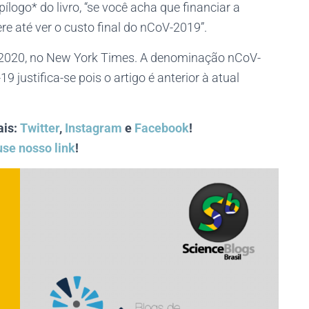
ílogo* do livro, “se você acha que financiar a
e até ver o custo final do nCoV-2019”.
/2020, no New York Times. A denominação nCoV-
 justifica-se pois o artigo é anterior à atual
ais:
Twitter
,
Instagram
e
Facebook
!
use nosso link
!