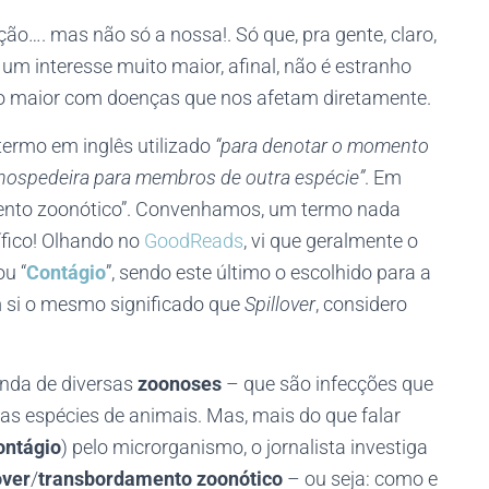
…. mas não só a nossa!. Só que, pra gente, claro,
m interesse muito maior, afinal, não é estranho
o maior com doenças que nos afetam diretamente.
termo em inglês utilizado
“para denotar o momento
ospedeira para membros de outra espécie”
. Em
mento zoonótico”. Convenhamos, um termo nada
ífico! Olhando no
GoodReads
, vi que geralmente o
ou “
Contágio
”, sendo este último o escolhido para a
m si o mesmo significado que
Spillover
, considero
nda de diversas
zoonoses
– que são infecções que
s espécies de animais. Mas, mais do que falar
ontágio
) pelo microrganismo, o jornalista investiga
over
/
transbordamento zoonótico
– ou seja: como e