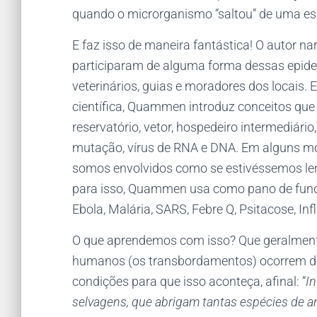
quando o microrganismo “saltou” de uma es
E faz isso de maneira fantástica! O autor 
participaram de alguma forma dessas epidem
veterinários, guias e moradores dos locais. E
científica, Quammen introduz conceitos que
reservatório, vetor, hospedeiro intermediári
mutação, vírus de RNA e DNA. Em alguns m
somos envolvidos como se estivéssemos lend
para isso, Quammen usa como pano de fun
Ebola, Malária, SARS, Febre Q, Psitacose, Inf
O que aprendemos com isso? Que geralmente
humanos (os transbordamentos) ocorrem de
condições para que isso aconteça, afinal: “
In
selvagens, que abrigam tantas espécies de an