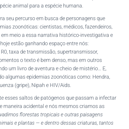
pécie animal para a espécie humana.
narra seu percurso em busca de personagens que
ias zoonóticas: cientistas, médicos, fazendeiros,
 em meio a essa narrativa histórico-investigativa e
 hoje estão ganhando espaço entre nós:
o, R0, taxa de transmissão, supertransmissor,
omentos o texto é bem denso, mas em outros
o um livro de aventura e cheio de mistério… E,
do algumas epidemias zoonóticas como: Hendra,
luenza (gripe), Nipah e HIV/Aids.
 esses saltos de patógenos que passam a infectar
 maneira acidental e nós mesmos criamos as
vadimos florestas tropicais e outras paisagens
imais e plantas — e dentro dessas criaturas, tantos