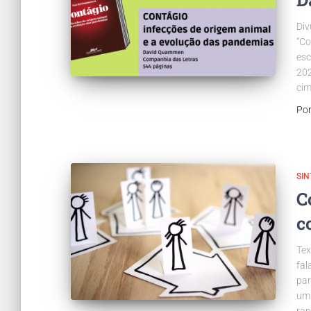
Div
“Co
esc
202
cim
Po
SI
C
c
Tex
fal
par
um 