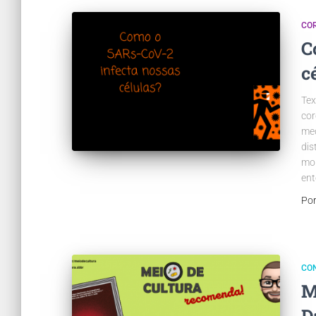
CO
C
c
Tex
cor
med
dis
mom
en
Po
CO
M
D