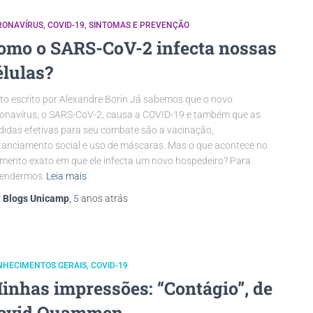
RONAVÍRUS
COVID-19
SINTOMAS E PREVENÇÃO
omo o SARS-CoV-2 infecta nossas
élulas?
to escrito por Alexandre Borin Já sabemos que o novo
onavírus, o SARS-CoV-2, causa a COVID-19 e também que as
idas efetivas para seu combate são a vacinação,
tanciamento social e uso de máscaras. Mas o que acontece no
ento exato em que ele infecta um novo hospedeiro? Para
tendermos
Leia mais
r
Blogs Unicamp
,
5 anos
atrás
NHECIMENTOS GERAIS
COVID-19
inhas impressões: “Contágio”, de
avid Quammen