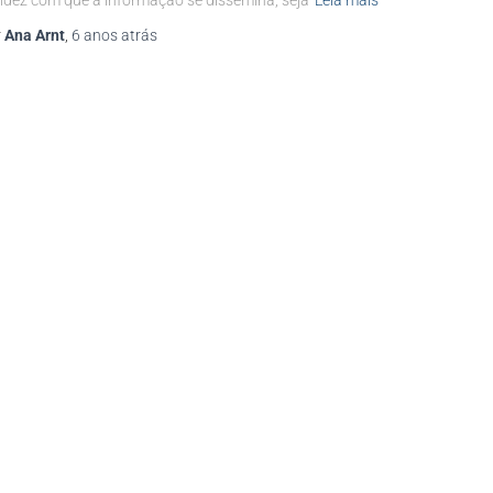
idez com que a informação se dissemina, seja
Leia mais
r
Ana Arnt
,
6 anos
atrás