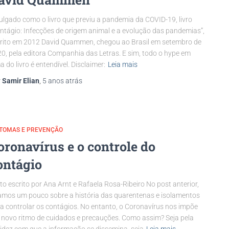
ulgado como o livro que previu a pandemia da COVID-19, livro
ntágio: Infecções de origem animal e a evolução das pandemias”,
rito em 2012 David Quammen, chegou ao Brasil em setembro de
0, pela editora Companhia das Letras. E sim, todo o hype em
a do livro é entendível. Disclaimer:
Leia mais
r
Samir Elian
,
5 anos
atrás
NTOMAS E PREVENÇÃO
oronavírus e o controle do
ontágio
to escrito por Ana Arnt e Rafaela Rosa-Ribeiro No post anterior,
amos um pouco sobre a história das quarentenas e isolamentos
a controlar os contágios. No entanto, o Coronavírus nos impõe
novo ritmo de cuidados e precauções. Como assim? Seja pela