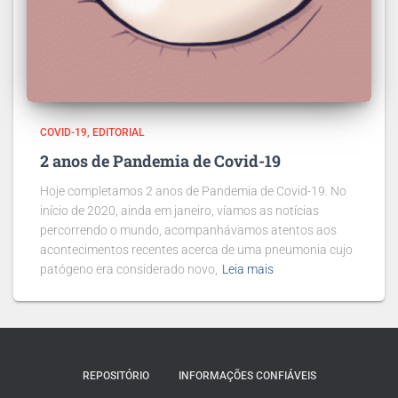
COVID-19
EDITORIAL
2 anos de Pandemia de Covid-19
Hoje completamos 2 anos de Pandemia de Covid-19. No
início de 2020, ainda em janeiro, víamos as notícias
percorrendo o mundo, acompanhávamos atentos aos
acontecimentos recentes acerca de uma pneumonia cujo
patógeno era considerado novo,
Leia mais
REPOSITÓRIO
INFORMAÇÕES CONFIÁVEIS