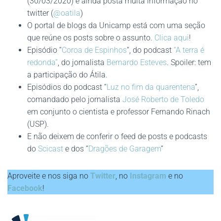
(30/03/2020) e ainda posta muita informação no
twitter (
@oatila
)
O portal de blogs da Unicamp está com uma seção
que reúne os posts sobre o assunto.
Clica aqui
!
Episódio “
Coroa de Espinhos
“, do podcast
“A terra é
redonda”
, do jornalista
Bernardo Esteves
. Spoiler: tem
a participação do Átila.
Episódios do podcast “
Luz no fim da quarentena
”,
comandado pelo jornalista
José Roberto de Toledo
em conjunto o cientista e professor Fernando Rinach
(USP).
E não deixem de conferir o feed de posts e podcasts
do
Scicast
e dos “
Dragões de Garagem
“
Aproveite e nos siga no
Twitter
, no
Instagram
e no
Facebook
!