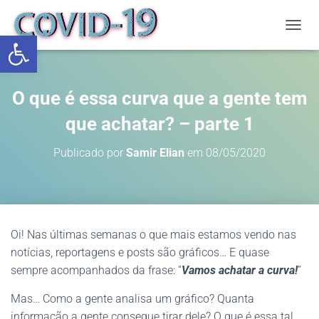
Abrir a barra de ferramentas
ALTE
O que é essa curva que a gente tem
que achatar? – parte 1
Publicado por
Samir Elian
em
08/05/2020
Oi! Nas últimas semanas o que mais estamos vendo nas
notícias, reportagens e posts são gráficos… E quase
sempre acompanhados da frase: “
Vamos achatar a curva!
”
Mas… Como a gente analisa um gráfico? Quanta
informação a gente consegue tirar dele? O que é essa tal