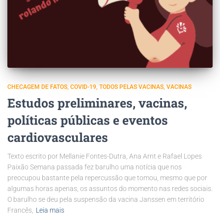
CHECAGEM DE FATOS
COVID-19
TODOS PELAS VACINAS
VACINAS
Estudos preliminares, vacinas,
políticas públicas e eventos
cardiovasculares
Texto escrito por Mellanie Fontes-Dutra, Ana Arnt e Rafael Lopes
Paixão Semana passada fez barulho uma notícia que nos
preocupou bastante pela repercussão que tomou, mesmo que por
algumas horas apenas, os assuntos do momento nas redes sociais.
O barulho se deu pela suspensão da vacina Janssen em território
Francês,
Leia mais