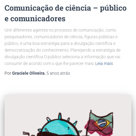
Comunicação de ciência – público
e comunicadores
Unir diferentes agentes no processo de comunicação, como
pesquisadores, comunicadores de ciência, figuras públicas e
público, é uma boa estratégia para a divulgação científica e
democratização do conhecimento. Planejando a estratégia de
divulgação científica O público seleciona a informação que vai
consumir de acordo com o que lhe parecer mais
Leia mais
Por
Graciele Oliveira
,
5 anos
atrás