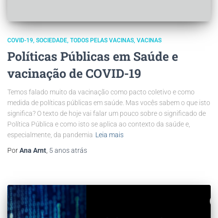
COVID-19
SOCIEDADE
TODOS PELAS VACINAS
VACINAS
Políticas Públicas em Saúde e
vacinação de COVID-19
Temos falado muito da vacinação como pacto coletivo e como
medida de políticas públicas em saúde. Mas vocês sabem o que isto
significa? O texto de hoje vai falar um pouco sobre o significado de
Política Pública e como isto se aplica ao contexto da saúde e,
especialmente, da pandemia
Leia mais
Por
Ana Arnt
,
5 anos
atrás