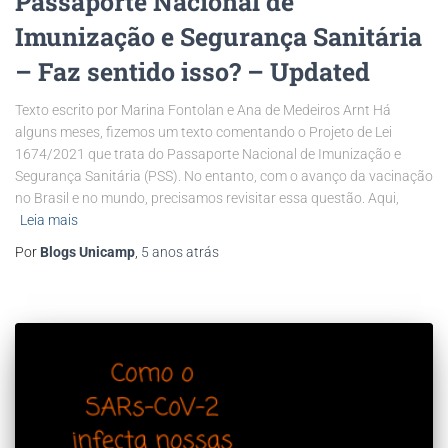
Passaporte Nacional de
Imunização e Segurança Sanitária
– Faz sentido isso? – Updated
Texto escrito por Marina Fontolan e Ana de Medeiros Arnt Há
alguns meses, fizemos um texto comentando o Projeto de Lei
1674/2021 que trata do Passaporte Nacional de Imunização e
Segurança Sanitária (PSS). No entanto, com o avanço da vacinação
no Brasil e no mundo, precisamos revisitar essa questão. Aqui,
Leia mais
Por
Blogs Unicamp
,
5 anos
atrás