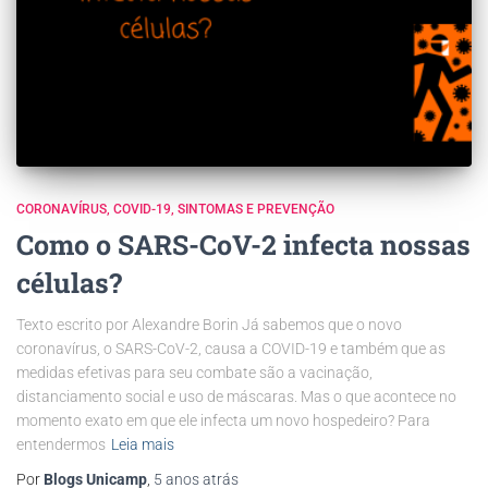
CORONAVÍRUS
COVID-19
SINTOMAS E PREVENÇÃO
Como o SARS-CoV-2 infecta nossas
células?
Texto escrito por Alexandre Borin Já sabemos que o novo
coronavírus, o SARS-CoV-2, causa a COVID-19 e também que as
medidas efetivas para seu combate são a vacinação,
distanciamento social e uso de máscaras. Mas o que acontece no
momento exato em que ele infecta um novo hospedeiro? Para
entendermos
Leia mais
Por
Blogs Unicamp
,
5 anos
atrás