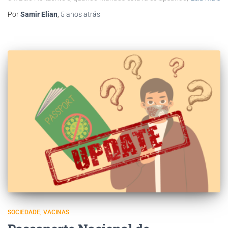
Por
Samir Elian
,
5 anos
atrás
SOCIEDADE
VACINAS