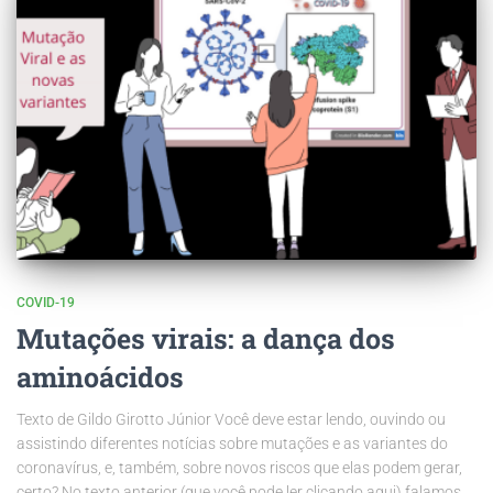
COVID-19
Mutações virais: a dança dos
aminoácidos
Texto de Gildo Girotto Júnior Você deve estar lendo, ouvindo ou
assistindo diferentes notícias sobre mutações e as variantes do
coronavírus, e, também, sobre novos riscos que elas podem gerar,
certo? No texto anterior (que você pode ler clicando aqui) falamos