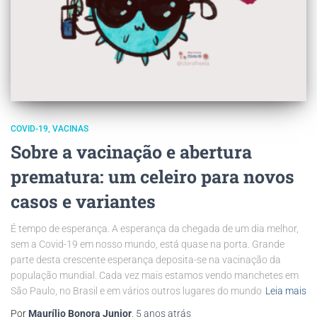
COVID-19
VACINAS
Sobre a vacinação e abertura
prematura: um celeiro para novos
casos e variantes
É tempo de esperança. A esperança da chegada de um dia melhor,
sem a Covid-19 em nosso mundo, está quase na porta. Grande
parte desta crescente esperança deposita-se na vacinação da
população mundial. Cada vez mais estamos vendo manchetes em
São Paulo, no Brasil e em vários outros lugares do mundo
Leia mais
Por
Maurílio Bonora Junior
,
5 anos
atrás