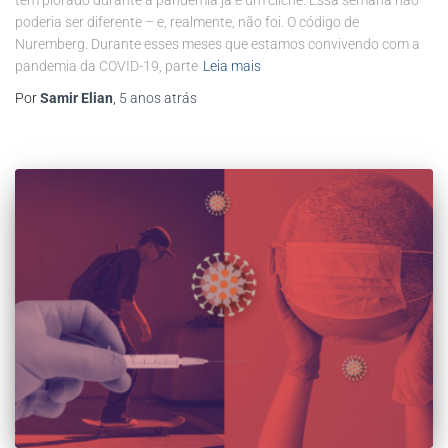
tem piorado durante a pandemia já é um clichê. Essa semana não
poderia ser diferente – e, realmente, não foi. O código de
Nuremberg. Durante esses meses que estamos convivendo com a
pandemia da COVID-19, parte
Leia mais
Por
Samir Elian
,
5 anos
atrás