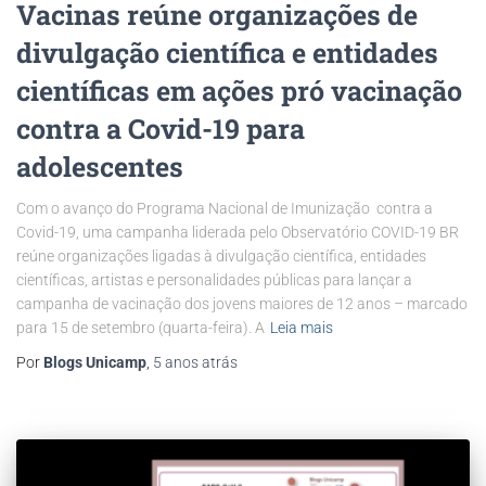
Vacinas reúne organizações de
divulgação científica e entidades
científicas em ações pró vacinação
contra a Covid-19 para
adolescentes
Com o avanço do Programa Nacional de Imunização contra a
Covid-19, uma campanha liderada pelo Observatório COVID-19 BR
reúne organizações ligadas à divulgação científica, entidades
científicas, artistas e personalidades públicas para lançar a
campanha de vacinação dos jovens maiores de 12 anos – marcado
para 15 de setembro (quarta-feira). A
Leia mais
Por
Blogs Unicamp
,
5 anos
atrás