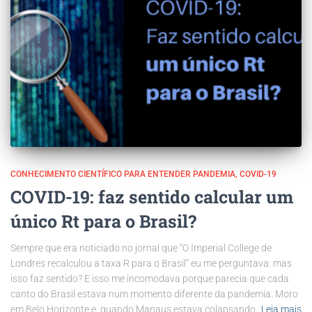
CONHECIMENTO CIENTÍFICO PARA ENTENDER PANDEMIA
COVID-19
COVID-19: faz sentido calcular um
único Rt para o Brasil?
Sempre que era noticiado no jornal que “O Imperial College de
Londres recalculou a taxa R para o Brasil” eu me perguntava: mas
isso faz sentido? E isso me incomodava porque parecia que cada
canto do Brasil estava num momento diferente da pandemia. Moro
em Belo Horizonte e, quando Manaus estava colapsando,
Leia mais