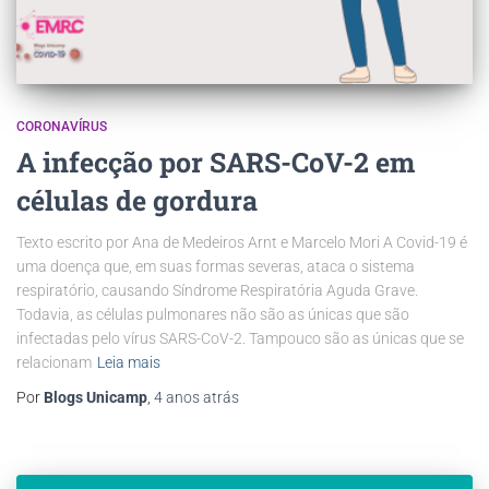
CORONAVÍRUS
A infecção por SARS-CoV-2 em
células de gordura
Texto escrito por Ana de Medeiros Arnt e Marcelo Mori A Covid-19 é
uma doença que, em suas formas severas, ataca o sistema
respiratório, causando Síndrome Respiratória Aguda Grave.
Todavia, as células pulmonares não são as únicas que são
infectadas pelo vírus SARS-CoV-2. Tampouco são as únicas que se
relacionam
Leia mais
Por
Blogs Unicamp
,
4 anos
atrás