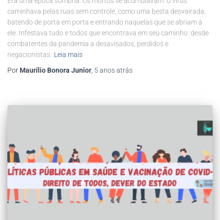
Era uma época sombria. Os mortos se acumulavam. O vírus
caminhava pelas ruas sem controle, como uma besta desvairada,
batendo de porta em porta e entrando naquelas que se abriam à
ele. Infestava tudo e todos que encontrava em seu caminho: desde
combatentes da pandemia a desavisados, perdidos e
negacionistas.
Leia mais
Por
Maurílio Bonora Junior
,
5 anos
atrás