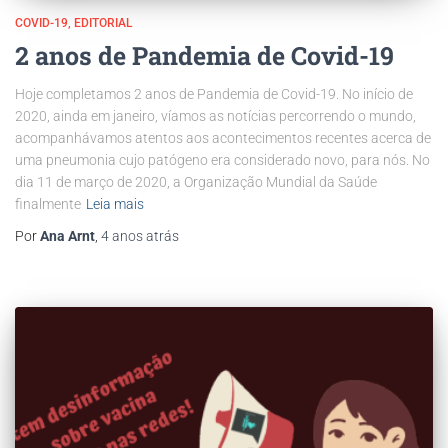
COVID-19
EDITORIAL
2 anos de Pandemia de Covid-19
Hoje completamos 2 anos de Pandemia de Covid-19. No início de
2020, ainda em janeiro, víamos as notícias percorrendo o mundo,
acompanhávamos atentos aos acontecimentos recentes acerca de
uma pneumonia cujo patógeno era considerado novo, para nós. No
dia 11 de março de 2020, a Organização Mundial da Saúde
finalmente
Leia mais
Por
Ana Arnt
,
4 anos
atrás