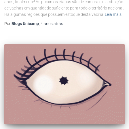
anos, finalmente! As próximas etapas são de compra e distribuição
de vacinas em quantidade suficiente para todo o território nacional.
Há algumas regiões que possuem estoque desta vacina
Leia mais
Por
Blogs Unicamp
,
4 anos
atrás