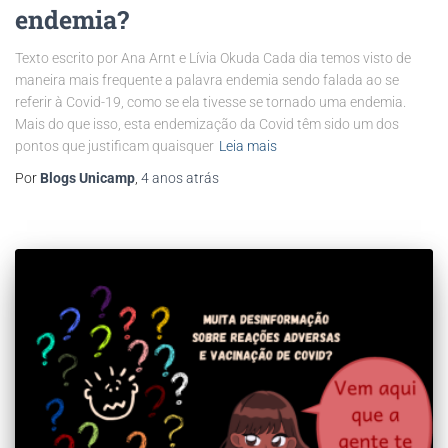
endemia?
Texto escrito por Ana Arnt e Lívia Okuda Cada dia temos visto de
maneira mais frequente a palavra endemia sendo falada ao se
referir à Covid-19, como se ela tivesse se tornado uma endemia.
Mais do que isso, esta endemização da Covid têm sido um dos
pontos que justificam quaisquer
Leia mais
Por
Blogs Unicamp
,
4 anos
atrás