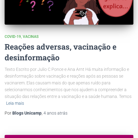
COVID-19
VACINAS
Reações adversas, vacinação e
desinformação
Texto Escrito por Julio C Ponce e Ana Arnt Há muita informação e
desinformação sobre vacinação e reações após as pessoas se
vacinarem. Elas causam mais do que apenas ruído para
selecionarmos conhecimentos que nos ajudem a compreender a
situação das relações entre a vacinação e a saúde humana. Temos
Leia mais
Por
Blogs Unicamp
,
4 anos
atrás