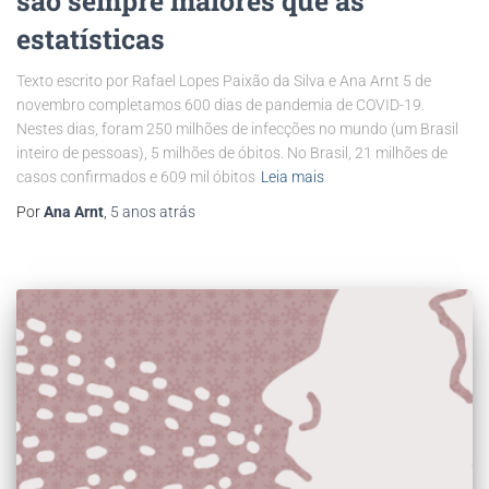
são sempre maiores que as
estatísticas
Texto escrito por Rafael Lopes Paixão da Silva e Ana Arnt 5 de
novembro completamos 600 dias de pandemia de COVID-19.
Nestes dias, foram 250 milhões de infecções no mundo (um Brasil
inteiro de pessoas), 5 milhões de óbitos. No Brasil, 21 milhões de
casos confirmados e 609 mil óbitos
Leia mais
Por
Ana Arnt
,
5 anos
atrás