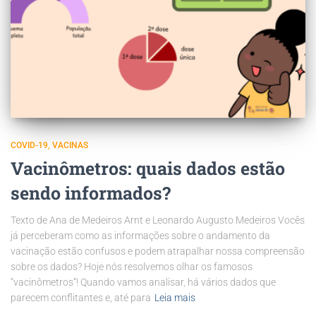
COVID-19
VACINAS
Vacinômetros: quais dados estão
sendo informados?
Texto de Ana de Medeiros Arnt e Leonardo Augusto Medeiros Vocês
já perceberam como as informações sobre o andamento da
vacinação estão confusos e podem atrapalhar nossa compreensão
sobre os dados? Hoje nós resolvemos olhar os famosos
“vacinômetros”! Quando vamos analisar, há vários dados que
parecem conflitantes e, até para
Leia mais