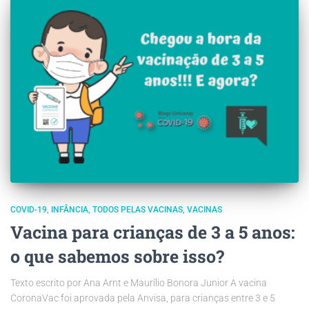
COVID-19
INFÂNCIA
TODOS PELAS VACINAS
VACINAS
Vacina para crianças de 3 a 5 anos:
o que sabemos sobre isso?
Texto escrito por Ana Arnt e Maurílio Bonora Junior A vacina
CoronaVac foi aprovada pela Anvisa, para crianças entre 3 e 5