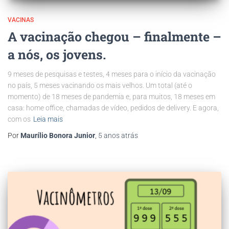
VACINAS
A vacinação chegou – finalmente –
a nós, os jovens.
9 meses de pesquisas e testes, 4 meses para o início da vacinação
no país, 5 meses vacinando os mais velhos. Um total (até o
momento) de 18 meses de pandemia e, para muitos, 18 meses em
casa: home office, chamadas de vídeo, pedidos de delivery. E agora,
com os
Leia mais
Por
Maurílio Bonora Junior
,
5 anos
atrás