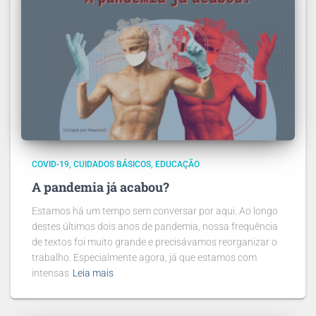
COVID-19
CUIDADOS BÁSICOS
EDUCAÇÃO
A pandemia já acabou?
Estamos há um tempo sem conversar por aqui. Ao longo
destes últimos dois anos de pandemia, nossa frequência
de textos foi muito grande e precisávamos reorganizar o
trabalho. Especialmente agora, já que estamos com
intensas
Leia mais