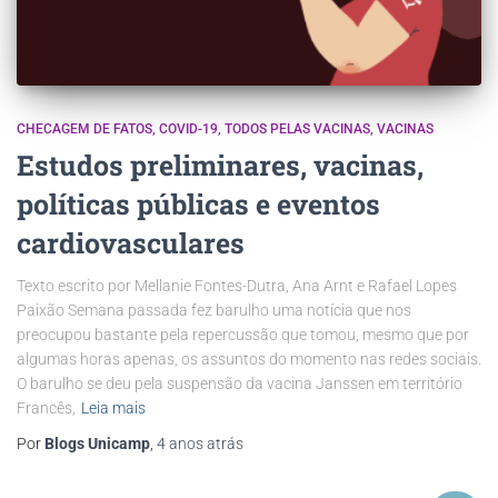
CHECAGEM DE FATOS
COVID-19
TODOS PELAS VACINAS
VACINAS
Estudos preliminares, vacinas,
políticas públicas e eventos
cardiovasculares
Texto escrito por Mellanie Fontes-Dutra, Ana Arnt e Rafael Lopes
Paixão Semana passada fez barulho uma notícia que nos
preocupou bastante pela repercussão que tomou, mesmo que por
algumas horas apenas, os assuntos do momento nas redes sociais.
O barulho se deu pela suspensão da vacina Janssen em território
Francês,
Leia mais
Por
Blogs Unicamp
,
4 anos
atrás