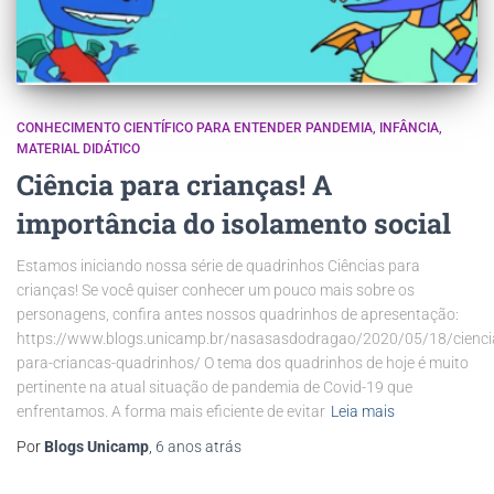
CONHECIMENTO CIENTÍFICO PARA ENTENDER PANDEMIA
INFÂNCIA
MATERIAL DIDÁTICO
Ciência para crianças! A
importância do isolamento social
Estamos iniciando nossa série de quadrinhos Ciências para
crianças! Se você quiser conhecer um pouco mais sobre os
personagens, confira antes nossos quadrinhos de apresentação:
https://www.blogs.unicamp.br/nasasasdodragao/2020/05/18/cienci
para-criancas-quadrinhos/ O tema dos quadrinhos de hoje é muito
pertinente na atual situação de pandemia de Covid-19 que
enfrentamos. A forma mais eficiente de evitar
Leia mais
Por
Blogs Unicamp
,
6 anos
atrás