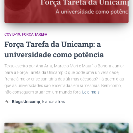
COVID-19
FORÇA TAREFA
Força Tarefa da Unicamp: a
universidade como potência
Texto escrito por Ana Arnt, Marcelo Mori e Maurílio Bonora Junior
para a Força Tarefa da Unicamp O que pode uma universidade,
frente à maior crise sanitária das últimas décadas? Há quem diga
que as universidades são encerradas em si mesmas. Bem como,
não conseguem atuar em um mundo fora
Leia mais
Por
Blogs Unicamp
,
5 anos
atrás