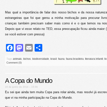
Mas qual a importância de falar dos nosso bichos e da nossa naturez
estrangeiras que foi que gerou a minha motivação para procurar liv
crianças também precisam saber mais como é e o que temos na noss
Depois que vi esse relato no TED, essa preocupação ficou ainda maior (
se você estiver com pressa)
Facebook
Mastodon
Email
Share
Tags
animais
,
bichos
,
biodiversidade
,
brasil
,
fauna
,
fauna brasileira
,
literatura infantil
,
li
Comment (0)
A Copa do Mundo
16 de junho de 2014 – 15:56
Eu sei que ainda tem muita Copa para rolar ainda, mas resolvi já escre
que vi na minha participação na Copa do Mundo.