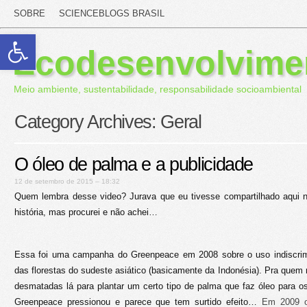
SOBRE
SCIENCEBLOGS BRASIL
Abrir a barra de ferramentas
Ecodesenvolvime
Meio ambiente, sustentabilidade, responsabilidade socioambiental
Category Archives:
Geral
O óleo de palma e a publicidade
12 de setembro de 2015 – 18:32
Quem lembra desse video? Jurava que eu tivesse compartilhado aqui
história, mas procurei e não achei…
Essa foi uma campanha do Greenpeace em 2008 sobre o uso indiscrim
das florestas do sudeste asiático (basicamente da Indonésia). Pra quem 
desmatadas lá para plantar um certo tipo de palma que faz óleo para os
Greenpeace pressionou e parece que tem surtido efeito…
Em 2009 o