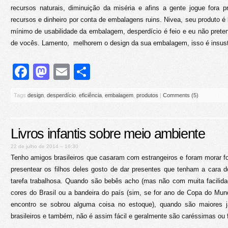
recursos naturais, diminuição da miséria e afins a gente jogue fora 
recursos e dinheiro por conta de embalagens ruins. Nivea, seu produto 
mínimo de usabilidade da embalagem, desperdício é feio e eu não pret
de vocês. Lamento, melhorem o design da sua embalagem, isso é insust
Facebook
Mastodon
Email
Share
Tags
design
,
desperdício
,
eficiência
,
embalagem
,
produtos
|
Comments (5)
Livros infantis sobre meio ambiente
22 de julho de 2014 – 16:30
Tenho amigos brasileiros que casaram com estrangeiros e foram morar f
presentear os filhos deles gosto de dar presentes que tenham a cara 
tarefa trabalhosa. Quando são bebês acho (mas não com muita facilid
cores do Brasil ou a bandeira do país (sim, se for ano de Copa do Mund
encontro se sobrou alguma coisa no estoque), quando são maiores já
brasileiros e também, não é assim fácil e geralmente são caréssimas ou f