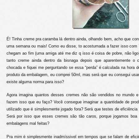
É! Tinha creme pra caramba lá dentro ainda, olhando bem, acho que cons
uma semana ou mais! Como eu disse, to acostumada a fazer isso co
chegam ao fim (uma amiga até me diz q isso é coisa de pobre, não ligo)
tanto creme ainda dentro da bisnaga depois que aparentemente o c
chocada e fiquei me perguntando se essa “perda” é calculada na hora 
produto da embalagem, eu comprei 50ml, mas será que eu consegui usar
existe alguma norma para isso?
Agora imagina quantos desses cremes não são vendidos no mundo e
fazem isso que eu faço? Você consegue imaginar a quantidade de prod
utilizado que é simplesmente jogado fora? Será que testes de eficiênci
Será por isso que esses cremes são tão caros, porque jogamos boa p
embalagens mal feitas?
Pra mim é simplesmente inadmíssivel em tempos que se falam de eficiê