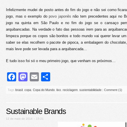
Infelizmente mudei de posto antes do fim do jogo e não sei como fica
jogo, mas o exemplo do
povo japonês
não tem precedentes aqui no Bra
jogo na quinta em São Paulo e no fim do jogo se o cansaço permi
arquibancadas. Na verdade o fato das pessoas irem para as arquibanc
limpeza porque os copos são bonitos e todo mundo vai querer levar um
saber se elas recolhem o pacote de pipoca, a embalagem do chocolate,
mais leve pode ser levada para a arquibancada…
E tudo isso foi só o meu primeiro jogo, que venham os próximos…
Facebook
Mastodon
Email
Share
Tags
brasil
,
copa
,
Copa do Mundo
,
lixo
,
reciclagem
,
sustentabilidade
|
Comment (1)
Sustainable Brands
12 de maio de 2014 – 15:21