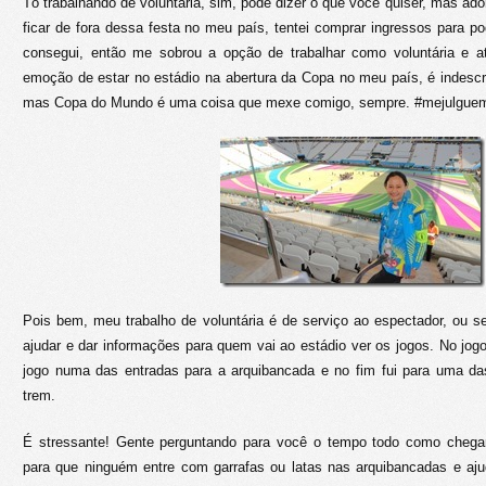
Tô trabalhando de voluntária, sim, pode dizer o que você quiser, mas ad
ficar de fora dessa festa no meu país, tentei comprar ingressos para p
consegui, então me sobrou a opção de trabalhar como voluntária e a
emoção de estar no estádio na abertura da Copa no meu país, é indescrit
mas Copa do Mundo é uma coisa que mexe comigo, sempre. #mejulgue
Pois bem, meu trabalho de voluntária é de serviço ao espectador, ou sej
ajudar e dar informações para quem vai ao estádio ver os jogos. No jogo 
jogo numa das entradas para a arquibancada e no fim fui para uma das
trem.
É stressante! Gente perguntando para você o tempo todo como chegar
para que ninguém entre com garrafas ou latas nas arquibancadas e aju