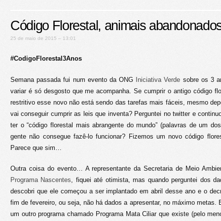
Código Florestal, animais abandonad
25 de maio de 2015 – 13:01
#CodigoFlorestal3Anos
Semana passada fui num evento da ONG
Iniciativa Verde
sobre os 3 an
variar é só desgosto que me acompanha. Se cumprir o antigo código flore
restritivo esse novo não está sendo das tarefas mais fáceis, mesmo dep
vai conseguir cumprir as leis que inventa? Perguntei no twitter e contin
ter o “código florestal mais abrangente do mundo” (palavras de um dos
gente não consegue fazê-lo funcionar? Fizemos um novo código florest
Parece que sim…
Outra coisa do evento… A representante da Secretaria de Meio Ambie
Programa Nascentes
, fiquei até otimista, mas quando perguntei dos d
descobri que ele começou a ser implantado em abril desse ano e o dec
fim de fevereiro, ou seja, não há dados a apresentar, no máximo metas.
um outro programa chamado Programa Mata Ciliar que existe (pelo men