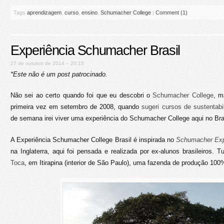
Tags
aprendizagem
,
curso
,
ensino
,
Schumacher College
|
Comment (1)
Experiência Schumacher Brasil
27 de outubro de 2014 – 20:15
*Este não é um post patrocinado.
Não sei ao certo quando foi que eu descobri o
Schumacher College
, m
primeira vez em setembro de 2008, quando
sugeri cursos de sustentabi
de semana irei viver uma experiência do Schumacher College aqui no Bras
A Experiência Schumacher College Brasil é inspirada no
Schumacher Ex
na Inglaterra, aqui foi pensada e realizada por ex-alunos brasileiros.
Toca
, em Itirapina (interior de São Paulo), uma fazenda de produção 100