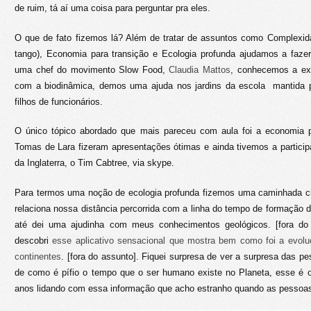
de ruim, tá aí uma coisa para perguntar pra eles.
O que de fato fizemos lá? Além de tratar de assuntos como Complexi
tango), Economia para transição e Ecologia profunda ajudamos a fazer
uma chef do movimento Slow Food,
Claudia Mattos
, conhecemos a ex
com a biodinâmica, demos uma ajuda nos jardins da escola mantida 
filhos de funcionários.
O único tópico abordado que mais pareceu com aula foi a economia p
Tomas de Lara fizeram apresentações ótimas e ainda tivemos a partici
da Inglaterra, o Tim Cabtree, via skype.
Para termos uma noção de ecologia profunda fizemos uma caminhada 
relaciona nossa distância percorrida com a linha do tempo de formação d
até dei uma ajudinha com meus conhecimentos geológicos. [fora do 
descobri
esse aplicativo sensacional que mostra bem como foi a evolu
continentes
. [fora do assunto]. Fiquei surpresa de ver a surpresa das p
de como é pífio o tempo que o ser humano existe no Planeta, esse é o
anos lidando com essa informação que acho estranho quando as pessoa