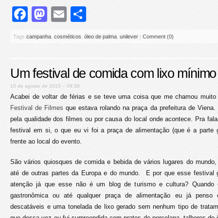
Facebook
Mastodon
Email
Share
Tags
campanha
,
cosméticos
,
óleo de palma
,
unilever
|
Comment (0)
Um festival de comida com lixo mínimo
10 de agosto de 2015 – 09:39
Acabei de voltar de férias e se teve uma coisa que me chamou muito
Festival de Filmes
que estava rolando na praça da prefeitura de Viena. 
pela qualidade dos filmes ou por causa do local onde acontece. Pra fal
festival em si, o que eu vi foi a praça de alimentação (que é a parte 
frente ao local do evento.
São vários quiosques de comida e bebida de vários lugares do mundo, 
até de outras partes da Europa e do mundo. E por que esse festival
atenção já que esse não é um blog de turismo e cultura? Quando e
gastronômica ou até qualquer praça de alimentação eu já penso 
descatáveis e uma tonelada de lixo gerado sem nenhum tipo de trata
que dessa vez eu fui surpreendida com pratos de porcelana, talheres de i