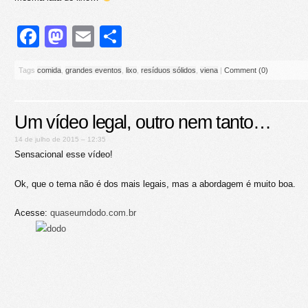
Facebook
Mastodon
Email
Share
Tags
comida
,
grandes eventos
,
lixo
,
resíduos sólidos
,
viena
|
Comment (0)
Um vídeo legal, outro nem tanto…
14 de julho de 2015 – 12:35
Sensacional esse vídeo!
Ok, que o tema não é dos mais legais, mas a abordagem é muito boa.
Acesse:
quaseumdodo.com.br