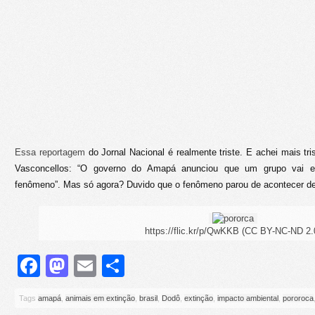
Essa reportagem
do Jornal Nacional é realmente triste. E achei mais tris
Vasconcellos: “O governo do Amapá anunciou que um grupo vai e
fenômeno”. Mas só agora? Duvido que o fenômeno parou de acontecer de
https://flic.kr/p/QwKKB (CC BY-NC-ND 2.
Facebook
Mastodon
Email
Share
Tags
amapá
,
animais em extinção
,
brasil
,
Dodô
,
extinção
,
impacto ambiental
,
pororoca