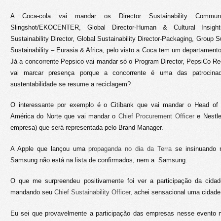
A Coca-cola vai mandar os Director Sustainability Communi
Slingshot/EKOCENTER, Global Director-Human & Cultural Insight
Sustainability Director, Global Sustainability Director-Packaging, Group Su
Sustainability – Eurasia & Africa, pelo visto a Coca tem um departamento
Já a concorrente Pepsico vai mandar só o Program Director, PepsiCo Re
vai marcar presença porque a concorrente é uma das patrocina
sustentabilidade se resume a reciclagem?
O interessante por exemplo é o Citibank que vai mandar o Head of 
América do Norte que vai mandar o
Chief Procurement Officer
e Nestle
empresa) que será representada pelo Brand Manager.
A Apple que lançou uma
propaganda no dia da Terra
se insinuando m
Samsung não está na lista de confirmados, nem a Samsung.
O que me surpreendeu positivamente foi ver a participação da cidade
mandando seu
Chief Sustainability Officer
, achei sensacional uma cidad
Eu sei que provavelmente a participação das empresas nesse evento n