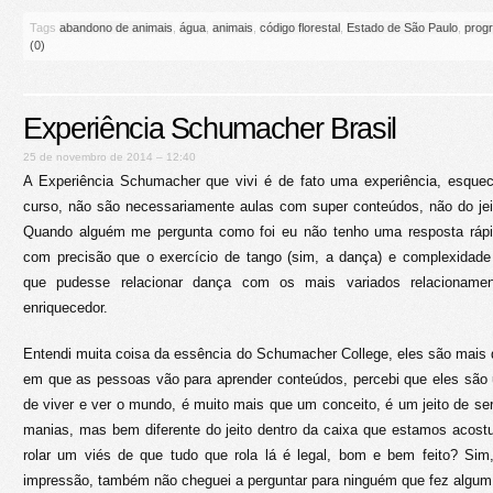
Tags
abandono de animais
,
água
,
animais
,
código florestal
,
Estado de São Paulo
,
prog
(0)
Experiência Schumacher Brasil
25 de novembro de 2014 – 12:40
A Experiência Schumacher que vivi é de fato uma experiência, esque
curso, não são necessariamente aulas com super conteúdos, não do je
Quando alguém me pergunta como foi eu não tenho uma resposta rápida
com precisão que o exercício de tango (sim, a dança) e complexidade 
que pudesse relacionar dança com os mais variados relacioname
enriquecedor.
Entendi muita coisa da essência do Schumacher College, eles são mais
em que as pessoas vão para aprender conteúdos, percebi que eles são
de viver e ver o mundo, é muito mais que um conceito, é um jeito de ser
manias, mas bem diferente do jeito dentro da caixa que estamos acos
rolar um viés de que tudo que rola lá é legal, bom e bem feito? Sim
impressão, também não cheguei a perguntar para ninguém que fez algum 