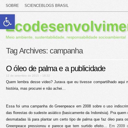
SOBRE
SCIENCEBLOGS BRASIL
Abrir a barra de ferramentas
Ecodesenvolvime
Meio ambiente, sustentabilidade, responsabilidade socioambiental
Tag Archives:
campanha
O óleo de palma e a publicidade
12 de setembro de 2015 – 18:32
Quem lembra desse video? Jurava que eu tivesse compartilhado aqui
história, mas procurei e não achei…
Essa foi uma campanha do Greenpeace em 2008 sobre o uso indiscrim
das florestas do sudeste asiático (basicamente da Indonésia). Pra quem 
desmatadas lá para plantar um certo tipo de palma que faz óleo para os
Greenpeace pressionou e parece que tem surtido efeito…
Em 2009 o