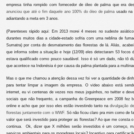
empresa tinha rompido com fornecedor de óleo de palma que era d
anunciou que até o fim daquele ano 100% do óleo de palma
usado na s
adiantando a meta em 3 anos.
(Parenteses rápido aqui: Em 2013 morei 4 meses no sudeste asiático
durantes muitos dias a cidade-estado sofria com uma neblina de fumaç
Sumatra) por conta do desmatamento das florestas de lá. Aliás, acabe
que informa sobre a situação e hoje (12/09) eles detectaram 53 focos
estava qualificado como pouco saudável. Isso é só um dado, não tô 
que acontece na Indonésia é por causa da palma plantada para a multinac
Mas o que me chamou a atenção dessa vez foi ver a quantidade de din
para tentar limpar a imagem da empresa. O video abaixo está send
internet, eu vi centenas de vezes nos meus joguinhos, no twitter e dev
sociais que não frequento, a campanha do Greenpeace em 2008 fez ba
online e acho que por isso eles estão investindo tanto na
divulgação d
florestas juntamente com o WWF
. Só não ficou claro pra mim como de f
valor que será investido para proteger as florestas? Ao que me consta
continua. Ok, dizer que X milhões serão investidos é um começo,
serviços ambientais para os moradores locais? Incentivo para certificaç