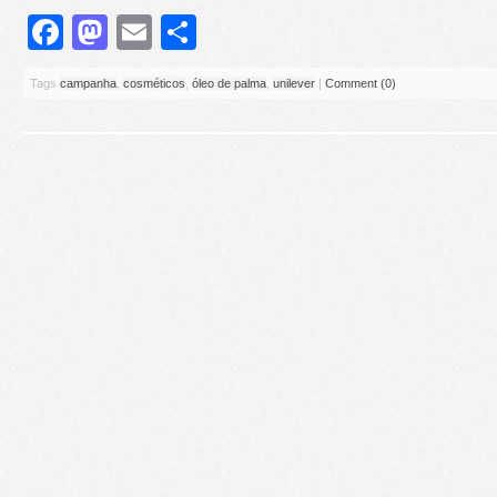
Facebook
Mastodon
Email
Share
Tags
campanha
,
cosméticos
,
óleo de palma
,
unilever
|
Comment (0)