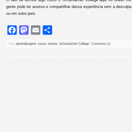
gente pode ter acesso e compartilhar dessa experiência sem a desculpa 
ou em outro país.
Facebook
Mastodon
Email
Share
Tags
aprendizagem
,
curso
,
ensino
,
Schumacher College
|
Comment (1)