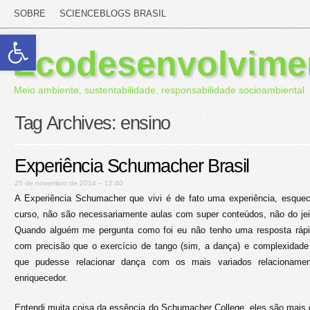
SOBRE
SCIENCEBLOGS BRASIL
Abrir a barra de ferramentas
Ecodesenvolvime
Meio ambiente, sustentabilidade, responsabilidade socioambiental
Tag Archives:
ensino
Experiência Schumacher Brasil
25 de novembro de 2014 – 12:40
A Experiência Schumacher que vivi é de fato uma experiência, esque
curso, não são necessariamente aulas com super conteúdos, não do je
Quando alguém me pergunta como foi eu não tenho uma resposta rápida
com precisão que o exercício de tango (sim, a dança) e complexidade 
que pudesse relacionar dança com os mais variados relacioname
enriquecedor.
Entendi muita coisa da essência do Schumacher College, eles são mais