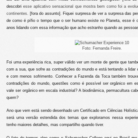
descobri
esse aplicativo sensacional que mostra bem como foi a evolu
continentes
. [fora do assunto]. Fiquei surpresa de ver a surpresa das p
de como é pífio o tempo que o ser humano existe no Planeta, esse é o
anos lidando com essa informação que acho estranho quando as pessoa
Foto: Fernanda Freire.
Foi uma experiência rica, super válido ver um monte de gente que tam
com a sua, que sofre as contradições do mundo e está tentando a lidar
e com menos sofrimento. Conhecer a Fazenda da Toca também trouxe
contradições do mundo, questões como é possível ser orgânico em esc
vale ser orgânico em escala industrial? A biodinâmica, permacultura ca
quem?
Ano que vem está sendo desenhado um Certificado em Ciências Holístic
será uma versão estendida dos temas que exploramos nessa experienc
tenho maiores detalhes, mas compartilho quando tiver.
O fato de termos algo como o Schumacher College aqui no Brasil me 