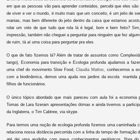
em que as pessoas vão para aprender conteúdos, percebi que eles são
de viver e ver o mundo, é muito mais que um conceito, é um jeito de ser
manias, mas bem diferente do jeito dentro da caixa que estamos acos
rolar um viés de que tudo que rola lá é legal, bom e bem feito? Sim
impressão, também não cheguei a perguntar para ninguém que fez algum 
de ruim, tá aí uma coisa para perguntar pra eles.
O que de fato fizemos lá? Além de tratar de assuntos como Complexi
tango), Economia para transição e Ecologia profunda ajudamos a fazer
uma chef do movimento Slow Food,
Claudia Mattos
, conhecemos a ex
com a biodinâmica, demos uma ajuda nos jardins da escola mantida 
filhos de funcionários.
O único tópico abordado que mais pareceu com aula foi a economia p
Tomas de Lara fizeram apresentações ótimas e ainda tivemos a partici
da Inglaterra, o Tim Cabtree, via skype.
Para termos uma noção de ecologia profunda fizemos uma caminhada 
relaciona nossa distância percorrida com a linha do tempo de formação d
até dei uma ajudinha com meus conhecimentos geológicos. [fora do 