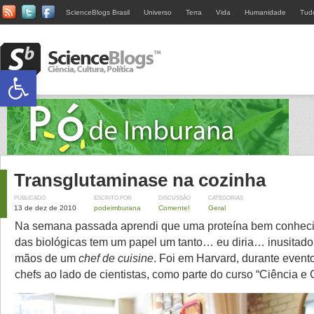
ScienceBlogs Brasil
Universo
Terra
Vida
Humanidade
Tud
Abrir a barra de ferramentas
Transglutaminase na cozinha
PUBLICADO
ESCRITO POR
DISCUSSÃO
CATEGORIAS
13 de dez de 2010
podeimburana
Comente!
Geral
Na semana passada aprendi que uma proteína bem conheci
das biológicas tem um papel um tanto… eu diria… inusitad
mãos de um
chef de cuisine
. Foi em Harvard, durante event
chefs ao lado de cientistas, como parte do curso “Ciência e C