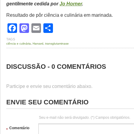
gentilmente cedida por
Jo Horner
.
Resultado de pôr ciência e culinária em marinada.
Facebook
Mastodon
Email
Share
TAGS
ciência e culinária
,
Harvard
,
transglutaminase
DISCUSSÃO - 0 COMENTÁRIOS
Participe e envie seu comentário abaixo.
ENVIE SEU COMENTÁRIO
Seu e-mail não será divulgado. (*) Campos obrigatórios.
Comentário
*