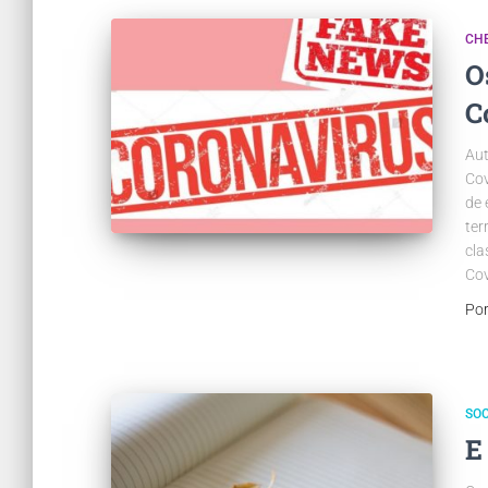
CH
O
C
Aut
Cov
de 
ter
cla
Cov
Po
SO
E