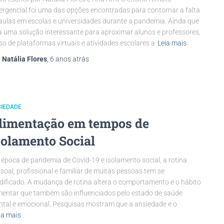
rgencial foi uma das opções encontradas para contornar a falta
aulas em escolas e universidades durante a pandemia. Ainda que
a uma solução interessante para aproximar alunos e professores,
so de plataformas virtuais e atividades escolares a
Leia mais
r
Natália Flores
,
6 anos
atrás
CIEDADE
limentação em tempos de
solamento Social
época de pandemia de Covid-19 e isolamento social, a rotina
soal, profissional e familiar de muitas pessoas tem se
ificado. A mudança de rotina altera o comportamento e o hábito
mentar que também são influenciados pelo estado de saúde
tal e emocional. Pesquisas mostram que a ansiedade e o
ia mais