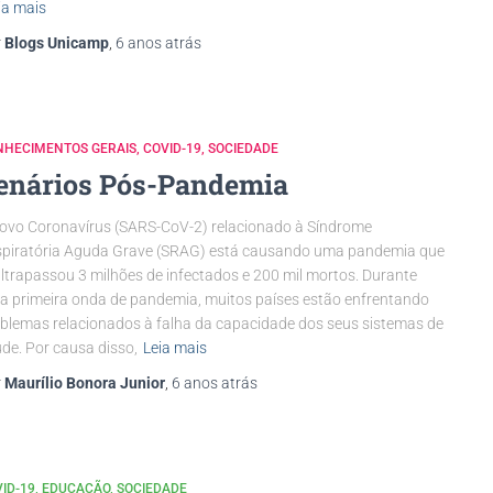
ia mais
r
Blogs Unicamp
,
6 anos
atrás
NHECIMENTOS GERAIS
COVID-19
SOCIEDADE
enários Pós-Pandemia
ovo Coronavírus (SARS-CoV-2) relacionado à Síndrome
piratória Aguda Grave (SRAG) está causando uma pandemia que
ultrapassou 3 milhões de infectados e 200 mil mortos. Durante
a primeira onda de pandemia, muitos países estão enfrentando
blemas relacionados à falha da capacidade dos seus sistemas de
de. Por causa disso,
Leia mais
r
Maurílio Bonora Junior
,
6 anos
atrás
ID-19
EDUCAÇÃO
SOCIEDADE