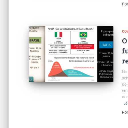
Po
COV
O
f
r
No 
sem
do 
em 
dec
Le
Po