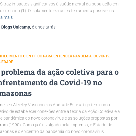
 traz impactos significativos à saúde mental da população em
o o mundo (1). O isolamento é a única ferramenta possível na
ia mais
r
Blogs Unicamp
,
6 anos
atrás
NHECIMENTO CIENTÍFICO PARA ENTENDER PANDEMIA
COVID-19
CIEDADE
 problema da ação coletiva para o
nfrentamento da Covid-19 no
mazonas
ncisco Alcicley Vasconcelos Andrade Este artigo tem como
etivo de estabelecer conexões entre a teoria da Ação Coletiva e a
se pandêmica do novo coronavirus e as soluções propostas por
rom (1990). Como já é divulgado pela imprensa, o Estado do
zonas é o epicentro da pandemia do novo coronavírus