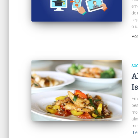
eme
de 
sej
o u
Po
SO
A
I
Em 
pes
mod
ali
men
Le