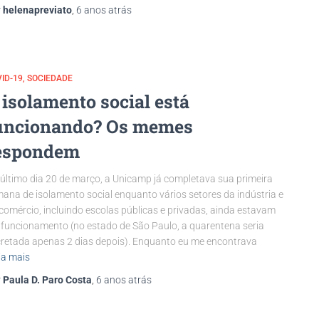
r
helenapreviato
,
6 anos
atrás
ID-19
SOCIEDADE
 isolamento social está
uncionando? Os memes
espondem
último dia 20 de março, a Unicamp já completava sua primeira
ana de isolamento social enquanto vários setores da indústria e
comércio, incluindo escolas públicas e privadas, ainda estavam
funcionamento (no estado de São Paulo, a quarentena seria
retada apenas 2 dias depois). Enquanto eu me encontrava
ia mais
r
Paula D. Paro Costa
,
6 anos
atrás