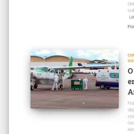
OMS
tod
Le
Po
CO
SO
O
e
A
Fra
obj
cri
Ost
Ama