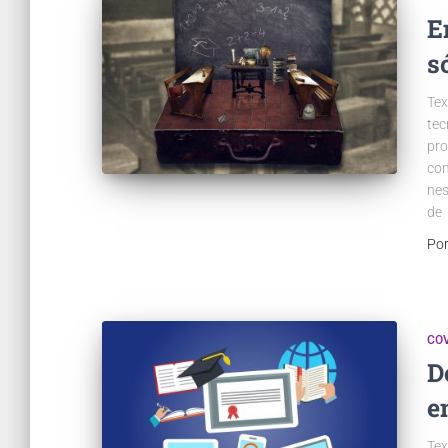
E
s
Tex
tec
pro
con
nes
de
Po
COV
D
e
Tex