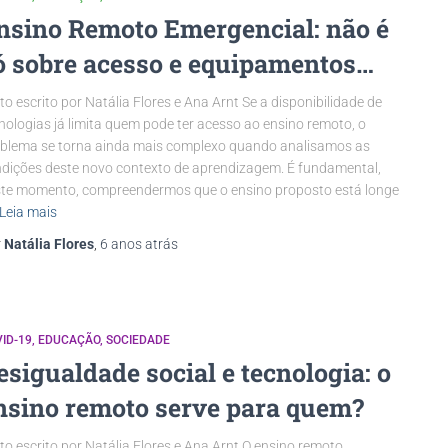
nsino Remoto Emergencial: não é
ó sobre acesso e equipamentos…
to escrito por Natália Flores e Ana Arnt Se a disponibilidade de
nologias já limita quem pode ter acesso ao ensino remoto, o
blema se torna ainda mais complexo quando analisamos as
dições deste novo contexto de aprendizagem. É fundamental,
te momento, compreendermos que o ensino proposto está longe
Leia mais
r
Natália Flores
,
6 anos
atrás
ID-19
EDUCAÇÃO
SOCIEDADE
esigualdade social e tecnologia: o
nsino remoto serve para quem?
to escrito por Natália Flores e Ana Arnt O ensino remoto