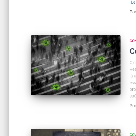
Le
Po
CO
C
O n
Res
já 
ess
pro
saú
Po
COV