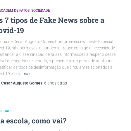
ECAGEM DE FATOS
SOCIEDADE
s 7 tipos de Fake News sobre a
ovid-19
oria de Cesar Augusto Gomes Conforme escrevi neste Especial
id-19, há dois meses, a pandemia trouxe consigo a necessidade
estancar a disseminação de falsas informações a respeito dessa
rível doença. Neste sentido, o presente texto pretende analisar e
ssificar os tipos de desinformação que circulam relacionados à
id-19 e
Leia mais
r
Cesar Augusto Gomes
,
6 anos
atrás
CIEDADE
 a escola, como vai?