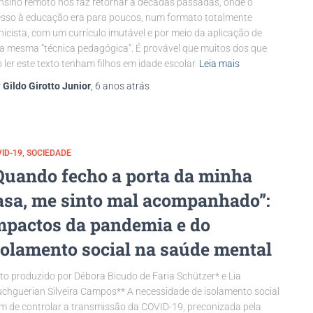
nsino remoto nos faz retornar a décadas passadas, onde o
sso à educação era para poucos, num formato totalmente
nicista, com um currículo imutável e por meio da aplicação de
 mesma “técnica pedagógica”. É provável que muitos dos que
o ler este texto tenham filhos em idade escolar
Leia mais
r
Gildo Girotto Junior
,
6 anos
atrás
ID-19
SOCIEDADE
Quando fecho a porta da minha
asa, me sinto mal acompanhado”:
mpactos da pandemia e do
solamento social na saúde mental
to produzido por Débora Bicudo de Faria Schützer* e Lia
chguerian Silveira Campos** A necessidade de isolamento social
im de controlar a transmissão da COVID-19, preconizada pela