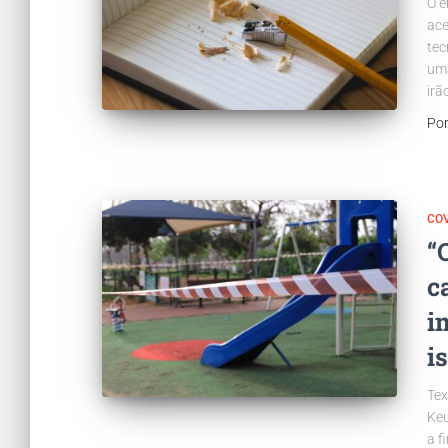
O e
ace
tec
uma
irã
Po
COV
“
c
i
i
Tex
Keu
a f