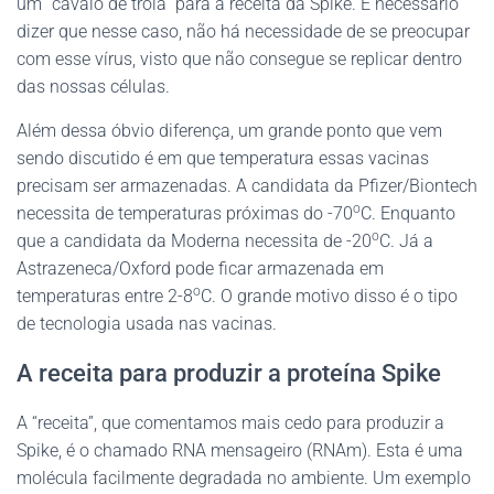
um “cavalo de tróia” para a receita da Spike. É necessário
dizer que nesse caso, não há necessidade de se preocupar
com esse vírus, visto que não consegue se replicar dentro
das nossas células.
Além dessa óbvio diferença, um grande ponto que vem
sendo discutido é em que temperatura essas vacinas
precisam ser armazenadas. A candidata da Pfizer/Biontech
o
necessita de temperaturas próximas do -70
C. Enquanto
o
que a candidata da Moderna necessita de -20
C. Já a
Astrazeneca/Oxford pode ficar armazenada em
o
temperaturas entre 2-8
C. O grande motivo disso é o tipo
de tecnologia usada nas vacinas.
A receita para produzir a proteína Spike
A “receita”, que comentamos mais cedo para produzir a
Spike, é o chamado RNA mensageiro (RNAm). Esta é uma
molécula facilmente degradada no ambiente. Um exemplo