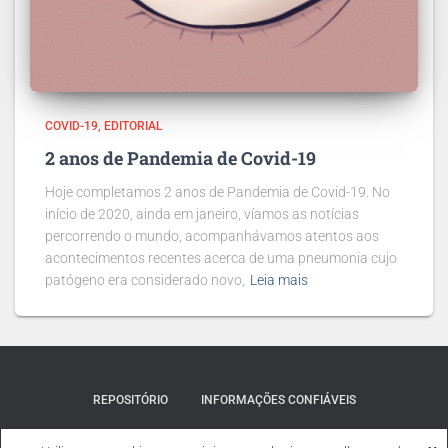
COVID-19
EDITORIAL
2 anos de Pandemia de Covid-19
Hoje completamos 2 anos de Pandemia de Covid-19. No
início de 2020, ainda em janeiro, víamos as notícias
percorrendo o mundo, acompanhávamos atentos aos
acontecimentos recentes acerca de uma pneumonia cujo
patógeno era considerado novo,
Leia mais
REPOSITÓRIO
INFORMAÇÕES CONFIÁVEIS