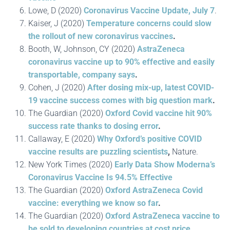
Lowe, D (2020)
Coronavirus Vaccine Update, July 7
.
Kaiser, J (2020)
Temperature concerns could slow
the rollout of new coronavirus vaccines
.
Booth, W, Johnson, CY (2020)
AstraZeneca
coronavirus vaccine up to 90% effective and easily
transportable,
company
says
.
Cohen, J (2020)
After dosing mix-up, latest COVID-
19 vaccine success comes with big question mark
.
The Guardian (2020)
Oxford Covid vaccine hit 90%
success rate thanks to dosing error
.
Callaway, E (2020)
Why Oxford’s positive COVID
vaccine results are puzzling scientists
,
Nature.
New York Times (2020)
Early Data Show Moderna’s
Coronavirus Vaccine Is 94.5% Effective
The Guardian (2020)
Oxford AstraZeneca Covid
vaccine: everything we know so far
.
The Guardian (2020)
Oxford AstraZeneca vaccine to
be sold to developing countries at cost price
.