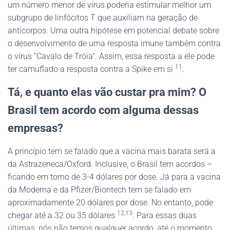
um número menor de vírus poderia estimular melhor um
subgrupo de linfócitos T que auxiliam na geração de
anticorpos. Uma outra hipótese em potencial debate sobre
o desenvolvimento de uma resposta imune também contra
o vírus “Cavalo de Tróia”. Assim, essa resposta a ele pode
11
ter camuflado a resposta contra a Spike em si
.
Tá, e quanto elas vão custar pra mim? O
Brasil tem acordo com alguma dessas
empresas?
A princípio tem se falado que a vacina mais barata será a
da Astrazeneca/Oxford. Inclusive, o Brasil tem acordos –
ficando em torno de 3-4 dólares por dose. Já para a vacina
da Moderna e da Pfizer/Biontech tem se falado em
aproximadamente 20 dólares por dose. No entanto, pode
12,13
chegar até a 32 ou 35 dólares
. Para essas duas
últimas, nós não temos qualquer acordo, até o momento.