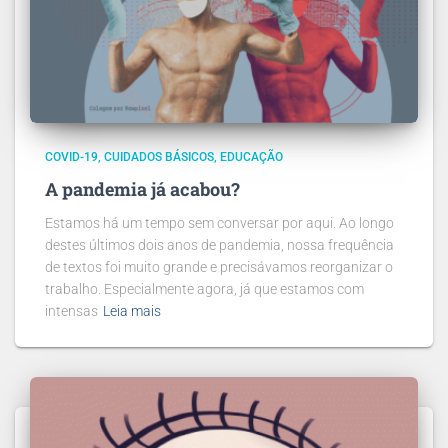
COVID-19
CUIDADOS BÁSICOS
EDUCAÇÃO
A pandemia já acabou?
Estamos há um tempo sem conversar por aqui. Ao longo
destes últimos dois anos de pandemia, nossa frequência
de textos foi muito grande e precisávamos reorganizar o
trabalho. Especialmente agora, já que estamos com
intensas
Leia mais