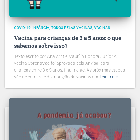
COVID-19
INFÂNCIA
TODOS PELAS VACINAS
VACINAS
Vacina para crianças de 3 a 5 anos: o que
sabemos sobre isso?
Texto escrito por Ana Arnt e Maurílio Bonora Junior A
vacina CoronaVac foi aprovada pela Anvisa, para
crianças entre 3 e 5 anos, finalmente! As próximas etapas
são de compra e distribuição de vacinas em
Leia mais