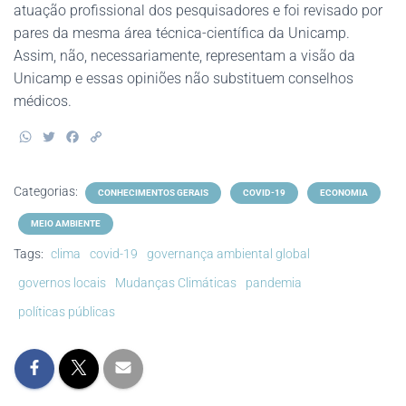
atuação profissional dos pesquisadores e foi revisado por
pares da mesma área técnica-científica da Unicamp.
Assim, não, necessariamente, representam a visão da
Unicamp e essas opiniões não substituem conselhos
médicos.
W
T
F
C
h
w
a
o
a
i
c
p
t
t
e
y
Categorias:
CONHECIMENTOS GERAIS
COVID-19
ECONOMIA
s
t
b
L
A
e
o
i
MEIO AMBIENTE
p
r
o
n
p
k
k
Tags:
clima
covid-19
governança ambiental global
governos locais
Mudanças Climáticas
pandemia
políticas públicas