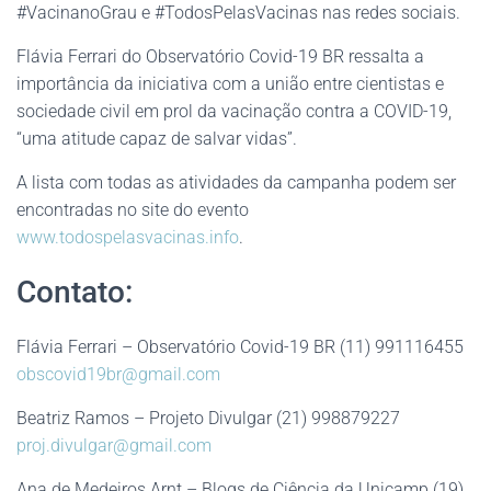
#VacinanoGrau
e #TodosPelasVacinas nas redes sociais.
Flávia Ferrari do Observatório Covid-19 BR ressalta a
importância da iniciativa com a união entre cientistas e
sociedade civil em prol da vacinação contra a COVID-19,
“uma atitude capaz de salvar vidas”.
A lista com todas as atividades da campanha podem ser
encontradas no site do evento
www.todospelasvacinas.info
.
Contato:
Flávia Ferrari – Observatório Covid-19 BR (11) 991116455
obscovid19br@gmail.com
Beatriz Ramos – Projeto Divulgar (21) 998879227
proj.divulgar@gmail.com
Ana de Medeiros Arnt – Blogs de Ciência da Unicamp (19)