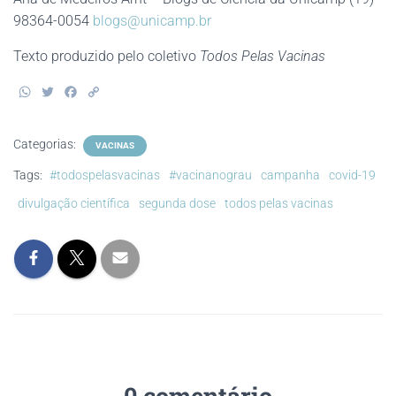
98364-0054
blogs@unicamp.br
Texto produzido pelo coletivo
Todos Pelas Vacinas
W
T
F
C
h
w
a
o
a
i
c
p
t
t
e
y
Categorias:
VACINAS
s
t
b
L
A
e
o
i
Tags:
#todospelasvacinas
#vacinanograu
campanha
covid-19
p
r
o
n
p
k
k
divulgação científica
segunda dose
todos pelas vacinas
0 comentário