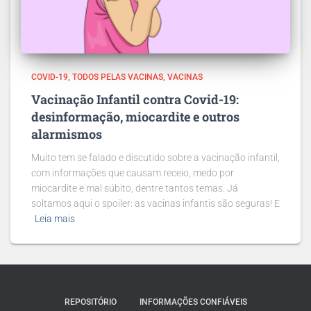
COVID-19
TODOS PELAS VACINAS
VACINAS
Vacinação Infantil contra Covid-19:
desinformação, miocardite e outros
alarmismos
Muito tem se falado e discutido sobre a vacinação infantil,
com informações que causam receio, medo por
miocardite e mal súbito, dentre tantos temas. Já
soltamos aqui o spoiler: as vacinas infantis são seguras! E
Leia mais
REPOSITÓRIO
INFORMAÇÕES CONFIÁVEIS