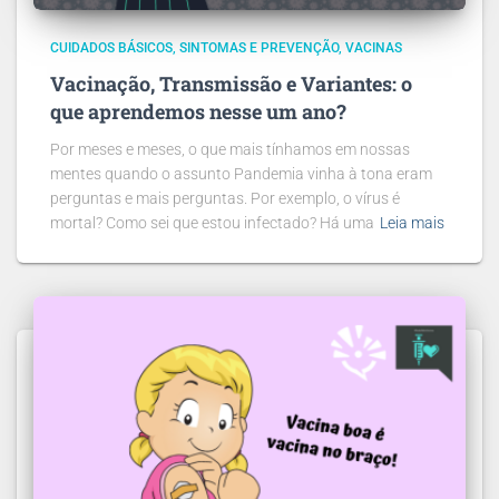
CUIDADOS BÁSICOS
SINTOMAS E PREVENÇÃO
VACINAS
Vacinação, Transmissão e Variantes: o
que aprendemos nesse um ano?
Por meses e meses, o que mais tínhamos em nossas
mentes quando o assunto Pandemia vinha à tona eram
perguntas e mais perguntas. Por exemplo, o vírus é
mortal? Como sei que estou infectado? Há uma
Leia mais