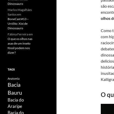
Dinossauro
são esc
Marlos Magalhães
encontr
Santos
em
olhos d
BoneCast #13 –
Urólito: Xixi de
Dinossauro
Como to
Fátima Ferreira
em
com hip
O que os olhos nas
raciocí
asas de um inseto
fóssil podem nos
debaten
dizer?
dinossa
delicio
históri
TAGS
inusita
Anatomia
Kallig
Bacia
Bauru
O qu
Bacia do
Araripe
Bacia do