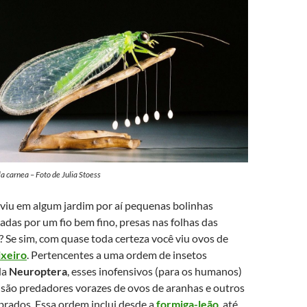
la carnea
– Foto de Julia Stoess
 viu em algum jardim por aí pequenas bolinhas
adas por um fio bem fino, presas nas folhas das
? Se sim, com quase toda certeza você viu ovos de
ixeiro
. Pertencentes a uma ordem de insetos
da
Neuroptera
, esses inofensivos (para os humanos)
 são predadores vorazes de ovos de aranhas e outros
brados. Essa ordem inclui desde a
formiga-leão
, até