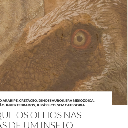
O ARARIPE
,
CRETÁCEO
,
DINOSSAUROS
,
ERA MESOZOICA
,
ÃO
,
INVERTEBRADOS
,
JURÁSSICO
,
SEM CATEGORIA
QUE OS OLHOS NAS
AS DE UM INSETO