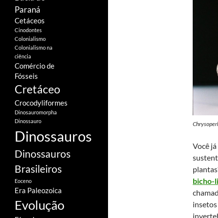
Paraná
Cetáceos
Cinodontes
Colonialismo
Colonialismo na
ciência
Comércio de
Fósseis
Cretáceo
Crocodyliformes
Dinosauromorpha
Dinossauro
Chrysoper
Dinossauros
Você já
Dinossauros
sustent
Brasileiros
plantas
bicho-l
Eoceno
Era Paleozoica
chama
Evolução
insetos
inverte