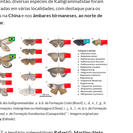
ntão, diversas espécies de Kalligrammatidae foram
adas em várias localidades, com destaque para os
s na
China
e nos
âmbares birmaneses, ao norte de
r.
 dos kalligrammatidae. a. & b. da Formação Crato (Brasil); c., d., e., f., g., h.
rmações Jiulongshan ou Haifanggou (China); i., j., k., l., m. & n. da Formação
ina); o. da Formação Karabastau (Cazaquistão).” – Imagem original por
ly
(Editado).
, o lendário paleontólogo
Rafael G. Martins-Neto
,