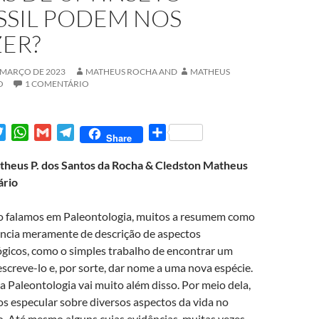
SSIL PODEM NOS
ZER?
 MARÇO DE 2023
MATHEUS ROCHA
AND
MATHEUS
O
1 COMENTÁRIO
T
W
G
T
S
Share
w
h
m
e
h
theus P. dos Santos da Rocha & Cledston Matheus
i
a
a
l
a
ário
t
t
i
e
r
t
s
l
g
e
 falamos em Paleontologia, muitos a resumem como
e
A
r
ncia meramente de descrição de aspectos
r
p
a
gicos, como o simples trabalho de encontrar um
p
m
escreve-lo e, por sorte, dar nome a uma nova espécie.
a Paleontologia vai muito além disso. Por meio dela,
 especular sobre diversos aspectos da vida no
. Até mesmo alguns cujas evidências, muitas vezes,