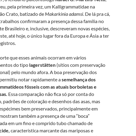
eu, pela primeira vez, um Kalligrammatidae na
o Crato, batizado de
Makarkinia adamsi
. De lá pra cá,
trabalhos confirmaram a presença dessa família no
e Brasileiro e, inclusive, descreveram novas espécies,
ste, até hoje, o único lugar fora da Europa e Ásia a ter
gistros.
orte que esses animais ocorram em vários
entos do tipo
lagerstätten
(sítios com preservação
onal) pelo mundo afora. A boa preservação dos
 permitiu notar rapidamente a
semelhança dos
ammatídeos fósseis com as atuais borboletas e
sas.
Essa comparação não fica só por conta do
, padrões de coloração e desenhos das asas, mas
espécimes bem preservados, principalmente em
 mostram também a presença de uma “boca”
cada em um fino e comprido tubo chamado de
cide,
característica marcante das mariposas e