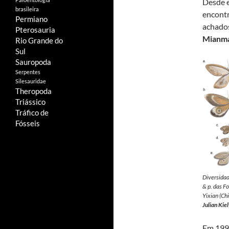
Desde e
brasileira
encontr
Permiano
achado
Pterosauria
Mianma
Rio Grande do
Sul
Sauropoda
Serpentes
Silesauridae
Theropoda
Triássico
Tráfico de
Fósseis
Diversidade
& p. das Fo
Yixian (Ch
Julian Kie
Em 1997