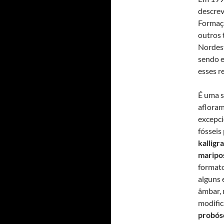
descrev
Formaçã
outros 
Nordest
sendo e
esses re
É uma s
afloram
excepci
fósseis
kalligr
maripo
formato
alguns 
âmbar,
modifi
probós