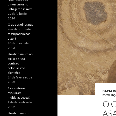
dinossauros na
linhagem das Aves
29 de julho de
2024
O que os olhos nas
asas de um inseto
fóssil podem nos
dizer?
20 de março de
2023
Um dinossauro no
exílio e a luta
contra o
colonialismo
científico
14 de fevereiro de
2023
Sacos aéreos
BACIA D
evoluíram
EVOLUÇ
múltiplas vezes!?
O 
9 de dezembro de
2022
AS
Um dinossauro