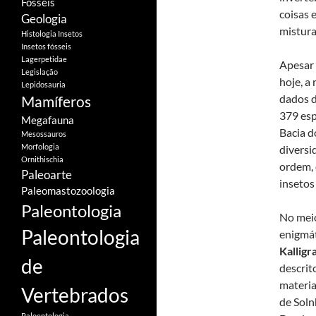
Fósseis
coisas 
Geologia
mistura
Histologia
Insetos
Insetos fósseis
Lagerpetidae
Apesar
Legislação
hoje, a
Lepidosauria
dados d
Mamíferos
379 esp
Megafauna
Bacia d
Mesossauros
Morfologia
diversi
Ornithischia
ordem, 
Paleoarte
insetos
Paleomastozoologia
Paleontologia
No meio
Paleontologia
enigmát
Kallig
de
descrit
materia
Vertebrados
de Sol
Paloentologia