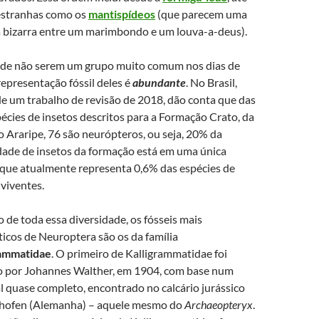
estranhas como os
mantispídeos
(que parecem uma
 bizarra entre um marimbondo e um louva-a-deus).
 de não serem um grupo muito comum nos dias de
 representação fóssil deles é
abundante
. No Brasil,
e um trabalho de revisão de 2018, dão conta que das
écies de insetos descritos para a Formação Crato, da
o Araripe, 76 são neurópteros, ou seja, 20% da
dade de insetos da formação está em uma única
que atualmente representa 0,6% das espécies de
 viventes.
 de toda essa diversidade, os fósseis mais
icos de Neuroptera são os da família
rammatidae
. O primeiro de Kalligrammatidae foi
o por Johannes Walther, em 1904, com base num
l quase completo, encontrado no calcário jurássico
nhofen (Alemanha) – aquele mesmo do
Archaeopteryx
.