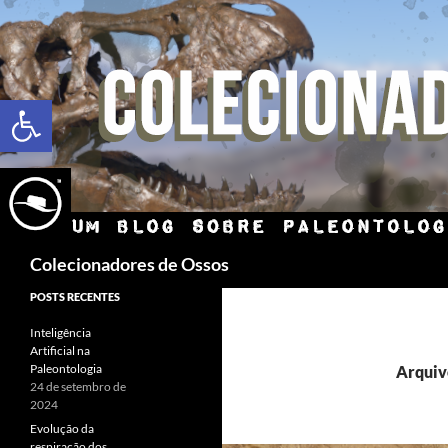
Abrir a barra de ferramentas
Colecionadores de Ossos
POSTS RECENTES
Inteligência
Artificial na
Paleontologia
Arquivo
24 de setembro de
2024
Evolução da
respiração dos