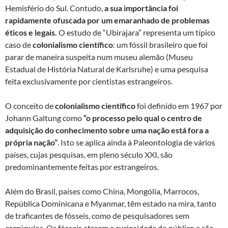
Hemisfério do Sul. Contudo,
a sua importância foi
rapidamente ofuscada por um emaranhado de problemas
éticos e legais.
O estudo de “Ubirajara” representa um típico
caso de
colonialismo científico
: um fóssil brasileiro que foi
parar de maneira suspeita num museu alemão (Museu
Estadual de História Natural de Karlsruhe) e uma pesquisa
feita exclusivamente por cientistas estrangeiros.
O conceito de
colonialismo científico
foi definido em 1967 por
Johann Galtung como
“o processo pelo qual o centro de
adquisição do conhecimento sobre uma nação está fora a
própria nação”
. Isto se aplica ainda à Paleontologia de vários
países, cujas pesquisas, em pleno século XXI, são
predominantemente feitas por estrangeiros.
Além do Brasil, países como China, Mongólia, Marrocos,
República Dominicana e Myanmar, têm estado na mira, tanto
de traficantes de fósseis, como de pesquisadores sem
escrúpulos. Os fósseis atraem a curiosidade do público e são