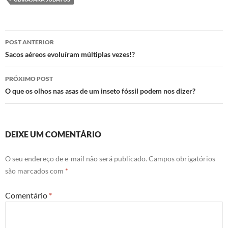
o
r
p
a
k
p
m
POST ANTERIOR
Sacos aéreos evoluíram múltiplas vezes!?
PRÓXIMO POST
O que os olhos nas asas de um inseto fóssil podem nos dizer?
DEIXE UM COMENTÁRIO
O seu endereço de e-mail não será publicado.
Campos obrigatórios
são marcados com
*
Comentário
*