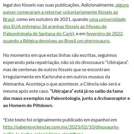
legal dos fósseis nas suas publicações. Adicionalmente,
alguns
países começaram a retornar voluntariamente fósseis ao
Brasil,
como em outubro de 2021, quando
uma universidade
dos EUA entregou 36 aranhas fósseis ao Museu de
Paleontologia de Santana do Cariri,
e em
fevereiro de 2022,
quando a Bélgica devolveu ao Brasil um pterossauro.
No momento em que estas linhas são escritas, seguimos
esperando pela repatriação, não só do dinossauro “Ubirajara”,
mas de centenas de outros fósseis que se encontram
irregularmente em Karlsruhe e em outros museus da
Alemanha. Aconteça o que acontecer, a Ciência não será a
mesma após este caso.
“Ubirajara” está já no salão da fama
dos maus exemplos na Paleontologia, junto a
Archaeoraptor
e
ao Homem de Piltdown.
*Este texto foi originalmente publicado em espanhol em
http://saberesyciencias.com.mx/2023/02/10/dinosaurio-
exilio-la-lucha-colonialismo-cientifico/