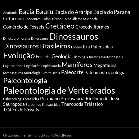
Bacia Bauru
Bacia do Araripe
Bacia do Paraná
Anatomia
Cetáceos
Cinodontes
Colonialismo
Colonialismo na ciência
Cretáceo
Comércio de Fósseis
Crocodyliformes
Dinossauros
Dinosauromorpha
Dinossauro
Dinossauros Brasileiros
Era Paleozoica
Eoceno
Evolução
Geologia
Fósseis
Histologia
Insetos
Insetos fósseis
Mamíferos
Megafauna
Lagerpetidae
Legislação
Lepidosauria
Paleoarte
Paleomastozoologia
Mesossauros
Morfologia
Ornithischia
Paleontologia
Paleontologia de Vertebrados
Permiano
Pterosauria
Rio Grande do Sul
Paloentologia brasileira
Sauropoda
Theropoda
Triássico
Serpentes
Silesauridae
Tráfico de Fósseis
Orgulhosamente mantido com WordPress