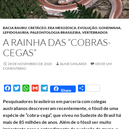
BACIA BAURU
,
CRETÁCEO
,
ERA MESOZOICA
,
EVOLUÇÃO
,
GONDWANA
,
LEPIDOSAURIA
,
PALEONTOLOGIA BRASILEIRA
,
VERTEBRADOS
A RAINHA DAS “COBRAS-
CEGAS”
28 DE NOVEMBRO DE 2020
ALINE GHILARDI
DEIXE UM
COMENTÁRIO
F
T
W
G
T
S
Share
a
w
h
m
e
h
Pesquisadores brasileiros em parceria com colegas
c
i
a
a
l
a
australianos descreveram recentemente, o fóssil de uma
e
t
t
i
e
r
espécie de “cobra-cega”, que viveu no Sudeste do Brasil há
b
t
s
l
g
e
mais de 85 milhões de anos. Além de o fóssil ser muito
o
e
A
r
importante para o entendimento da evolução do grupo, a