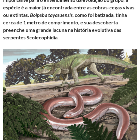
o
r
p
a
espécie é a maior já encontrada entre as cobras-cegas vivas
k
p
m
ou extintas.
Boipeba tayasuensis
, como foi batizada, tinha
cerca de 1 metro de comprimento, e sua descoberta
preenche uma grande lacuna na história evolutiva das
serpentes Scolecophidia.