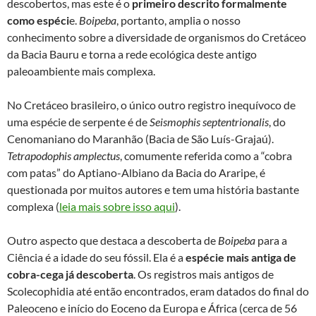
descobertos, mas este é o
primeiro descrito formalmente
como espéci
e.
Boipeba
, portanto, amplia o nosso
conhecimento sobre a diversidade de organismos do Cretáceo
da Bacia Bauru e torna a rede ecológica deste antigo
paleoambiente mais complexa.
No Cretáceo brasileiro, o único outro registro inequívoco de
uma espécie de serpente é de
Seismophis septentrionalis
, do
Cenomaniano do Maranhão (Bacia de São Luís-Grajaú).
Tetrapodophis amplectus
, comumente referida como a “cobra
com patas” do Aptiano-Albiano da Bacia do Araripe, é
questionada por muitos autores e tem uma história bastante
complexa (
leia mais sobre isso aqui
).
Outro aspecto que destaca a descoberta de
Boipeba
para a
Ciência é a idade do seu fóssil. Ela é a
espécie mais antiga de
cobra-cega já descoberta
. Os registros mais antigos de
Scolecophidia até então encontrados, eram datados do final do
Paleoceno e início do Eoceno da Europa e África (cerca de 56