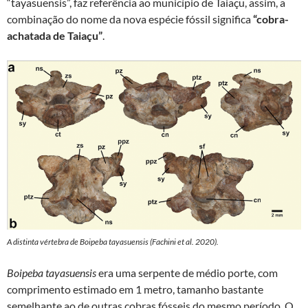
“tayasuensis”, faz referência ao município de Taiaçu, assim, a
combinação do nome da nova espécie fóssil significa
“cobra-
achatada de Taiaçu”
.
A distinta vértebra de Boipeba tayasuensis (Fachini et al. 2020).
Boipeba tayasuensis
era uma serpente de médio porte, com
comprimento estimado em 1 metro, tamanho bastante
semelhante ao de outras cobras fósseis do mesmo período. O