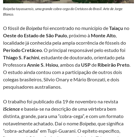
Boipeba tayasuensis, uma grande cobra-cega do Cretáceo do Brasil. Arte de Jorge
Blanco.
O fóssil de
Boipeba
foi encontrado no município de
Taiaçu
no
Oeste do Estado de São Paulo
, próximo à
Monte Alto
,
localidade já conhecida pela ampla ocorrência de fósseis do
Período
Cretáceo
. O principal responsável pelo estudo foi
Thiago S. Fachini
, estudante de doutorado, orientado pela
Professora
Annie S. Hsiou
, ambos da
USP
de
Ribeirão Preto
.
O estudo ainda contou com a participação de outros dois
colegas brasileiros, Silvio Onary e Mário Bronzati, e dois
pesquisadores australianos.
O trabalho foi publicado dia 19 de novembro na revista
iScience
e baseia-se na descrição de uma vértebra bem
distinta, grande, para uma “cobra-cega”, e com um formato
notavelmente achatado. Daí o nome
Boipeba
, que significa
“cobra-achatada” em Tupi-Guarani. O epíteto específico,