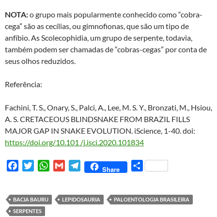
NOTA:
o grupo mais popularmente conhecido como “cobra-
cega” são as cecílias, ou gimnofionas, que são um tipo de
anfíbio. As Scolecophidia, um grupo de serpente, todavia,
também podem ser chamadas de “cobras-cegas” por conta de
seus olhos reduzidos.
Referência:
Fachini, T. S., Onary, S., Palci, A., Lee, M. S. Y., Bronzati, M., Hsiou,
A. S. CRETACEOUS BLINDSNAKE FROM BRAZIL FILLS
MAJOR GAP IN SNAKE EVOLUTION. iScience, 1-40. doi:
https://doi.org/10.101 /j.isci.2020.101834
F
T
W
G
T
S
Share
a
w
h
m
e
h
c
i
a
a
l
a
e
t
t
i
e
r
BACIA BAURU
LEPIDOSAURIA
PALOENTOLOGIA BRASILEIRA
b
t
s
l
g
e
SERPENTES