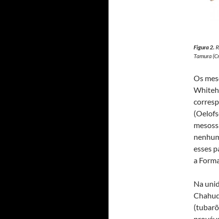
Figura 2.
R
Tamura (C
Os meso
Whitehi
corresp
(Oelofs
mesoss
nenhum
esses p
a Forma
Na unid
Chahud 
(tubarõ
prováve