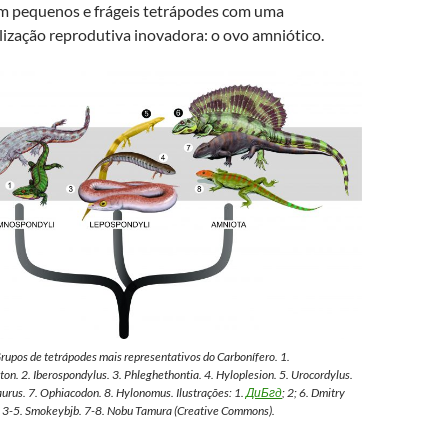
m pequenos e frágeis tetrápodes com uma
lização reprodutiva inovadora: o ovo amniótico.
rupos de tetrápodes mais representativos do Carbonífero. 1.
ton
. 2.
Iberospondylus
. 3.
Phleghethontia
. 4.
Hyloplesion
. 5.
Urocordylus
.
aurus
. 7.
Ophiacodon
. 8.
Hylonomus
. Ilustrações: 1.
ДиБгд
; 2; 6. Dmitry
 3-5. Smokeybjb. 7-8. Nobu Tamura (Creative Commons).