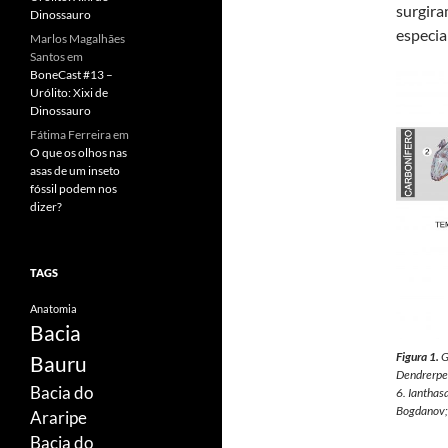
surgira
Dinossauro
especia
Marlos Magalhães
Santos
em
BoneCast #13 –
Urólito: Xixi de
Dinossauro
Fátima Ferreira
em
O que os olhos nas
asas de um inseto
fóssil podem nos
dizer?
TAGS
Anatomia
Bacia
Figura 1.
G
Bauru
Dendrerpe
Bacia do
6.
Ianthas
Bogdanov;
Araripe
Bacia do