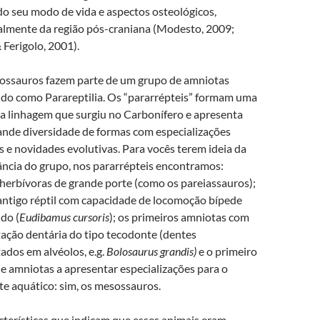
do seu modo de vida e aspectos osteológicos,
almente da região pós-craniana (Modesto, 2009;
 Ferigolo, 2001).
ossauros fazem parte de um grupo de amniotas
do como Parareptilia. Os “pararrépteis” formam uma
 linhagem que surgiu no Carbonífero e apresenta
nde diversidade de formas com especializações
s e novidades evolutivas. Para vocês terem ideia da
ncia do grupo, nos pararrépteis encontramos:
herbívoras de grande porte (como os pareiassauros);
antigo réptil com capacidade de locomoção bípede
do (
Eudibamus cursoris
); os primeiros amniotas com
ação dentária do tipo tecodonte (dentes
ados em alvéolos, e.g.
Bolosaurus grandis)
e o primeiro
e amniotas a apresentar especializações para o
e aquático: sim, os mesossauros.
cterísticas que indicam que esses animais eram