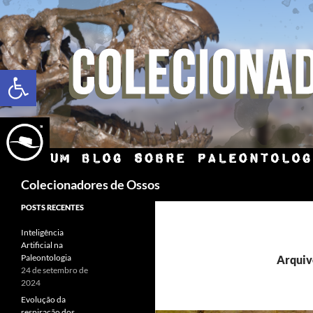
Abrir a barra de ferramentas
Colecionadores de Ossos
POSTS RECENTES
Inteligência
Artificial na
Paleontologia
Arquivo
24 de setembro de
2024
Evolução da
respiração dos