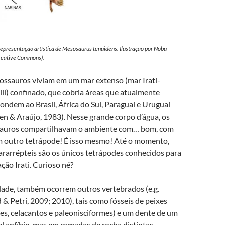
epresentação artística de
Mesosaurus tenuidens
. Ilustração por Nobu
reative Commons).
ssauros viviam em um mar extenso (mar Irati-
ll) confinado, que cobria áreas que atualmente
ondem ao Brasil, África do Sul, Paraguai e Uruguai
en & Araújo, 1983). Nesse grande corpo d’água, os
auros compartilhavam o ambiente com… bom, com
 outro tetrápode! É isso mesmo! Até o momento,
ararrépteis são os únicos tetrápodes conhecidos para
ção Irati. Curioso né?
ade, também ocorrem outros vertebrados (e.g.
& Petri, 2009; 2010), tais como fósseis de peixes
es, celacantos e paleonisciformes) e um dente de um
l anfíbio, mas em camadas de rocha distintas,