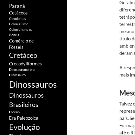
Geralm
Paraná
diferen
Cetáceos
tetrápo
Cinodontes
terrest
Colonialismo
Colonialismo na
mesmo 
ciência
título 
Comércio de
ambient
Fósseis
deram a
Cretáceo
Crocodyliformes
A respo
Dinosauromorpha
mais im
Dinossauro
Dinossauros
Meso
Dinossauros
Brasileiros
Talvez 
represe
Eoceno
país. S
Era Paleozoica
Evolução
Formaçã
até o R