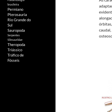
brasileira
adaptad
Permiano
evident
Pterosauria
alongad
Rio Grande do
órbitas
Sul
caudal,
Sauropoda
Serpentes
osteosc
Silesauridae
Theropoda
Triássico
Tráfico de
Fósseis