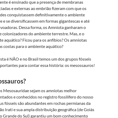
ente é ensinado que a presença de membranas
ciadas e externas ao embrião fizeram com que os
des conquistassem definitivamente o ambiente
re e se diversificassem em formas gigantescas e até
voadoras. Dessa forma, os Amniota ganharam o
de colonizadores do ambiente terrestre. Mas, e o
e aquático? Ficou para os anfíbios? Os amniotas
s costas para o ambiente aquático?
sta é NÃO e no Brasil temos um dos grupos fósseis
portantes para contar essa história: os mesossauros!
ssauros?
os Mesosauridae sejam os amniotas melhor
ntados e conhecidos no registro fossilífero do nosso
eus fósseis são abundantes em rochas permianas da
o Irati e sua ampla distribuição geográfica (de Goiás
io Grande do Sul) garantiu um bom conhecimento