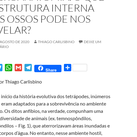
ESTRUTURA INTERNA
S OSSOS PODE NOS
VELAR?
 AGOSTO DE 2020
THIAGO CARLISBINO
DEIXE UM
ÁRIO
T
W
G
T
S
Share
w
h
m
e
h
or Thiago Carlisbino
i
a
a
l
a
t
t
i
e
r
início da história evolutiva dos tetrápodes, inúmeros
t
s
l
g
e
 eram adaptados para a sobrevivência no ambiente
e
A
r
o. Os ditos anfíbios, na verdade, compunham uma
r
p
a
diversidade de animais (ex. temnospôndilos,
p
m
ndilos – Fig. 1), que aterrorizavam áreas inundadas e
corpos d’água. No entanto, nesse ambiente hostil,