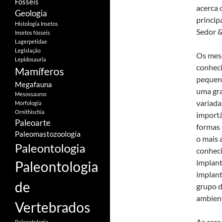
Fósseis
acerca 
Geologia
princip
Histologia
Insetos
Sedor &
Insetos fósseis
Lagerpetidae
Legislação
Os mes
Lepidosauria
conheci
Mamíferos
pequena
Megafauna
uma gra
Mesossauros
variada
Morfologia
Ornithischia
importâ
Paleoarte
formas 
Paleomastozoologia
o mais 
Paleontologia
conheci
implant
Paleontologia
implant
de
grupo d
ambient
Vertebrados
As cara
Paloentologia