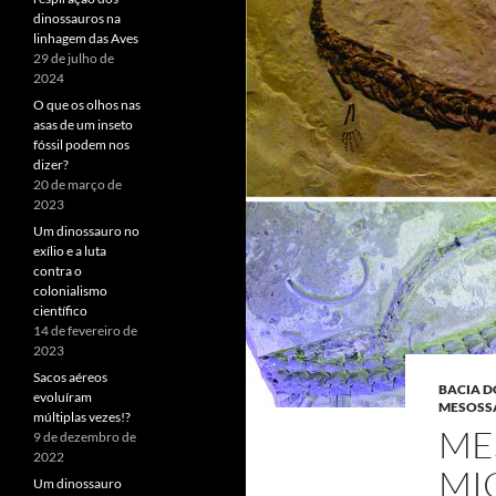
dinossauros na
linhagem das Aves
29 de julho de
2024
O que os olhos nas
asas de um inseto
fóssil podem nos
dizer?
20 de março de
2023
Um dinossauro no
exílio e a luta
contra o
colonialismo
científico
14 de fevereiro de
2023
Sacos aéreos
BACIA 
evoluíram
MESOSS
múltiplas vezes!?
ME
9 de dezembro de
2022
MI
Um dinossauro