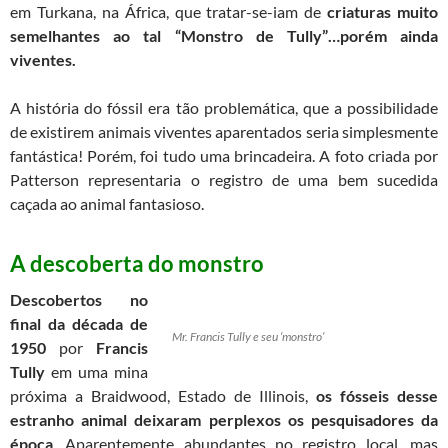
em Turkana, na África, que tratar-se-iam de
criaturas muito
semelhantes ao tal “Monstro de Tully”…porém ainda
viventes.
A história do fóssil era tão problemática, que a possibilidade
de existirem animais viventes aparentados seria simplesmente
fantástica! Porém, foi tudo uma brincadeira. A foto criada por
Patterson representaria o registro de uma bem sucedida
caçada ao animal fantasioso.
A descoberta do monstro
Descobertos no
final da década de
Mr. Francis Tully e seu ‘monstro’
1950
por
Francis
Tully
em uma mina
próxima a Braidwood, Estado de Illinois,
os fósseis desse
estranho animal deixaram perplexos os pesquisadores da
época
. Aparentemente abundantes no registro local, mas