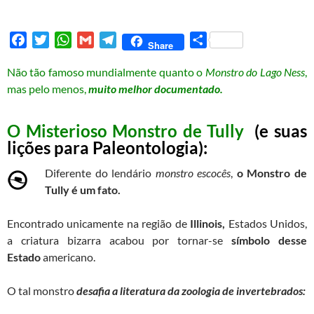
F
T
W
G
T
S
Share
a
w
h
m
e
h
Não tão famoso mundialmente quanto o
Monstro do Lago Ness
,
c
i
a
a
l
a
mas pelo menos,
muito melhor documentado.
e
t
t
i
e
r
b
t
s
l
g
e
o
e
A
r
O Misterioso Monstro de Tully
(e suas
o
r
p
a
lições para Paleontologia):
k
p
m
Diferente do lendário
monstro escocês
,
o Monstro de
Tully é um fato.
Encontrado unicamente na região de
Illinois,
Estados Unidos,
a criatura bizarra acabou por tornar-se
símbolo desse
Estado
americano.
O tal monstro
desafia a literatura da zoologia de invertebrados: