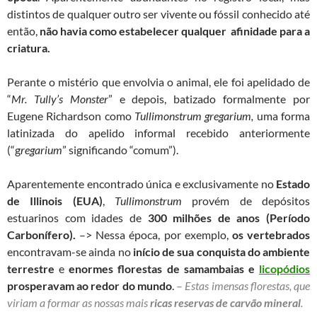
distintos de qualquer outro ser vivente ou fóssil conhecido até
então,
não havia como estabelecer qualquer afinidade para a
criatura.
Perante o mistério que envolvia o animal, ele foi apelidado de
“
Mr. Tully’s Monster
” e depois, batizado formalmente por
Eugene Richardson como
Tullimonstrum gregarium,
uma forma
latinizada do apelido informal recebido anteriormente
(“g
regarium
” significando “comum”).
Aparentemente encontrado única e exclusivamente no
Estado
de Illinois (EUA)
,
Tullimonstrum
provém de depósitos
estuarinos com idades de
300 milhões de anos (Período
Carbonífero).
–> Nessa época, por exemplo,
os vertebrados
encontravam-se ainda no
início de sua conquista do ambiente
terrestre
e
enormes florestas de samambaias e
licopódios
prosperavam ao redor do mundo
.
–
Estas imensas florestas, que
viriam a formar as nossas mais
ricas reservas de carvão mineral
.