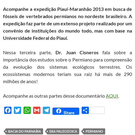
c
i
a
a
l
a
Acompanhe a expedição Piauí-Maranhão 2013 em busca de
e
t
t
i
e
r
fósseis de vertebrados permianos no nordeste brasileiro. A
b
t
s
l
g
e
expedição faz parte de um extenso projeto realizado por um
o
e
A
r
convênio de instituições do mundo todo, mas com base na
o
r
p
a
Universidade Federal do Piauí.
k
p
m
Nessa terceira parte,
Dr. Juan Cisneros
fala sobre a
importância dos estudos sobre o Permiano para compreensão
da evolução dos sistemas ecológicos terrestres. Os
ecossistemas modernos teriam sua raiz há mais de 290
milhões de anos!
Acompanhe as outras partes desse documentário
AQUI
.
F
T
W
G
T
S
Share
a
w
h
m
e
h
c
i
a
a
l
a
e
t
t
i
e
r
BACIA DO PARNAÍBA
ERA PALEOZOICA
PERMIANO