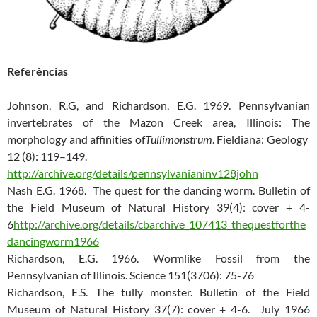
Referências
Johnson, R.G, and Richardson, E.G. 1969. Pennsylvanian
invertebrates of the Mazon Creek area, Illinois: The
morphology and affinities of
Tullimonstrum
. Fieldiana: Geology
12 (8): 119–149.
http://archive.org/details/pennsylvanianinv128john
Nash E.G. 1968. The quest for the dancing worm. Bulletin of
the Field Museum of Natural History 39(4): cover + 4-
6
http://archive.org/details/cbarchive_107413_thequestforthe
dancingworm1966
Richardson, E.G. 1966. Wormlike Fossil from the
Pennsylvanian of Illinois. Science 151(3706): 75-76
Richardson, E.S. The tully monster. Bulletin of the Field
Museum of Natural History 37(7): cover + 4-6. July 1966