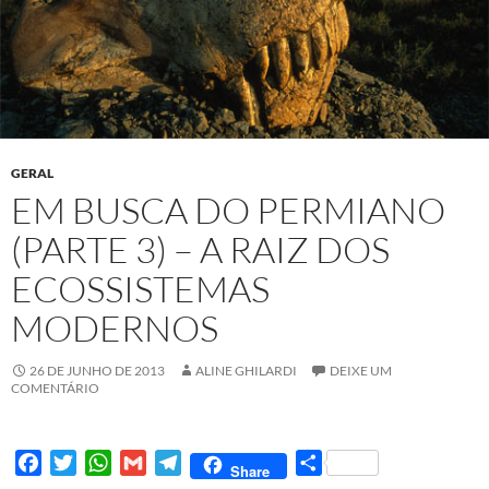
GERAL
EM BUSCA DO PERMIANO
(PARTE 3) – A RAIZ DOS
ECOSSISTEMAS
MODERNOS
26 DE JUNHO DE 2013
ALINE GHILARDI
DEIXE UM
COMENTÁRIO
F
T
W
G
T
S
Share
a
w
h
m
e
h