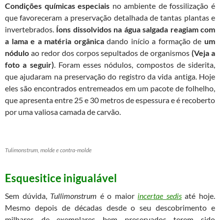
Condições químicas especiais
no ambiente de fossilização é
que favoreceram a preservação detalhada de tantas plantas e
invertebrados.
Íons dissolvidos na água salgada
reagiam com
a lama e a matéria orgânica
dando início a formação de
um
nódulo
ao redor dos corpos sepultados de organismos
(Veja a
foto a seguir)
. Foram esses nódulos, compostos de siderita,
que ajudaram na preservação do registro da vida antiga. Hoje
eles são encontrados entremeados em um pacote de folhelho,
que apresenta entre 25 e 30 metros de espessura e é recoberto
por uma valiosa camada de carvão.
Tulimonstrum, molde e contra-molde
Esquesitice inigualável
Sem dúvida,
Tullimonstrum
é o maior
incertae sedis
até hoje.
Mesmo depois de décadas desde o seu descobrimento e
milhares de exemplares bem preservados terem sido