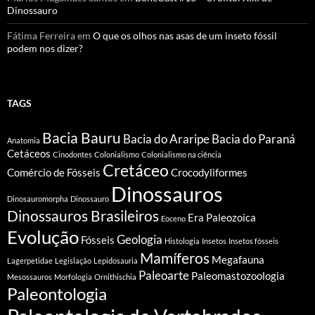
Dinossauro
Fátima Ferreira
em
O que os olhos nas asas de um inseto fóssil
podem nos dizer?
TAGS
Bacia Bauru
Bacia do Araripe
Bacia do Paraná
Anatomia
Cetáceos
Cinodontes
Colonialismo
Colonialismo na ciência
Cretáceo
Comércio de Fósseis
Crocodyliformes
Dinossauros
Dinosauromorpha
Dinossauro
Dinossauros Brasileiros
Era Paleozoica
Eoceno
Evolução
Geologia
Fósseis
Histologia
Insetos
Insetos fósseis
Mamíferos
Megafauna
Lagerpetidae
Legislação
Lepidosauria
Paleoarte
Paleomastozoologia
Mesossauros
Morfologia
Ornithischia
Paleontologia