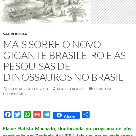
SAUROPODA
MAIS SOBRE O NOVO
GIGANTE BRASILEIRO E AS
PESQUISAS DE
DINOSSAUROS NO BRASIL
27 DE AGOSTO DE 2013
ALINE GHILARDI
DEIXE UM
COMENTÁRIO
F
T
W
G
T
S
Share
a
w
h
m
e
h
Elaine Batista Machado, doutoranda no programa de pós-
c
i
a
a
l
a
graduação em Zoologia da UFRJ, fala um pouco mais sobre