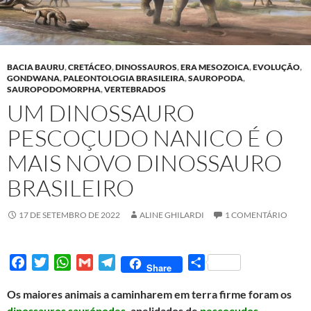
BACIA BAURU
,
CRETÁCEO
,
DINOSSAUROS
,
ERA MESOZOICA
,
EVOLUÇÃO
,
GONDWANA
,
PALEONTOLOGIA BRASILEIRA
,
SAUROPODA
,
SAUROPODOMORPHA
,
VERTEBRADOS
UM DINOSSAURO
PESCOÇUDO NANICO É O
MAIS NOVO DINOSSAURO
BRASILEIRO
17 DE SETEMBRO DE 2022
ALINE GHILARDI
1 COMENTÁRIO
F
T
W
G
T
S
Share
a
w
h
m
e
h
Os maiores animais a caminharem em terra firme foram os
c
i
a
a
l
a
dinossauros saurópodes
, apelidados de
pescoçudos
.