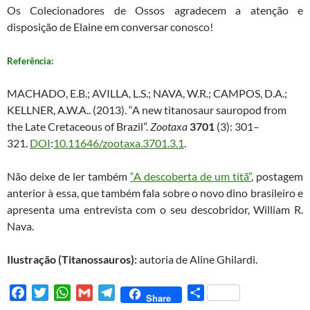
Os Colecionadores de Ossos agradecem a atenção e
disposição de Elaine em conversar conosco!
Referência:
MACHADO, E.B.; AVILLA, L.S.; NAVA, W.R.; CAMPOS, D.A.;
KELLNER, A.W.A.. (2013). “A new titanosaur sauropod from
the Late Cretaceous of Brazil”.
Zootaxa
3701
(3): 301–
321.
DOI
:
10.11646/zootaxa.3701.3.1
.
Não deixe de ler também
“A descoberta de um titã”
, postagem
anterior à essa, que também fala sobre o novo dino brasileiro e
apresenta uma entrevista com o seu descobridor, William R.
Nava.
Ilustração (Titanossauros):
autoria de Aline Ghilardi.
F
T
W
G
T
S
Share
a
w
h
m
e
h