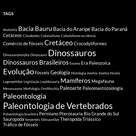
TAGS
Bacia Bauru
Bacia do Araripe
Bacia do Paraná
Anatomia
Cetáceos
Cinodontes
Colonialismo
Colonialismo na ciência
Cretáceo
Comércio de Fósseis
Crocodyliformes
Dinossauros
Dinosauromorpha
Dinossauro
Dinossauros Brasileiros
Era Paleozoica
Eoceno
Evolução
Geologia
Fósseis
Histologia
Insetos
Insetos fósseis
Mamíferos
Megafauna
Lagerpetidae
Legislação
Lepidosauria
Paleoarte
Paleomastozoologia
Mesossauros
Morfologia
Ornithischia
Paleontologia
Paleontologia de Vertebrados
Permiano
Pterosauria
Rio Grande do Sul
Paloentologia brasileira
Sauropoda
Theropoda
Triássico
Serpentes
Silesauridae
Tráfico de Fósseis