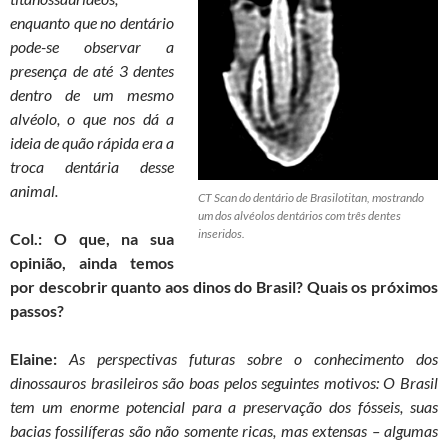
enquanto que no dentário
pode-se observar a
presença de até 3 dentes
dentro de um mesmo
alvéolo, o que nos dá a
ideia de quão rápida era a
troca dentária desse
animal.
CT Scan do dentário de Brasilotitan, mostrando
um dos alvéolos dentários com três dentes
inseridos.
Col.: O que, na sua
opinião, ainda temos
por descobrir quanto aos dinos do Brasil? Quais os próximos
passos?
Elaine:
As perspectivas futuras sobre o conhecimento dos
dinossauros brasileiros são boas pelos seguintes motivos: O Brasil
tem um enorme potencial para a preservação dos fósseis, suas
bacias fossilíferas são não somente ricas, mas extensas – algumas