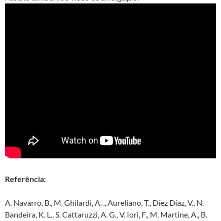
Referência:
A. Navarro, B., M. Ghilardi, A. ., Aureliano, T., Díez Díaz, V., N.
Bandeira, K. L., S. Cattaruzzi, A. G., V. Iori, F., M. Martine, A., B.