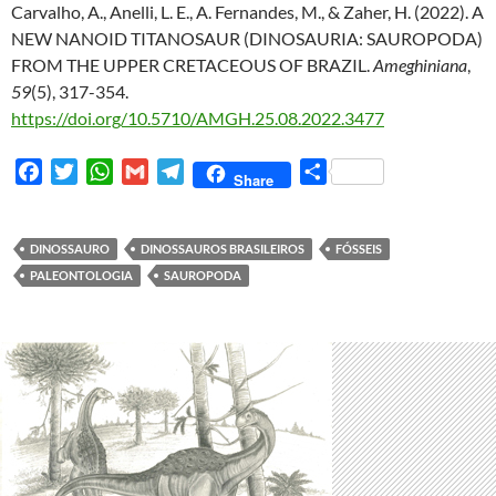
Carvalho, A., Anelli, L. E., A. Fernandes, M., & Zaher, H. (2022). A
NEW NANOID TITANOSAUR (DINOSAURIA: SAUROPODA)
FROM THE UPPER CRETACEOUS OF BRAZIL.
Ameghiniana
,
59
(5), 317-354.
https://doi.org/10.5710/AMGH.25.08.2022.3477
F
T
W
G
T
S
Share
a
w
h
m
e
h
c
i
a
a
l
a
e
t
t
i
e
r
DINOSSAURO
DINOSSAUROS BRASILEIROS
FÓSSEIS
b
t
s
l
g
e
PALEONTOLOGIA
SAUROPODA
o
e
A
r
o
r
p
a
k
p
m