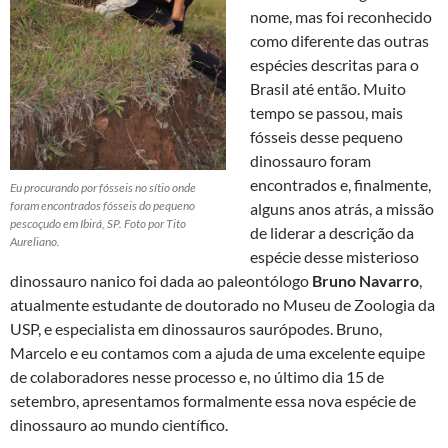
nome, mas foi reconhecido
como diferente das outras
espécies descritas para o
Brasil até então. Muito
tempo se passou, mais
fósseis desse pequeno
dinossauro foram
encontrados e, finalmente,
Eu procurando por fósseis no sítio onde
foram encontrados fósseis do pequeno
alguns anos atrás, a missão
pescoçudo em Ibirá, SP. Foto por Tito
de liderar a descrição da
Aureliano.
espécie desse misterioso
dinossauro nanico foi dada ao paleontólogo
Bruno Navarro
,
atualmente estudante de doutorado no Museu de Zoologia da
USP, e especialista em dinossauros saurópodes. Bruno,
Marcelo e eu contamos com a ajuda de uma excelente equipe
de colaboradores nesse processo e, no último dia 15 de
setembro, apresentamos formalmente essa nova espécie de
dinossauro ao mundo científico.