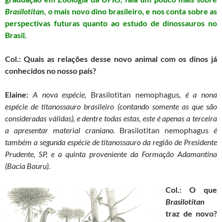
e
t
t
i
e
r
Brasilotitan
, o mais novo dino brasileiro, e nos conta sobre as
b
t
s
l
g
e
perspectivas futuras quanto ao estudo de dinossauros no
o
e
A
r
Brasil.
o
r
p
a
k
p
m
Col.: Quais as relações desse novo animal com os dinos já
conhecidos no nosso país?
Elaine:
A nova espécie,
Brasilotitan nemophagus
, é a nona
espécie de titanossauro brasileiro (contando somente as que são
consideradas válidas), e dentre todas estas, este é apenas a terceira
a apresentar material craniano.
Brasilotitan nemophagus
é
também a segunda espécie de titanossauro da região de Presidente
Prudente, SP, e a quinta proveniente da Formação Adamantina
(Bacia Bauru).
Col.: O que
Brasilotitan
traz de novo?