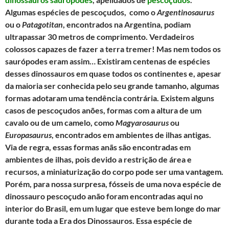
e
t
t
i
e
r
Algumas espécies de pescoçudos, como o
Argentinosaurus
b
t
s
l
g
e
ou o
Patagotitan
, encontrados na Argentina, podiam
o
e
A
r
ultrapassar 30 metros de comprimento. Verdadeiros
o
r
p
a
colossos capazes de fazer a terra tremer! Mas nem todos os
k
p
m
saurópodes eram assim… Existiram centenas de espécies
desses dinossauros em quase todos os continentes e, apesar
da maioria ser conhecida pelo seu grande tamanho, algumas
formas adotaram uma tendência contrária. Existem alguns
casos de pescoçudos anões, formas com a altura de um
cavalo ou de um camelo, como
Magyarosaurus
ou
Europasaurus
, encontrados em ambientes de ilhas antigas.
Via de regra, essas formas anãs são encontradas em
ambientes de ilhas, pois devido a restrição de área e
recursos, a miniaturização do corpo pode ser uma vantagem.
Porém, para nossa surpresa, fósseis de uma nova espécie de
dinossauro pescoçudo anão foram encontradas aqui no
interior do Brasil, em um lugar que esteve bem longe do mar
durante toda a Era dos Dinossauros. Essa espécie de