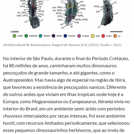
Vértebra dorsal de Ibirania parva. Imagem de Navarro et al. (2022). Escala = 10cm.
No interior de São Paulo, durante o final do Período Cretáceo,
há 80 milhões de anos, caminharam muitos dinossauros
pescoçudos de grande tamanho, e até gigantes, como o
Austroposeidon
. Mas havia algo de especial na região de Ibirá,
que favoreceu a existência de pescoçudos nanicos. Diferente
de outros anões que viviam em ilhas tropicais onde hoje é a
Europa, como
Magyarosaurus
ou
Europasaurus
,
Ibirania
vivia no
interior do Brasil, em um ambiente semi-árido com períodos
chuvosos intercalados por secas intensas. Foi esse ambiente
hostil, com recursos limitados periodicamente, que selecionou
esses pequenos dinossaurinhos herbívoros, que ao invés de