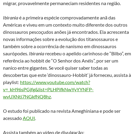
migrar, provavelmente permaneciam residentes na região.
Ibirania
é a primeira espécie comprovadamente anã das
Américas e viveu em um contexto muito diferente dos outros
dinossauros pescoçudos anões já encontrados. Ela acrescenta
novas informações sobre a evolução dos titanossauros e
também sobre a ocorrência de nanismo em dinossauros
saurópodes.
Ibirania
recebeu o apelido carinhoso de “Bilbo”, em
referência ao hobbit de “O Senhor dos Anéis”, por ser um
nanico entre gigantes. Se você quiser saber todas as
descobertas que este ‘dinossauro-Hobbit’ já forneceu, assista à
playlist:
https://www.youtube.com/watch?
v=_kH96sPGjfg&list=PLHPifkNwYyYYNFP-
wvUXNti7NGkfNQ8hz
.
O estudo foi publicado na revista Ameghiniana e pode ser
acessado
AQUI
.
Assista também ao vídeo de divulgação: