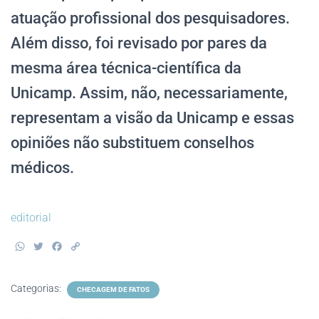
atuação profissional dos pesquisadores.
Além disso, foi revisado por pares da
mesma área técnica-científica da
Unicamp. Assim, não, necessariamente,
representam a visão da Unicamp e essas
opiniões não substituem conselhos
médicos.
editorial
W
T
F
C
h
w
a
o
a
i
c
p
t
t
e
y
Categorias:
CHECAGEM DE FATOS
s
t
b
L
A
e
o
i