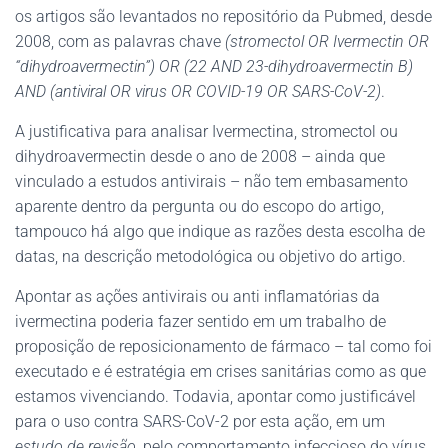
os artigos são levantados no repositório da Pubmed, desde
2008, com as palavras chave
(stromectol OR Ivermectin OR
“dihydroavermectin”) OR (22 AND 23-dihydroavermectin B)
AND (antiviral OR virus OR COVID-19 OR SARS-CoV-2)
.
A justificativa para analisar Ivermectina, stromectol ou
dihydroavermectin desde o ano de 2008 – ainda que
vinculado a estudos antivirais – não tem embasamento
aparente dentro da pergunta ou do escopo do artigo,
tampouco há algo que indique as razões desta escolha de
datas, na descrição metodológica ou objetivo do artigo.
Apontar as ações antivirais ou anti inflamatórias da
ivermectina poderia fazer sentido em um trabalho de
proposição de reposicionamento de fármaco – tal como foi
executado e é estratégia em crises sanitárias como as que
estamos vivenciando. Todavia, apontar como justificável
para o uso contra SARS-CoV-2 por esta ação, em um
estudo de revisão
, pelo comportamento infeccioso do vírus