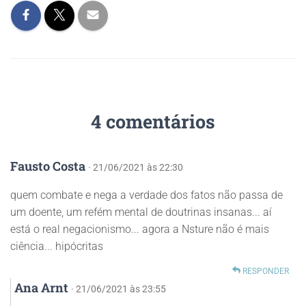
p
r
o
n
p
k
k
4 comentários
Fausto Costa
· 21/06/2021 às 22:30
quem combate e nega a verdade dos fatos não passa de
um doente, um refém mental de doutrinas insanas... aí
está o real negacionismo... agora a Nsture não é mais
ciência... hipócritas
RESPONDER
Ana Arnt
· 21/06/2021 às 23:55