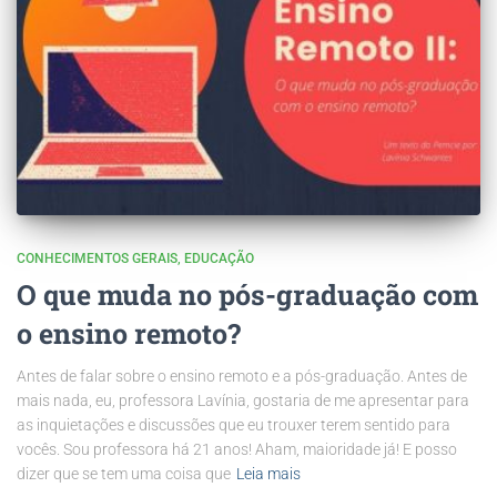
CONHECIMENTOS GERAIS
EDUCAÇÃO
O que muda no pós-graduação com
o ensino remoto?
Antes de falar sobre o ensino remoto e a pós-graduação. Antes de
mais nada, eu, professora Lavínia, gostaria de me apresentar para
as inquietações e discussões que eu trouxer terem sentido para
vocês. Sou professora há 21 anos! Aham, maioridade já! E posso
dizer que se tem uma coisa que
Leia mais