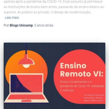
apenas após a pandemia da COVID-19. Esse assunto já permeava
as instituições de ensino bem antes, passando do ensino básico ao
superior, do público ao privado. O desejo de modernização,
Leia mais
Por
Blogs Unicamp
,
5 anos
atrás