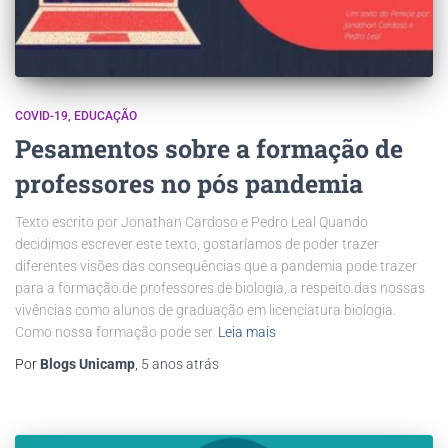
COVID-19
EDUCAÇÃO
Pesamentos sobre a formação de
professores no pós pandemia
Texto escrito por Jonathan Cardoso e Pedro Leal Quando
decidimos escrever este texto, gostaríamos de poder trazer
diferentes visões das consequências que a pandemia pode trazer
para a formação de professores de biologia, a respeito das nossas
vivências como alunos de graduação em licenciatura biologia.
Como nossa formação pode ser
Leia mais
Por
Blogs Unicamp
,
5 anos
atrás