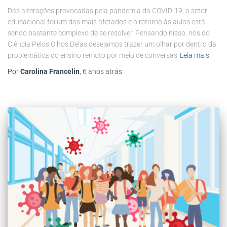
Das alterações provocadas pela pandemia da COVID-19, o setor
educacional foi um dos mais afetados e o retorno às aulas está
sendo bastante complexo de se resolver. Pensando nisso, nós do
Ciência Pelos Olhos Delas desejamos trazer um olhar por dentro da
problemática do ensino remoto por meio de conversas
Leia mais
Por
Carolina Francelin
,
6 anos
atrás