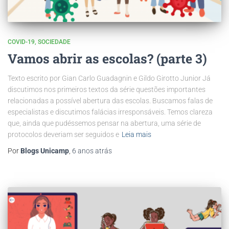
COVID-19
SOCIEDADE
Vamos abrir as escolas? (parte 3)
Texto escrito por Gian Carlo Guadagnin e Gildo Girotto Junior Já
discutimos nos primeiros textos da série questões importantes
relacionadas a possível abertura das escolas. Buscamos falas de
especialistas e discutimos falácias irresponsáveis. Temos clareza
que, ainda que pudéssemos pensar na abertura, uma série de
protocolos deveriam ser seguidos e
Leia mais
Por
Blogs Unicamp
,
6 anos
atrás