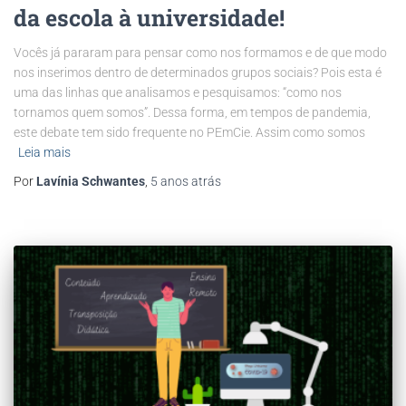
da escola à universidade!
Vocês já pararam para pensar como nos formamos e de que modo
nos inserimos dentro de determinados grupos sociais? Pois esta é
uma das linhas que analisamos e pesquisamos: “como nos
tornamos quem somos”. Dessa forma, em tempos de pandemia,
este debate tem sido frequente no PEmCie. Assim como somos
Leia mais
Por
Lavínia Schwantes
,
5 anos
atrás