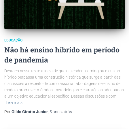
EDUCAÇÃO
Não há ensino híbrido em período
de pandemia
Destaco nesse texto a ideia de que o blended learning ou o ensino
híbrido perpassa uma construção histórica que surge a partir das
discussões a respeito de como associar abordagens de ensino de
modo a promover métodos, metodologias e estratégias adequadas
a um objetivo educacional específico. Dessas discussões e com
Leia mais
Por
Gildo Girotto Junior
,
5 anos
atrás