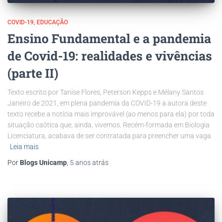
COVID-19
EDUCAÇÃO
Ensino Fundamental e a pandemia
de Covid-19: realidades e vivências
(parte II)
Texto escrito por Tanise Flores, Peterson Kepps e Mélany Santos
Janeiro de 2021, em plena pandemia da COVID-19 a autora deste
texto recebe a notícia mais improvável (ao menos para ela) por toda
situação caótica que, ainda, vivemos. Recém-formada em Biologia
Licenciatura, acabava de ser contratada para preencher uma vaga
Leia mais
Por
Blogs Unicamp
,
5 anos
atrás