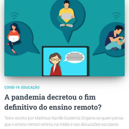
COVID-19
EDUCAÇÃO
A pandemia decretou o fim
definitivo do ensino remoto?
Texto escrito por Matheus Naville Gutierrez Engana-se quem pensa
que o ensino remoto entrou na mídia e nas discussões escolares