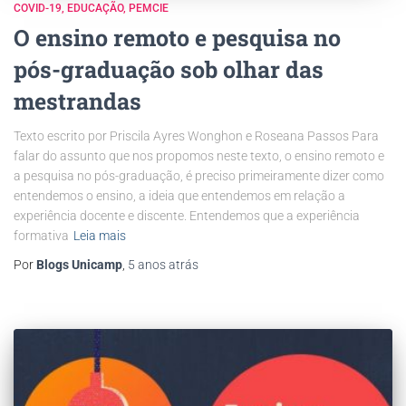
COVID-19
EDUCAÇÃO
PEMCIE
O ensino remoto e pesquisa no
pós-graduação sob olhar das
mestrandas
Texto escrito por Priscila Ayres Wonghon e Roseana Passos Para
falar do assunto que nos propomos neste texto, o ensino remoto e
a pesquisa no pós-graduação, é preciso primeiramente dizer como
entendemos o ensino, a ideia que entendemos em relação a
experiência docente e discente. Entendemos que a experiência
formativa
Leia mais
Por
Blogs Unicamp
,
5 anos
atrás