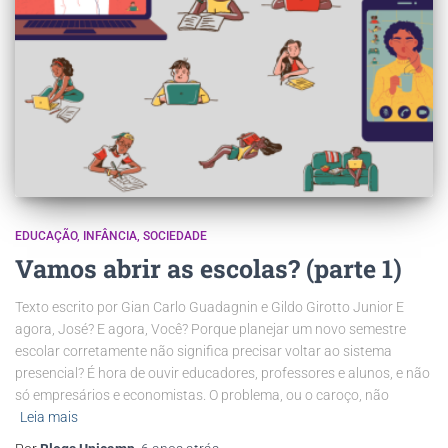
EDUCAÇÃO
INFÂNCIA
SOCIEDADE
Vamos abrir as escolas? (parte 1)
Texto escrito por Gian Carlo Guadagnin e Gildo Girotto Junior E
agora, José? E agora, Você? Porque planejar um novo semestre
escolar corretamente não significa precisar voltar ao sistema
presencial? É hora de ouvir educadores, professores e alunos, e não
só empresários e economistas. O problema, ou o caroço, não
Leia mais