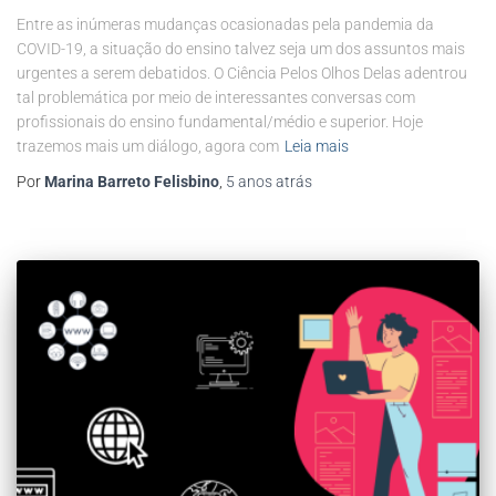
Entre as inúmeras mudanças ocasionadas pela pandemia da
COVID-19, a situação do ensino talvez seja um dos assuntos mais
urgentes a serem debatidos. O Ciência Pelos Olhos Delas adentrou
tal problemática por meio de interessantes conversas com
profissionais do ensino fundamental/médio e superior. Hoje
trazemos mais um diálogo, agora com
Leia mais
Por
Marina Barreto Felisbino
,
5 anos
atrás