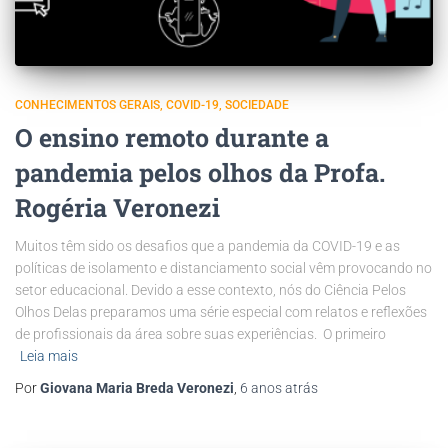
CONHECIMENTOS GERAIS
COVID-19
SOCIEDADE
O ensino remoto durante a
pandemia pelos olhos da Profa.
Rogéria Veronezi
Muitos têm sido os desafios que a pandemia da COVID-19 e as
políticas de isolamento e distanciamento social vêm provocando no
setor educacional. Devido a esse contexto, nós do Ciência Pelos
Olhos Delas preparamos uma série especial com relatos e reflexões
de profissionais da área sobre suas experiências. O primeiro
Leia mais
Por
Giovana Maria Breda Veronezi
,
6 anos
atrás