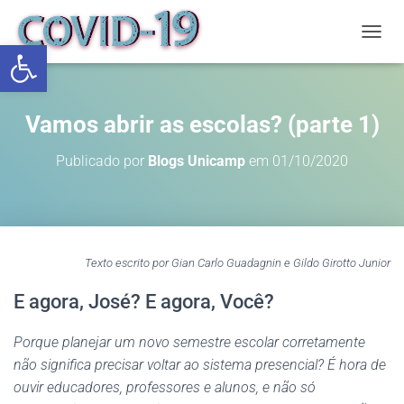
Abrir a barra de ferramentas
ALTE
Vamos abrir as escolas? (parte 1)
Publicado por
Blogs Unicamp
em
01/10/2020
Texto escrito por Gian Carlo Guadagnin e Gildo Girotto Junior
E agora, José? E agora, Você?
Porque planejar um novo semestre escolar corretamente
não significa precisar voltar ao sistema presencial? É hora de
ouvir educadores, professores e alunos, e não só