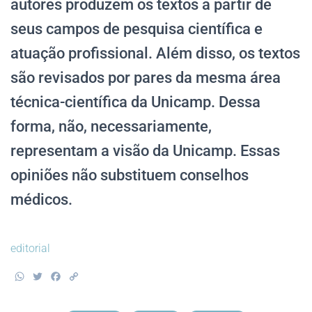
autores produzem os textos a partir de
seus campos de pesquisa científica e
atuação profissional. Além disso, os textos
são revisados por pares da mesma área
técnica-científica da Unicamp. Dessa
forma, não, necessariamente,
representam a visão da Unicamp. Essas
opiniões não substituem conselhos
médicos.
editorial
W
T
F
C
h
w
a
o
a
i
c
p