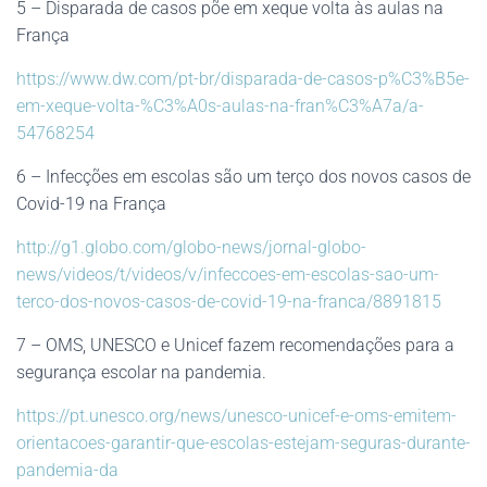
5 – Disparada de casos põe em xeque volta às aulas na
França
https://www.dw.com/pt-br/disparada-de-casos-p%C3%B5e-
em-xeque-volta-%C3%A0s-aulas-na-fran%C3%A7a/a-
54768254
6 – Infecções em escolas são um terço dos novos casos de
Covid-19 na França
http://g1.globo.com/globo-news/jornal-globo-
news/videos/t/videos/v/infeccoes-em-escolas-sao-um-
terco-dos-novos-casos-de-covid-19-na-franca/8891815
7 – OMS, UNESCO e Unicef fazem recomendações para a
segurança escolar na pandemia.
https://pt.unesco.org/news/unesco-unicef-e-oms-emitem-
orientacoes-garantir-que-escolas-estejam-seguras-durante-
pandemia-da