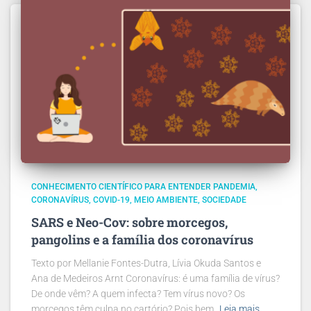
CONHECIMENTO CIENTÍFICO PARA ENTENDER PANDEMIA
CORONAVÍRUS
COVID-19
MEIO AMBIENTE
SOCIEDADE
SARS e Neo-Cov: sobre morcegos,
pangolins e a família dos coronavírus
Texto por Mellanie Fontes-Dutra, Lívia Okuda Santos e
Ana de Medeiros Arnt Coronavírus: é uma família de vírus?
De onde vêm? A quem infecta? Tem vírus novo? Os
morcegos têm culpa no cartório? Pois bem,
Leia mais