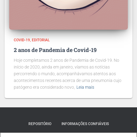
COVID-19
EDITORIAL
2 anos de Pandemia de Covid-19
Hoje completamos 2 anos de Pandemia de Covid-19. No
início de 2020, ainda em janeiro, víamos as notícias
percorrendo o mundo, acompanhávamos atentos aos
acontecimentos recentes acerca de uma pneumonia cujo
patógeno era considerado novo,
Leia mais
REPOSITÓRIO
INFORMAÇÕES CONFIÁVEIS