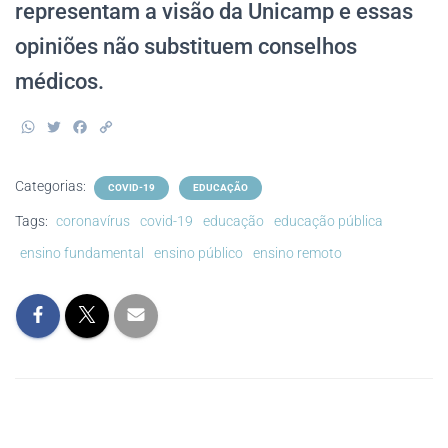
representam a visão da Unicamp e essas
opiniões não substituem conselhos
médicos.
W
T
F
C
h
w
a
o
a
i
c
p
t
t
e
y
Categorias:
COVID-19
EDUCAÇÃO
s
t
b
L
A
e
o
i
Tags:
coronavírus
covid-19
educação
educação pública
p
r
o
n
p
k
k
ensino fundamental
ensino público
ensino remoto