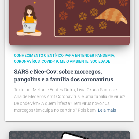
CONHECIMENTO CIENTÍFICO PARA ENTENDER PANDEMIA
CORONAVÍRUS
COVID-19
MEIO AMBIENTE
SOCIEDADE
SARS e Neo-Cov: sobre morcegos,
pangolins e a família dos coronavírus
Texto por Mellanie Fontes-Dutra, Lívia Okuda Santos e
Ana de Medeiros Arnt Coronavírus: é uma família de vírus?
De onde vêm? A quem infecta? Tem vírus novo? Os
morcegos têm culpa no cartório? Pois bem,
Leia mais