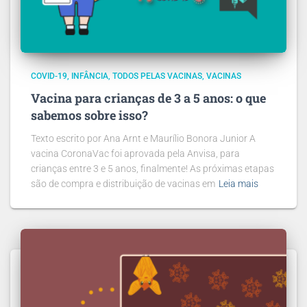
COVID-19
INFÂNCIA
TODOS PELAS VACINAS
VACINAS
Vacina para crianças de 3 a 5 anos: o que
sabemos sobre isso?
Texto escrito por Ana Arnt e Maurílio Bonora Junior A
vacina CoronaVac foi aprovada pela Anvisa, para
crianças entre 3 e 5 anos, finalmente! As próximas etapas
são de compra e distribuição de vacinas em
Leia mais