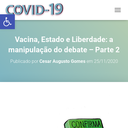
Abrir a barra de ferramentas
ALTE
Vacina, Estado e Liberdade: a
manipulação do debate – Parte 2
Publicado por
Cesar Augusto Gomes
em
25/11/2020