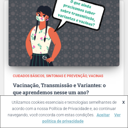
CUIDADOS BÁSICOS
SINTOMAS E PREVENÇÃO
VACINAS
Vacinação, Transmissão e Variantes: o
que aprendemos nesse um ano?
Por meses e meses, o que mais tínhamos em nossas
Utilizamos cookies essenciais e tecnologias semelhantes de
X
mentes quando o assunto Pandemia vinha à tona eram
acordo com a nossa Política de Privacidade e, ao continuar
perguntas e mais perguntas. Por exemplo, o vírus é
navegando, você concorda com estas condições.
Aceitar
Ver
mortal? Como sei que estou infectado? Há uma
Leia mais
política de privacidade