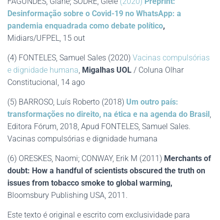
FAGUNDES, Giane; SODRÉ, Giéle
(2020)
Preprint:
Desinformação sobre o Covid-19 no WhatsApp: a
pandemia enquadrada como debate político
,
Midiars/UFPEL, 15 out
(4) FONTELES, Samuel Sales (2020)
Vacinas compulsórias
e dignidade humana
,
Migalhas UOL
/ Coluna Olhar
Constitucional, 14 ago
(5) BARROSO, Luís Roberto (2018)
Um outro país:
transformações no direito, na ética e na agenda do Brasil
,
Editora Fórum, 2018, Apud FONTELES, Samuel Sales.
Vacinas compulsórias e dignidade humana
(6) ORESKES, Naomi; CONWAY, Erik M (2011)
Merchants of
doubt: How a handful of scientists obscured the truth on
issues from tobacco smoke to global warming,
Bloomsbury Publishing USA, 2011.
Este texto é original e escrito com exclusividade para