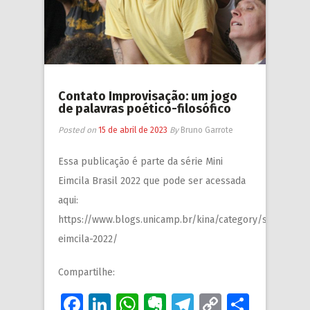
Contato Improvisação: um jogo
de palavras poético-filosófico
Posted on
15 de abril de 2023
By
Bruno Garrote
Essa publicação é parte da série Mini
Eimcila Brasil 2022 que pode ser acessada
aqui:
https://www.blogs.unicamp.br/kina/category/series/min
eimcila-2022/
Compartilhe:
Facebook
LinkedIn
WhatsApp
Evernote
Telegram
Copy
Share