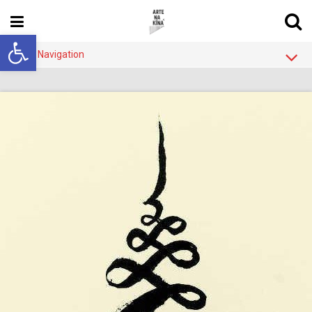
Abrir a barra de ferramentas
Main Navigation
Blog
Sobre
Quem
Rede de Blogs
Contato