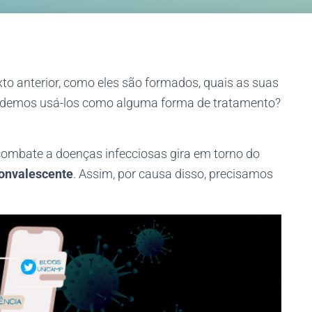
o anterior, como eles são formados, quais as suas
podemos usá-los como alguma forma de tratamento?
 combate a doenças infecciosas gira em torno do
onvalescente
. Assim, por causa disso, precisamos