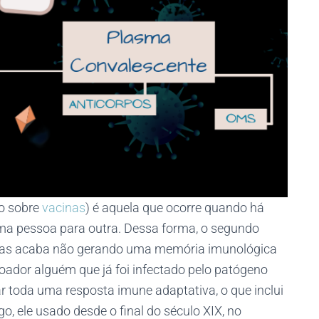
to sobre
vacinas
) é aquela que ocorre quando há
uma pessoa para outra. Dessa forma, o segundo
 mas acaba não gerando uma memória imunológica
oador alguém que já foi infectado pelo patógeno
r toda uma resposta imune adaptativa, o que inclui
go, ele usado desde o final do século XIX, no