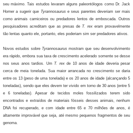
seu máximo. Tais estudos levaram alguns paleontólogos como Dr. Jack
Horner a sugerir que
Tyrannosaurus
e seus parentes deveriam ser mais
como animais carniceiros ou predadores lentos de emboscada. Outros
pesquisadores acreditam que as presas de
T. rex
eram provavelmente
tão lentas quanto ele, portanto, eles poderiam sim ser predadores ativos.
Novos estudos sobre
Tyrannosaurus
mostram que seu desenvolvimento
era rápido, embora sua taxa de crescimento acelerado somente se desse
nos seus anos tardios. Um
T. rex
de 10 anos de idade deveria pesar
cerca de meia tonelada. Sua maior arrancada no crescimento se daria
entre os 13 (peso de uma tonelada) e os 20 anos de idade (alcançando 5
toneladas), sendo que eles devem ter vivido em torno de 30 anos (entre 5
e 6 toneladas). Apesar de tecidos moles fossilizados terem sido
encontrados e extraídos de materiais fósseis desses animais, nenhum
DNA foi recuperado, e com idade entre 65 e 70 milhões de anos, é
altamente improvável que seja, até mesmo pequenos fragmentos de seu
genoma.