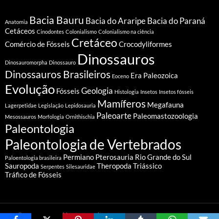
Bacia Bauru
Bacia do Araripe
Bacia do Paraná
Anatomia
Cetáceos
Cinodontes
Colonialismo
Colonialismo na ciência
Cretáceo
Comércio de Fósseis
Crocodyliformes
Dinossauros
Dinosauromorpha
Dinossauro
Dinossauros Brasileiros
Era Paleozoica
Eoceno
Evolução
Geologia
Fósseis
Histologia
Insetos
Insetos fósseis
Mamíferos
Megafauna
Lagerpetidae
Legislação
Lepidosauria
Paleoarte
Paleomastozoologia
Mesossauros
Morfologia
Ornithischia
Paleontologia
Paleontologia de Vertebrados
Permiano
Pterosauria
Rio Grande do Sul
Paloentologia brasileira
Sauropoda
Theropoda
Triássico
Serpentes
Silesauridae
Tráfico de Fósseis
Orgulhosamente mantido com WordPress