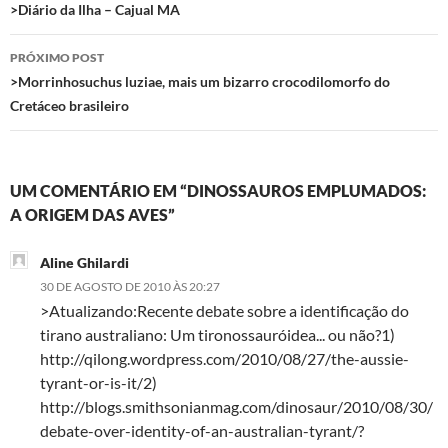
>Diário da Ilha – Cajual MA
o
r
p
a
k
p
m
PRÓXIMO POST
>Morrinhosuchus luziae, mais um bizarro crocodilomorfo do
Cretáceo brasileiro
UM COMENTÁRIO EM “DINOSSAUROS EMPLUMADOS:
A ORIGEM DAS AVES”
Aline Ghilardi
30 DE AGOSTO DE 2010 ÀS 20:27
>Atualizando:Recente debate sobre a identificação do
tirano australiano: Um tironossauróidea... ou não?1)
http://qilong.wordpress.com/2010/08/27/the-aussie-
tyrant-or-is-it/2)
http://blogs.smithsonianmag.com/dinosaur/2010/08/30/
debate-over-identity-of-an-australian-tyrant/?