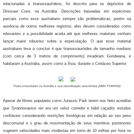
relacionadas à tiranossaurídeos, foi descrito para os depósitos de
Dinosaur Cove
, na Austrália. Descrições baseadas em espécimes
parciais como esse australiano sempre são problemáticas, porém na
ausência de outros melhores registros, eles devem considerados como
relevantes e a possibilidade aceita até que melhores materiais venham
lançar maior robustez sobre a especulação. O que esse material
australiano leva a concluir é que tiranossauróides de tamanho mediano
(com cerca de 3 metros de comprimento) invadiram Gondwana, e
habitaram a Austrália, assim como a Ásia, durante o Cretáceo Superior.
Pubis encontrado na Autrália e sua classificação taxonômica (NMV P186069)
Apesar de filmes populares como Jurassic Park terem nos feito acreditar
que
Tyrannosaurus rex
era um veloz corredor e hábil caçador, estudos
confiáveis considerando restrições fisiológicas em relação ao seu peso
descomunal e o grau de movimentação de seus membros posteriores
sugerem velocidades mais modestas em torno de 10 milhas por hora no