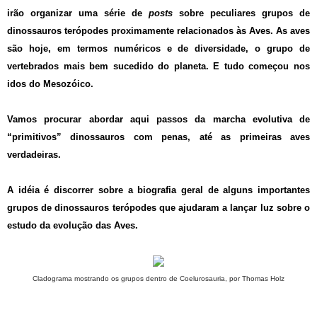
e
t
t
i
e
r
irão organizar uma série de
posts
sobre peculiares grupos de
b
t
s
l
g
e
dinossauros terópodes proximamente relacionados às Aves. As aves
o
e
A
r
são hoje, em termos numéricos e de diversidade, o grupo de
o
r
p
a
vertebrados mais bem sucedido do planeta. E tudo começou nos
k
p
m
idos do Mesozóico.
Vamos procurar abordar aqui passos da marcha evolutiva de
“primitivos” dinossauros com penas, até as primeiras aves
verdadeiras.
A idéia é discorrer sobre a biografia geral de alguns importantes
grupos de dinossauros terópodes que ajudaram a lançar luz sobre o
estudo da evolução das Aves.
Cladograma mostrando os grupos dentro de Coelurosauria, por Thomas Holz