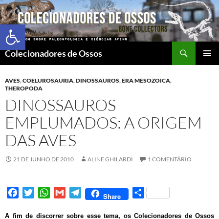
Abrir a barra de ferramentas
Colecionadores de Ossos
MENU
PRINCI
AVES
,
COELUROSAURIA
,
DINOSSAUROS
,
ERA MESOZOICA
,
THEROPODA
DINOSSAUROS
EMPLUMADOS: A ORIGEM
DAS AVES
21 DE JUNHO DE 2010
ALINE GHILARDI
1 COMENTÁRIO
F
T
W
G
T
S
Share
a
w
h
m
e
h
c
i
a
a
l
a
A fim de discorrer sobre esse tema, os Colecionadores de Ossos