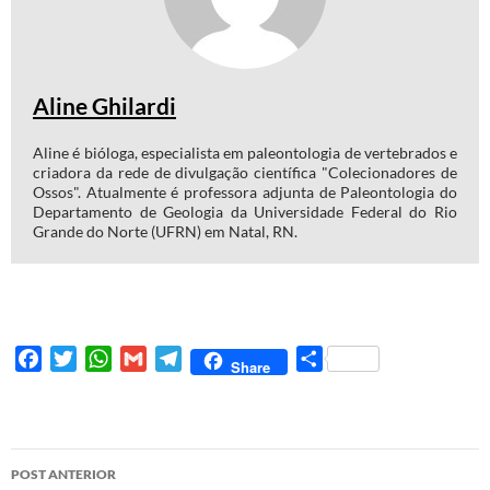
Aline Ghilardi
Aline é bióloga, especialista em paleontologia de vertebrados e
criadora da rede de divulgação científica "Colecionadores de
Ossos". Atualmente é professora adjunta de Paleontologia do
Departamento de Geologia da Universidade Federal do Rio
Grande do Norte (UFRN) em Natal, RN.
F
T
W
G
T
S
Share
a
w
h
m
e
h
c
i
a
a
l
a
e
t
t
i
e
r
b
t
s
l
g
e
POST ANTERIOR
o
e
A
r