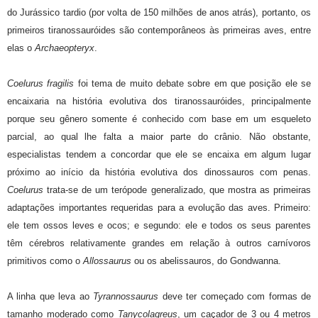
do Jurássico tardio (por volta de 150 milhões de anos atrás), portanto, os
primeiros tiranossauróides são contemporâneos às primeiras aves, entre
elas o
Archaeopteryx
.
Coelurus fragilis
foi tema de muito debate sobre em que posição ele se
encaixaria na história evolutiva dos tiranossauróides, principalmente
porque seu gênero somente é conhecido com base em um esqueleto
parcial, ao qual lhe falta a maior parte do crânio. Não obstante,
especialistas tendem a concordar que ele se encaixa em algum lugar
próximo ao início da história evolutiva dos dinossauros com penas.
Coelurus
trata-se de um terópode generalizado, que mostra as primeiras
adaptações importantes requeridas para a evolução das aves. Primeiro:
ele tem ossos leves e ocos; e segundo: ele e todos os seus parentes
têm cérebros relativamente grandes em relação à outros carnívoros
primitivos como o
Allossaurus
ou os abelissauros, do Gondwanna.
A linha que leva ao
Tyrannossaurus
deve ter começado com formas de
tamanho moderado como
Tanycolagreus
, um caçador de 3 ou 4 metros