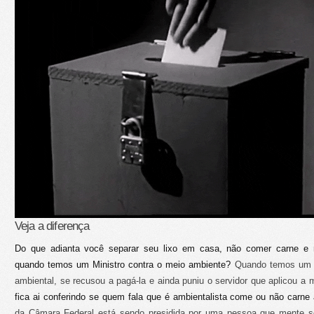
Veja a diferença
Do que adianta você separar seu lixo em casa, não comer carne e r
quando temos um Ministro contra o meio ambiente?
Quando temos um p
ambiental, se recusou a pagá-la e ainda puniu o servidor que aplicou a 
fica ai conferindo se quem fala que é ambientalista come ou não carne
da Câmara Federal está sendo presidida por uma pessoa que mente 