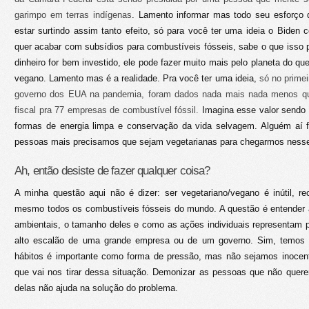
garimpo em terras indígenas
. Lamento informar mas todo seu esforço 
estar surtindo assim tanto efeito, só para você ter uma ideia o Bide
quer acabar com subsídios para combustíveis fósseis, sabe o que isso
dinheiro for bem investido, ele pode fazer muito mais pelo planeta do que
vegano. Lamento mas é a realidade. Pra você ter uma ideia,
só no primei
governo dos EUA na pandemia, foram dados nada mais nada menos 
fiscal pra 77 empresas de combustível fóssil.
Imagina esse valor sendo 
formas de energia limpa e conservação da vida selvagem. Alguém aí 
pessoas mais precisamos que sejam vegetarianas para chegarmos ness
Ah, então desiste de fazer qualquer coisa?
A minha questão aqui não é dizer: ser vegetariano/vegano é inútil, 
mesmo todos os combustíveis fósseis do mundo. A questão é entender
ambientais, o tamanho deles e como as ações individuais representam 
alto escalão de uma grande empresa ou de um governo. Sim, temos 
hábitos é importante como forma de pressão, mas não sejamos inocen
que vai nos tirar dessa situação. Demonizar as pessoas que não quer
delas não ajuda na solução do problema.