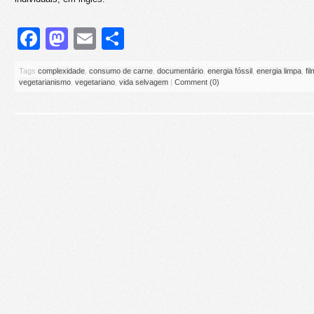
Facebook
Mastodon
Email
Share
Tags
complexidade
,
consumo de carne
,
documentário
,
energia fóssil
,
energia limpa
,
fi
vegetarianismo
,
vegetariano
,
vida selvagem
|
Comment (0)