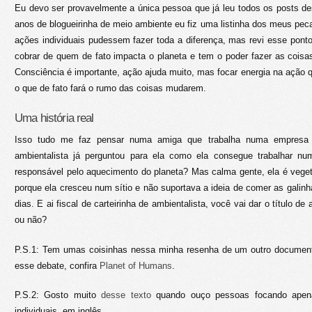
Eu devo ser provavelmente a única pessoa que já leu todos os posts d
anos de blogueirinha de meio ambiente eu fiz uma listinha dos meus peca
ações individuais pudessem fazer toda a diferença, mas revi esse pont
cobrar de quem de fato impacta o planeta e tem o poder fazer as cois
Consciência é importante, ação ajuda muito, mas focar energia na ação q
o que de fato fará o rumo das coisas mudarem.
Uma história real
Isso tudo me faz pensar numa amiga que trabalha numa empresa 
ambientalista já perguntou para ela como ela consegue trabalhar nu
responsável pelo aquecimento do planeta? Mas calma gente, ela é vegeta
porque ela cresceu num sítio e não suportava a ideia de comer as galinh
dias. E ai fiscal de carteirinha de ambientalista, você vai dar o título d
ou não?
P.S.1: Tem umas coisinhas nessa minha resenha de um outro document
esse debate, confira
Planet of Humans
.
P.S.2: Gosto muito
desse texto
quando ouço pessoas focando apena
individuais, em inglês.