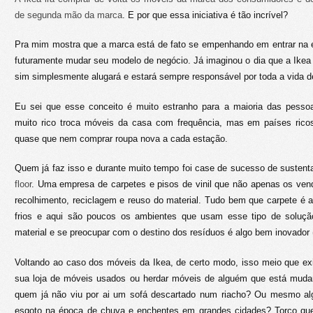
de segunda mão da marca
. E por que essa iniciativa é tão incrível?
Pra mim mostra que a marca está de fato se empenhando em entrar na 
futuramente mudar seu modelo de negócio. Já imaginou o dia que a Ike
sim simplesmente alugará e estará sempre responsável por toda a vida 
Eu sei que esse conceito é muito estranho para a maioria das pesso
muito rico troca móveis da casa com frequência, mas em países rico
quase que nem comprar roupa nova a cada estação.
Quem já faz isso e durante muito tempo foi case de sucesso de sustent
floor
. Uma empresa de carpetes e pisos de vinil que não apenas os ven
recolhimento, reciclagem e reuso do material. Tudo bem que carpete é a
frios e aqui são poucos os ambientes que usam esse tipo de solução
material e se preocupar com o destino dos resíduos é algo bem inovador 
Voltando ao caso dos móveis da Ikea, de certo modo, isso meio que exi
sua loja de móveis usados ou herdar móveis de alguém que está mud
quem já não viu por ai um sofá descartado num riacho? Ou mesmo a
esgoto na época de chuva e enchentes em grandes cidades? Torço q